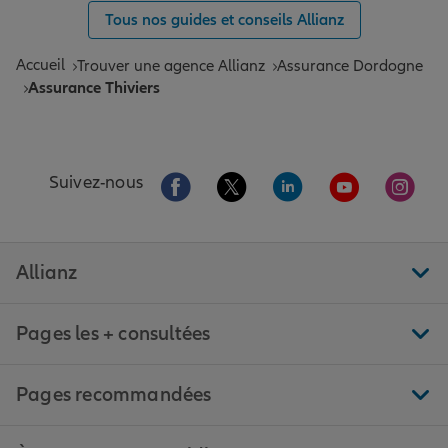
Tous nos guides et conseils Allianz
Accueil
Trouver une agence Allianz
Assurance Dordogne
Assurance Thiviers
Aller sur la page Facebook de Allianz
Aller sur la page Twitter de All
Aller sur la page Linke
Aller sur la pa
Aller 
Suivez-nous
Allianz
Pages les + consultées
Pages recommandées