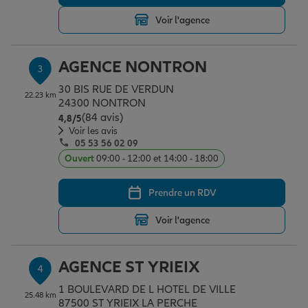
Voir l'agence
Garantie des accidents de la vie
AGENCE NONTRON
3
30 BIS RUE DE VERDUN
Assurance scolaire
22.23 km
24300 NONTRON
(84 avis)
Note de 4.8 sur 5
4,8
/5
Voir les avis
05 53 56 02 09
Protection juridique
Ouvert
09:00 - 12:00 et 14:00 - 18:00
Prendre un RDV
Retraite
Voir l'agence
Tous nos devis d'assurance
AGENCE ST YRIEIX
4
1 BOULEVARD DE L HOTEL DE VILLE
25.48 km
87500 ST YRIEIX LA PERCHE