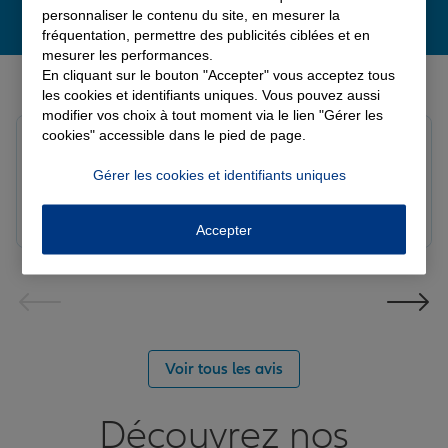
personnaliser le contenu du site, en mesurer la
fréquentation, permettre des publicités ciblées et en
mesurer les performances.
Derniers avis de nos agences Allianz
En cliquant sur le bouton "Accepter" vous acceptez tous
les cookies et identifiants uniques. Vous pouvez aussi
modifier vos choix à tout moment via le lien "Gérer les
cookies" accessible dans le pied de page.
Yori A.
Note de 5 sur 5
Gérer les cookies et identifiants uniques
Le 05/08/2026 - Agence FORT DE FRANCE
Accepter
Voir tous les avis
Découvrez nos