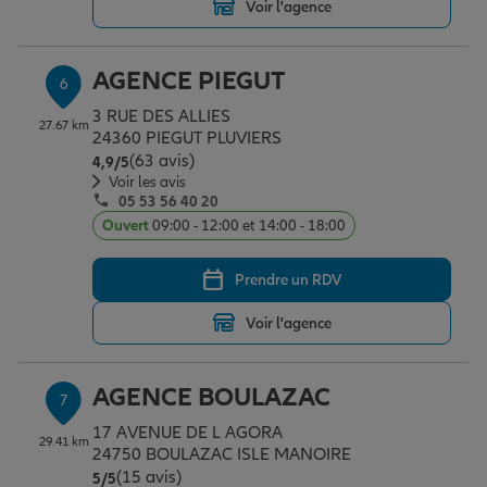
Voir l'agence
AGENCE PIEGUT
6
3 RUE DES ALLIES
27.67 km
24360 PIEGUT PLUVIERS
(63 avis)
Note de 4.9 sur 5
4,9
/5
Voir les avis
05 53 56 40 20
Ouvert
09:00 - 12:00 et 14:00 - 18:00
Prendre un RDV
Voir l'agence
AGENCE BOULAZAC
7
17 AVENUE DE L AGORA
29.41 km
24750 BOULAZAC ISLE MANOIRE
(15 avis)
Note de 5 sur 5
5
/5