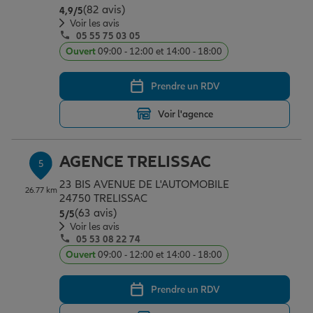
(82 avis)
Note de 4.9 sur 5
4,9
/5
Voir les avis
05 55 75 03 05
Ouvert
09:00 - 12:00 et 14:00 - 18:00
Prendre un RDV
Voir l'agence
AGENCE TRELISSAC
5
23 BIS AVENUE DE L'AUTOMOBILE
26.77 km
24750 TRELISSAC
(63 avis)
Note de 5 sur 5
5
/5
Voir les avis
05 53 08 22 74
Ouvert
09:00 - 12:00 et 14:00 - 18:00
Prendre un RDV