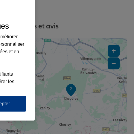
ues
s, contacts et avis
améliorer
ersonnaliser
+
lées et en
−
ifiants
rer les
2
epter