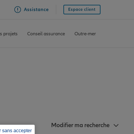
Assistance
Espace client
s projets
Conseil assurance
Outre-mer
nz à proximité de
Modifier ma recherche
r sans accepter