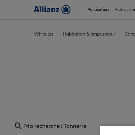
Particuliers
Profession
Véhicules
Habitation & emprunteur
Sant
Accueil
Trouver une agence Allianz
Assurance Yonne
Assuran
Assurance Tonner
Ma recherche :
Tonnerre