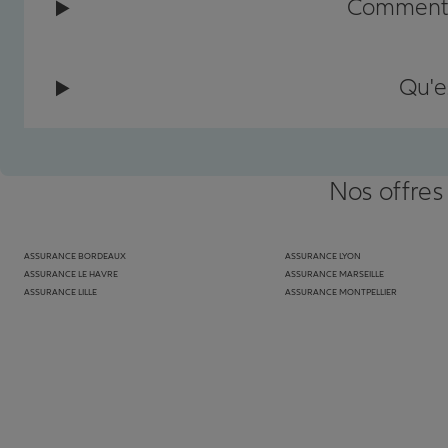
Comment c
Qu'e
Nos offres
ASSURANCE BORDEAUX
ASSURANCE LYON
ASSURANCE LE HAVRE
ASSURANCE MARSEILLE
ASSURANCE LILLE
ASSURANCE MONTPELLIER