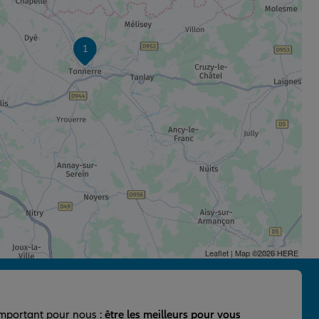
1
Leaflet
| Map ©2026
HERE
important pour nous :
être les meilleurs pour vous