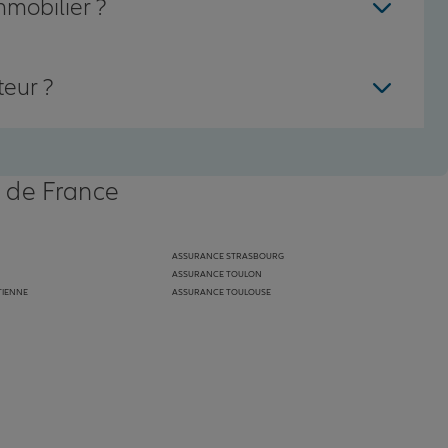
mmobilier ?
teur ?
s de France
ASSURANCE STRASBOURG
ASSURANCE TOULON
TIENNE
ASSURANCE TOULOUSE