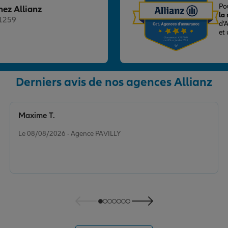
Po
hez Allianz
la
21259
d’
et
Derniers avis de nos agences Allianz
nce
Maxime T.
Note de 5 sur 5
Le 08/08/2026 - Agence PAVILLY