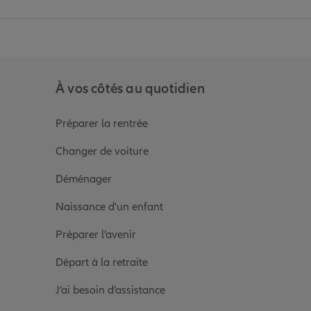
anz
in de Allianz
ge Youtube de Allianz
ur la page Instagram de Allianz
À vos côtés au quotidien
Préparer la rentrée
Changer de voiture
Déménager
Naissance d'un enfant
Préparer l’avenir
Départ à la retraite
J’ai besoin d’assistance