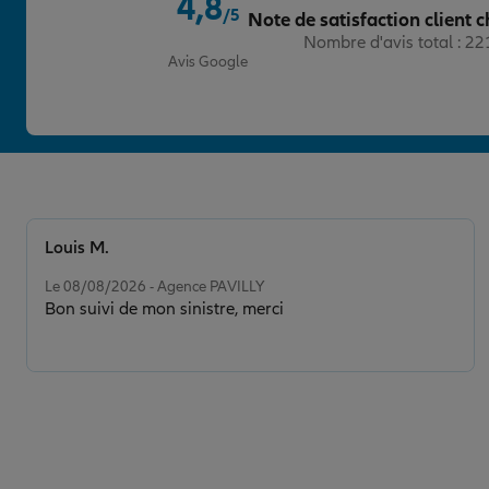
4,8
4
/5
Note de satisfaction client c
51 AVENUE JEAN JAURES
Note de 4.8 sur 5
Nombre d'avis total : 2
29.97 km
89000 AUXERRE
Avis Google
(63 avis)
Note de 4.7 sur 5
4,7
/5
Voir les avis
03 86 51 02 12
Fermé aujourd'hui
Prendre un RDV
Voir l'age
Louis M.
Note de 5 sur 5
Le 08/08/2026 - Agence PAVILLY
Bon suivi de mon sinistre, merci