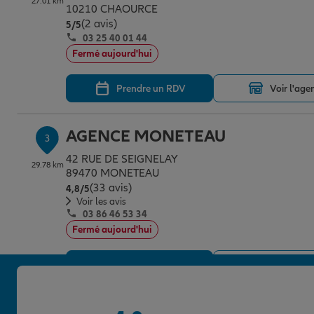
27.01 km
10210 CHAOURCE
(2 avis)
Note de 5 sur 5
5
/5
03 25 40 01 44
Fermé aujourd'hui
Prendre un RDV
Voir l'age
AGENCE MONETEAU
3
42 RUE DE SEIGNELAY
29.78 km
89470 MONETEAU
(33 avis)
Note de 4.8 sur 5
4,8
/5
Voir les avis
03 86 46 53 34
Fermé aujourd'hui
Prendre un RDV
Voir l'age
AGENCE AUXERRE JEAN JAURES