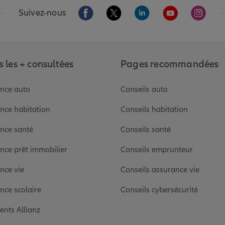
Aller sur la page Facebook de Allianz
Aller sur la page Twitter de Alli
Aller sur la page Linked
Aller sur la pa
Aller s
Suivez-nous
 les + consultées
Pages recommandées
nce auto
Conseils auto
nce habitation
Conseils habitation
nce santé
Conseils santé
nce prêt immobilier
Conseils emprunteur
nce vie
Conseils assurance vie
nce scolaire
Conseils cybersécurité
ients Allianz