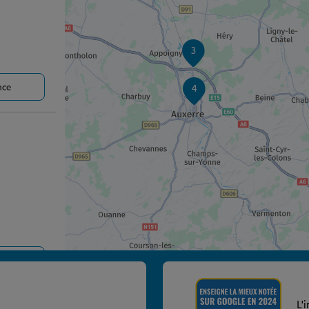
3
nce
4
nce
L'