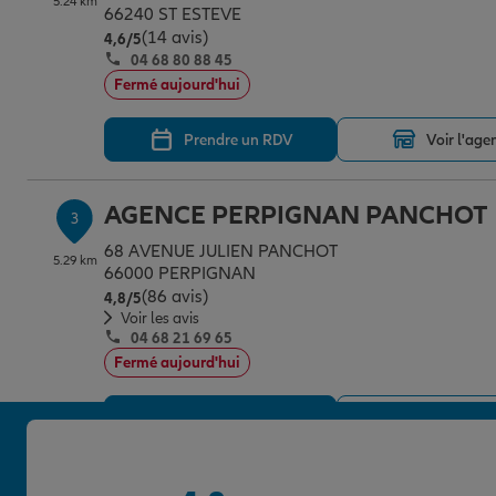
5.24 km
66240 ST ESTEVE
(14 avis)
Note de 4.6 sur 5
4,6
/5
04 68 80 88 45
Fermé aujourd'hui
Prendre un RDV
Voir l'age
AGENCE PERPIGNAN PANCHOT
3
68 AVENUE JULIEN PANCHOT
5.29 km
66000 PERPIGNAN
(86 avis)
Note de 4.8 sur 5
4,8
/5
Voir les avis
04 68 21 69 65
Fermé aujourd'hui
Prendre un RDV
Voir l'age
AGENCE POLLESTRES