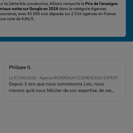
ur la 2ème fois consécutive, Allianz remporte le
Prix de l’enseigne
 mieux notée sur Google en 2024
dans la catégorie Agences
Assurance, avec 43 000 avis déposés sur 2 516 agences en France
 une note de 4,86/5.
Philippe G.
Note de 5 sur 5
Le 07/08/2026 - Agence BORDEAUX CLEMENCEAU EXPERT
Depuis 3 ans que nous connaissons Loic, nous
n’avons qu’à nous féliciter de son expertise, de ses
conseils et de la clarté de son discours. Il nous a sorti
d’une situation délicate en faisant toujours preuve de
calme, de sérénité et de discernement. Son contact est
de plus très agréable.