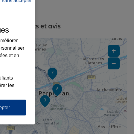
r sans accepter
es, contacts et avis
ues
améliorer
ersonnaliser
+
lées et en
−
7
ifiants
rer les
6
3
epter