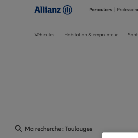
Particuliers
Profession
Véhicules
Habitation & emprunteur
Sant
Accueil
Trouver une agence Allianz
Assurance Pyrénées-Orie
Assurance Toulou
Ma recherche :
Toulouges