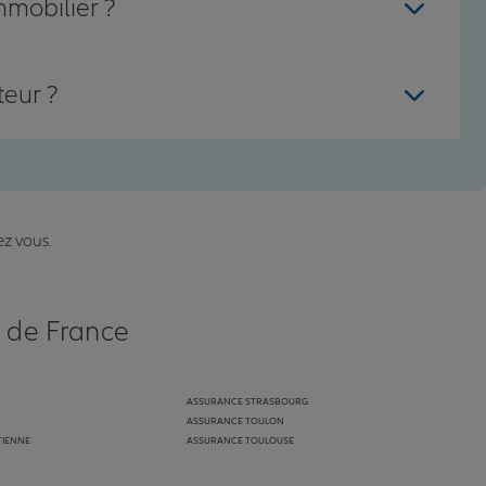
mmobilier ?
teur ?
ez vous.
s de France
ASSURANCE STRASBOURG
ASSURANCE TOULON
TIENNE
ASSURANCE TOULOUSE