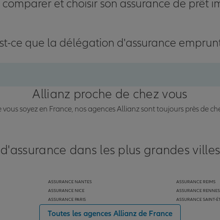
omparer et choisir son assurance de prêt i
st-ce que la délégation d'assurance emprun
Allianz proche de chez vous
vous soyez en France, nos agences Allianz sont toujours près de ch
 d'assurance dans les plus grandes ville
ASSURANCE NANTES
ASSURANCE REIMS
ASSURANCE NICE
ASSURANCE RENNES
ASSURANCE PARIS
ASSURANCE SAINT-É
Toutes les agences Allianz de France