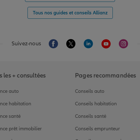
Tous nos guides et conseils Allianz
Aller sur la page Facebook de Allianz
Aller sur la page Twitter de Alli
Aller sur la page Linked
Aller sur la pa
Aller s
Suivez-nous
 les + consultées
Pages recommandées
nce auto
Conseils auto
nce habitation
Conseils habitation
nce santé
Conseils santé
nce prêt immobilier
Conseils emprunteur