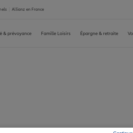
nels
Allianz en France
é & prévoyance
Famille Loisirs
Épargne & retraite
Vo
ntales
Assurance Toulouges
ges : 7 agences Allia
Toulouges