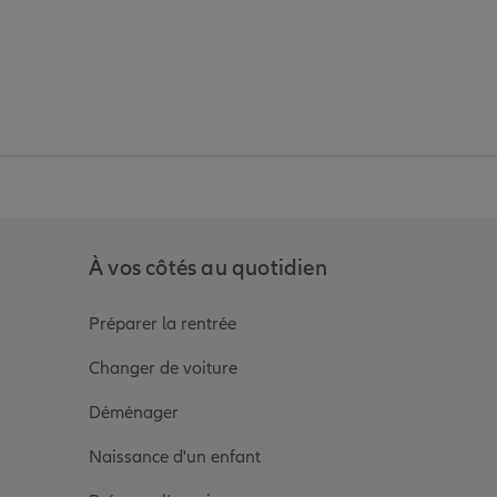
anz
in de Allianz
ge Youtube de Allianz
ur la page Instagram de Allianz
À vos côtés au quotidien
Préparer la rentrée
Changer de voiture
Déménager
Naissance d'un enfant