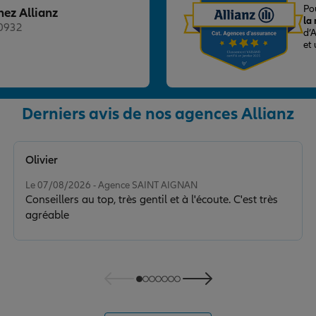
Po
hez Allianz
la
20932
d’
et
Derniers avis de nos agences Allianz
nce
Olivier
Note de 5 sur 5
Le 07/08/2026 - Agence SAINT AIGNAN
Conseillers au top, très gentil et à l'écoute. C'est très
agréable
nce