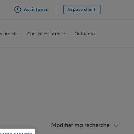
Assistance
Espace client
s projets
Conseil assurance
Outre-mer
nz à proximité de
Modifier ma recherche