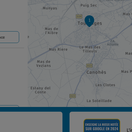
1
nce
nce
L'