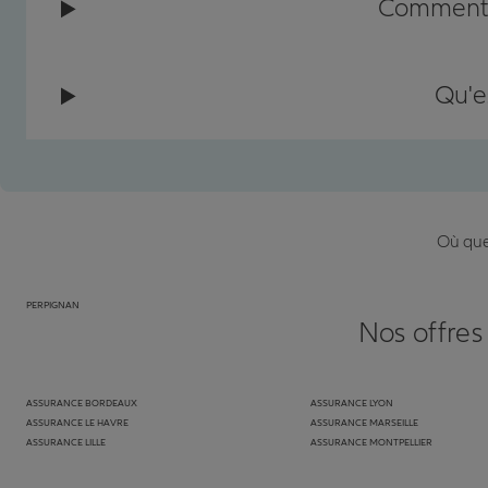
Comment c
Qu'e
Où que 
PERPIGNAN
Nos offres
ASSURANCE BORDEAUX
ASSURANCE LYON
ASSURANCE LE HAVRE
ASSURANCE MARSEILLE
ASSURANCE LILLE
ASSURANCE MONTPELLIER