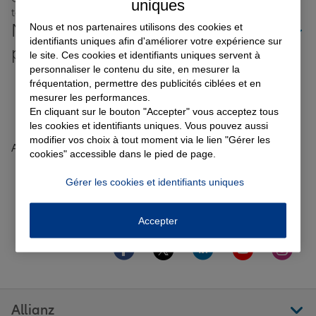
uniques
toujours près de chez vous.
Nos offres d'assurance dans les
Nous et nos partenaires utilisons des cookies et
identifiants uniques afin d'améliorer votre expérience sur
Garantie des accidents de la vie
plus grandes villes de France
le site. Ces cookies et identifiants uniques servent à
personnaliser le contenu du site, en mesurer la
Toutes les agences Allianz de France
fréquentation, permettre des publicités ciblées et en
mesurer les performances.
Assurance scolaire
En cliquant sur le bouton "Accepter" vous acceptez tous
Tous nos guides et conseils Allianz
les cookies et identifiants uniques. Vous pouvez aussi
modifier vos choix à tout moment via le lien "Gérer les
Accueil
Trouver une agence Allianz
Haute-Garonne
Protection juridique
cookies" accessible dans le pied de page.
Toulouse
TOULOUSE ESPACE EXPERT
Avis agence TOULOUSE ESPACE EXPERT
Gérer les cookies et identifiants uniques
Retraite
Accepter
Aller sur la page Facebook de Allianz
Aller sur la page Twitter de All
Aller sur la page Linke
Aller sur la pa
Aller 
Suivez-nous
Tous nos devis d'assurance
Allianz