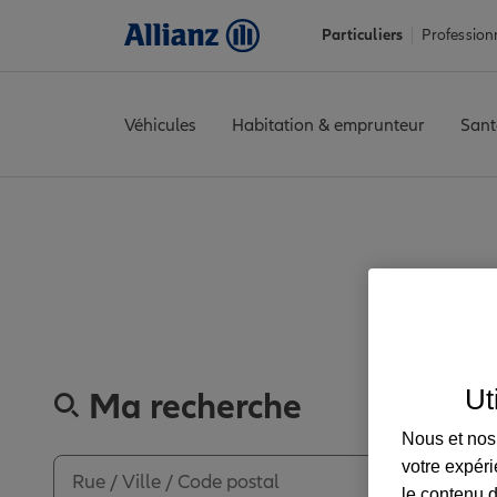
Particuliers
Profession
Véhicules
Habitation & emprunteur
Sant
Accueil
Trouver une agence Allianz
Haute-Garonne
Toulouse
Découvrez les avi
Ut
Ma recherche
Nous et nos 
votre expéri
le contenu d