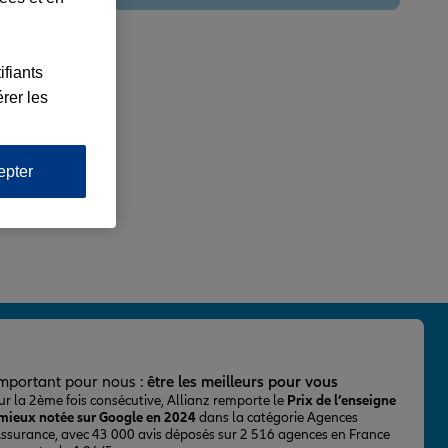
ifiants
rer les
epter
important pour nous :
être les meilleurs pour vous
ur la 2ème fois consécutive, Allianz remporte le
Prix de l’enseigne
 mieux notée sur Google en 2024
dans la catégorie Agences
Assurance, avec 43 000 avis déposés sur 2 516 agences en France