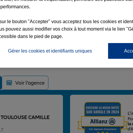
 performances.
sur le bouton "Accepter" vous acceptez tous les cookies et ident
s pouvez aussi modifier vos choix à tout moment via le lien "Gé
USE CAMILLE PUJOL
cessible dans le pied de page.
LE PUJOL
Gérer les cookies et identifiants uniques
Acc
Voir l'agence
L'
nce TOULOUSE CAMILLE
Po
la
d’
17