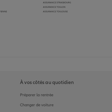
ASSURANCE STRASBOURG
ASSURANCE TOULON
TIENNE
ASSURANCE TOULOUSE
anz
in de Allianz
ge Youtube de Allianz
ur la page Instagram de Allianz
À vos côtés au quotidien
Préparer la rentrée
Changer de voiture