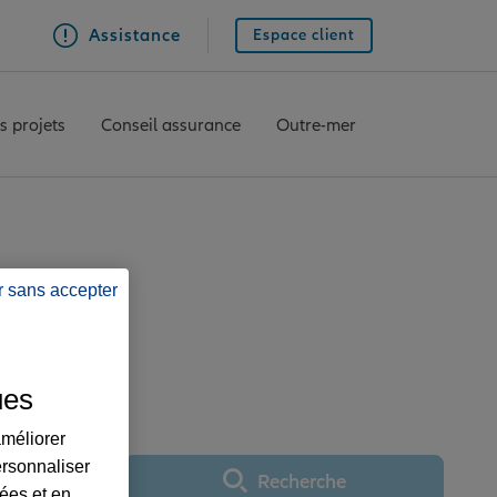
Assistance
Espace client
s projets
Conseil assurance
Outre-mer
PUJOL
r sans accepter
OUSE CAMILLE PUJOL
ues
améliorer
ersonnaliser
Recherche
Utiliser ma position
lées et en