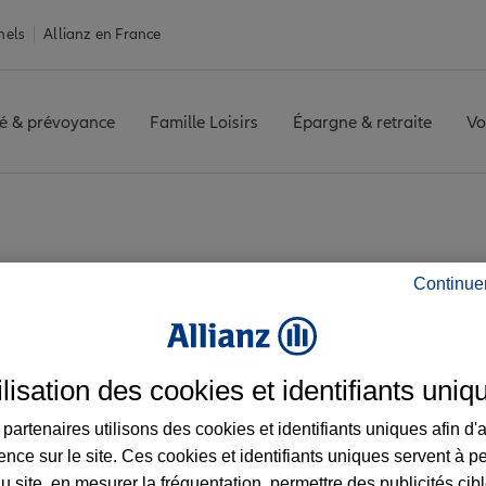
nels
Allianz en France
é & prévoyance
Famille Loisirs
Épargne & retraite
Vo
TOULOUSE CAMILLE PUJOL
Avis agence TOULOUSE CAMILLE 
Continue
s de l'agence TOUL
ilisation des cookies et identifiants uniq
partenaires utilisons des cookies et identifiants uniques afin d'
ence sur le site. Ces cookies et identifiants uniques servent à p
u site, en mesurer la fréquentation, permettre des publicités cib