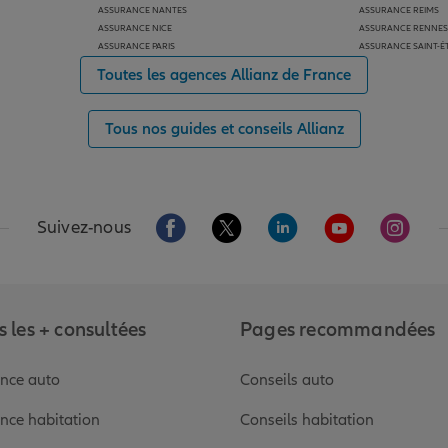
ASSURANCE NANTES
ASSURANCE REIMS
ASSURANCE NICE
ASSURANCE RENNES
ASSURANCE PARIS
ASSURANCE SAINT-É
Toutes les agences Allianz de France
Tous nos guides et conseils Allianz
Aller sur la page Facebook de Allianz
Aller sur la page Twitter de Alli
Aller sur la page Linked
Aller sur la pa
Aller s
Suivez-nous
 les + consultées
Pages recommandées
nce auto
Conseils auto
nce habitation
Conseils habitation