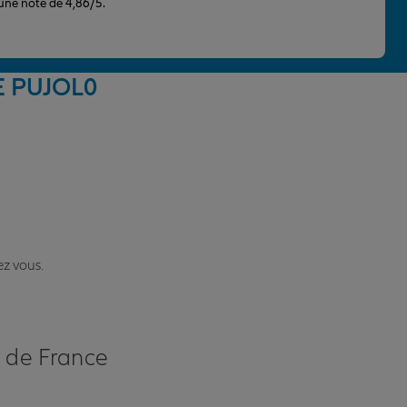
 une note de 4,86/5.
E PUJOL
0
ez vous.
s de France