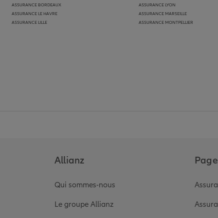
ASSURANCE BORDEAUX
ASSURANCE LYON
ASSURANCE LE HAVRE
ASSURANCE MARSEILLE
ASSURANCE LILLE
ASSURANCE MONTPELLIER
Allianz
Pages
Qui sommes-nous
Assura
Le groupe Allianz
Assura