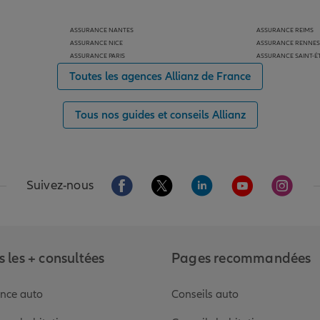
ASSURANCE NANTES
ASSURANCE REIMS
ASSURANCE NICE
ASSURANCE RENNES
ASSURANCE PARIS
ASSURANCE SAINT-É
Toutes les agences Allianz de France
Tous nos guides et conseils Allianz
Aller sur la page Facebook de Allianz
Aller sur la page Twitter de Alli
Aller sur la page Linked
Aller sur la pa
Aller s
Suivez-nous
 les + consultées
Pages recommandées
nce auto
Conseils auto