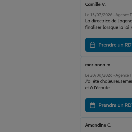
Camille V.
Note de 5 sur 5
Le 13/07/2026 - Agence
La directrice de l'age
finaliser lorsque la lo
montant (très intéressa
rapidement. Cette agen
Prendre un R
marianna m.
Note de 5 sur 5
Le 20/06/2026 - Agence
J'ai été chaleureusemen
et à l'écoute.
Prendre un R
Amandine C.
Note de 5 sur 5