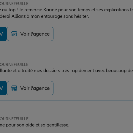
 TOURNEFEUILLE
 au top ! Je remercie Karine pour son temps et ses explications trè
derai Allianz à mon entourage sans hésiter.
DV
Voir l'agence
 TOURNEFEUILLE
illante et a traité mes dossiers très rapidement avec beaucoup d
DV
Voir l'agence
 TOURNEFEUILLE
beaucoup à Karine pour son aide et sa gentillesse.