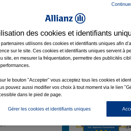
Continue
ilisation des cookies et identifiants uniq
NEFEUILLE
partenaires utilisons des cookies et identifiants uniques afin d'
DENEUVE
ence sur le site. Ces cookies et identifiants uniques servent à p
LLE
u site, en mesurer la fréquentation, permettre des publicités cib
 performances.
sur le bouton "Accepter" vous acceptez tous les cookies et ident
Voir l'agence
s pouvez aussi modifier vos choix à tout moment via le lien "Gé
cessible dans le pied de page.
Gérer les cookies et identifiants uniques
Acc
L'
Po
gence TOURNEFEUILLE
la
164
d’