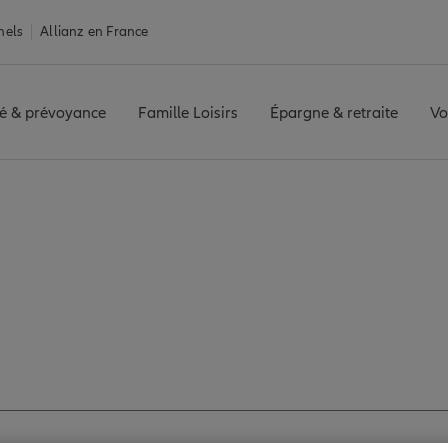
nels
Allianz en France
é & prévoyance
Famille Loisirs
Épargne & retraite
Vo
ille
TOURNEFEUILLE
Avis agence TOURNEFEUILLE
s avis de l'agence 