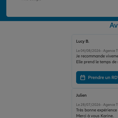
Av
Lucy B.
Note de 5 sur 5
Le 04/08/2026 - Agence
Je recommande vivement 
Elle prend le temps de 
immédiatement en conf
votre disponibilité et vo
Prendre un R
Julien
Note de 5 sur 5
Le 28/07/2026 - Agence
Très bonne expérience a
Merci à vous Karine.