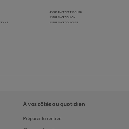
ASSURANCE STRASBOURG
ASSURANCE TOULON
TIENNE
ASSURANCE TOULOUSE
anz
in de Allianz
ge Youtube de Allianz
ur la page Instagram de Allianz
À vos côtés au quotidien
Préparer la rentrée