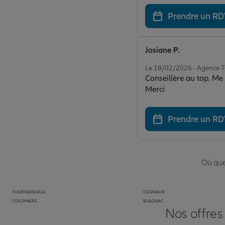
Prendre un R
Josiane P.
Note de 5 sur 5
Le 18/02/2026 - Agence
Conseillère au top. Me 
Merci
Prendre un R
Où que 
TOURNEFEUILLE
CUGNAUX
COLOMIERS
BLAGNAC
Nos offres