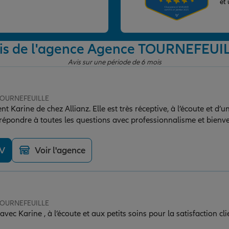
et
is de l'agence Agence TOURNEFEUI
Avis sur une période de 6 mois
 TOURNEFEUILLE
Karine de chez Allianz. Elle est très réceptive, à l’écoute et d’u
répondre à toutes les questions avec professionnalisme et bienve
iance. Un accompagnement de qualité que j’ai beaucoup appréci
tre efficacité !
DV
Voir l'agence
 TOURNEFEUILLE
vec Karine , à l’écoute et aux petits soins pour la satisfaction c