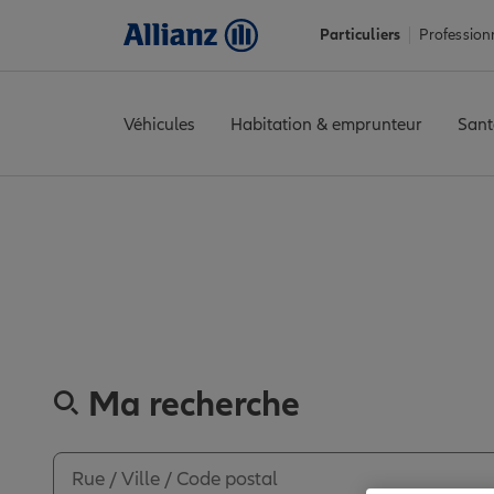
Particuliers
Profession
Véhicules
Habitation & emprunteur
Sant
Accueil
Trouver une agence Allianz
Haute-Garonne
Tournefeu
Découvrez le
Ma recherche