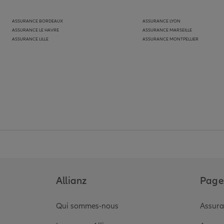
ASSURANCE BORDEAUX
ASSURANCE LYON
ASSURANCE LE HAVRE
ASSURANCE MARSEILLE
ASSURANCE LILLE
ASSURANCE MONTPELLIER
Allianz
Pages
Qui sommes-nous
Assura