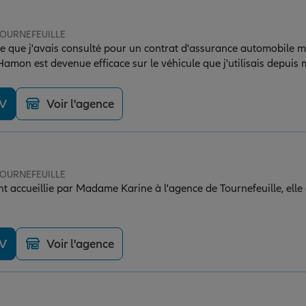
 TOURNEFEUILLE
nce que j'avais consulté pour un contrat d'assurance automobile m
i Hamon est devenue efficace sur le véhicule que j'utilisais depuis
nt) de la prime a pu être appliqué, et les formalités ont été réali
ce est de qualité.
DV
Voir l'agence
 TOURNEFEUILLE
t accueillie par Madame Karine à l'agence de Tournefeuille, elle 
DV
Voir l'agence