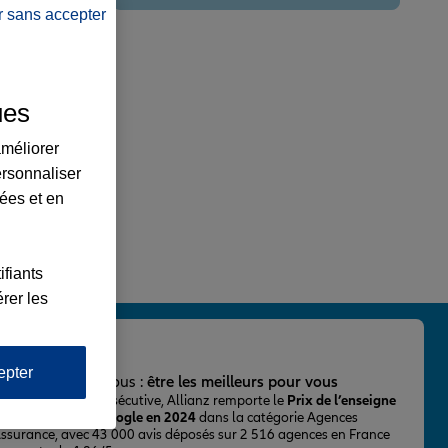
r sans accepter
ues
améliorer
ersonnaliser
lées et en
ifiants
rer les
epter
important pour nous :
être les meilleurs pour vous
ur la 2ème fois consécutive, Allianz remporte le
Prix de l’enseigne
 mieux notée sur Google en 2024
dans la catégorie Agences
Assurance, avec 43 000 avis déposés sur 2 516 agences en France