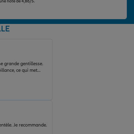
 une note de 4,86/5.
LLE
ne grande gentillesse.
illance, ce qui met
é. Merci encore pour
lientèle. Je recommande.