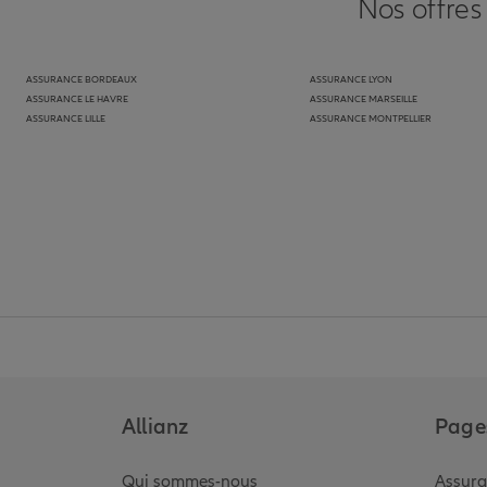
Nos offres
ASSURANCE BORDEAUX
ASSURANCE LYON
ASSURANCE LE HAVRE
ASSURANCE MARSEILLE
ASSURANCE LILLE
ASSURANCE MONTPELLIER
Allianz
Pages
Qui sommes-nous
Assura