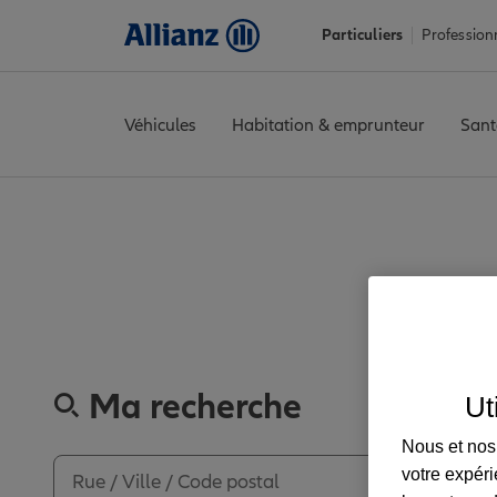
Particuliers
Profession
Véhicules
Habitation & emprunteur
Sant
Accueil
Trouver une agence Allianz
Ain
Trévoux
TREVOUX
Av
Découvrez
Ma recherche
Ut
Nous et nos 
votre expéri