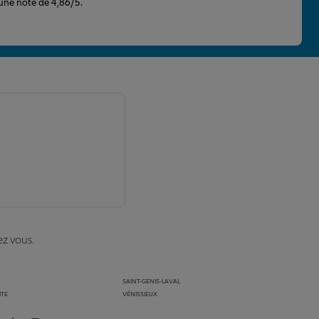
 une note de 4,86/5.
ez vous.
SAINT-GENIS-LAVAL
ITE
VÉNISSIEUX