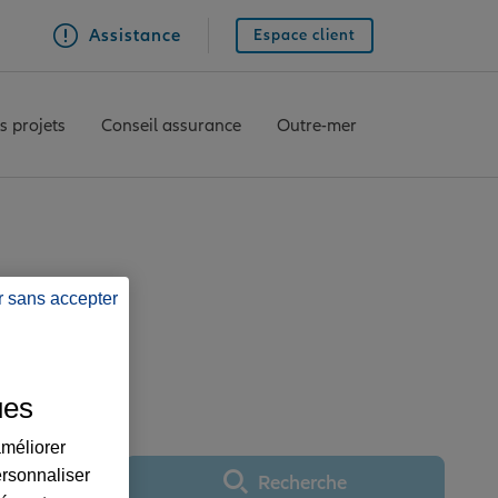
Assistance
Espace client
s projets
Conseil assurance
Outre-mer
r sans accepter
ce TREVOUX
ues
améliorer
ersonnaliser
Recherche
Utiliser ma position