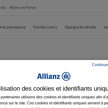
nels
Allianz en France
é & prévoyance
Famille Loisirs
Épargne & retraite
Vo
is agence TREVOUX
Continue
 les avis de l'agen
ilisation des cookies et identifiants uniq
partenaires utilisons des cookies et identifiants uniques afin d'
ence sur le site. Ces cookies et identifiants uniques servent à p