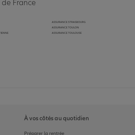
s de France
ASSURANCE STRASBOURG
ASSURANCE TOULON
TIENNE
ASSURANCE TOULOUSE
anz
in de Allianz
ge Youtube de Allianz
ur la page Instagram de Allianz
À vos côtés au quotidien
Préparer la rentrée