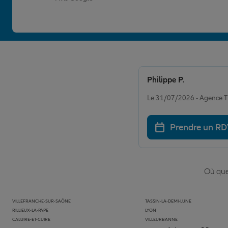
Philippe P.
Note de 5 sur 5
Le 31/07/2026 - Agence
Prendre un R
Où que 
VILLEFRANCHE-SUR-SAÔNE
TASSIN-LA-DEMI-LUNE
RILLIEUX-LA-PAPE
LYON
CALUIRE-ET-CUIRE
VILLEURBANNE