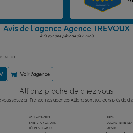
et
Avis de l'agence Agence TREVOUX
Avis sur une période de 6 mois
 TREVOUX
DV
Voir l'agence
Allianz proche de chez vous
vous soyez en France, nos agences Allianz sont toujours près de ch
VAULX-EN-VELIN
BRON
SAINTE-FOY-LÈS-LYON
OULLINS-PIERRE-BÉN
DÉCINES-CHARPIEU
MEYZIEU