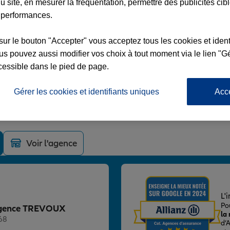
u site, en mesurer la fréquentation, permettre des publicités cib
 performances.
sur le bouton "Accepter" vous acceptez tous les cookies et ident
s pouvez aussi modifier vos choix à tout moment via le lien "Gé
OUX
cessible dans le pied de page.
RMANS
Gérer les cookies et identifiants uniques
Acc
Voir l'agence
L'
Po
z Agence TREVOUX
la
68
d’