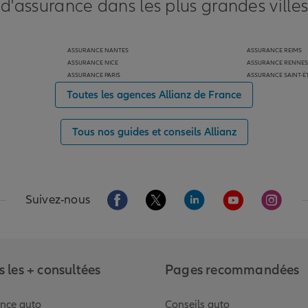
 d'assurance dans les plus grandes ville
ASSURANCE NANTES
ASSURANCE REIMS
ASSURANCE NICE
ASSURANCE RENNES
ASSURANCE PARIS
ASSURANCE SAINT-É
Toutes les agences Allianz de France
Tous nos guides et conseils Allianz
Aller sur la page Facebook de Allianz
Aller sur la page Twitter de Alli
Aller sur la page Linked
Aller sur la pa
Aller s
Suivez-nous
 les + consultées
Pages recommandées
nce auto
Conseils auto