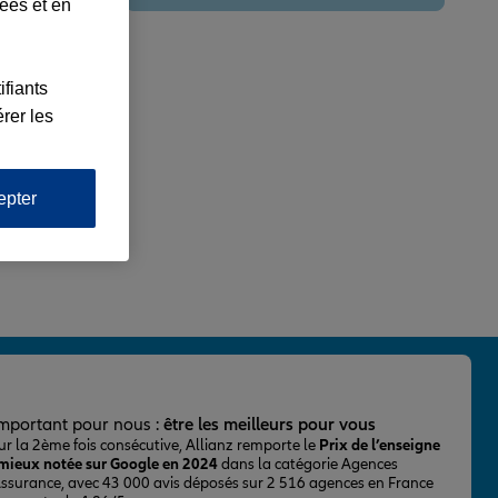
lées et en
ifiants
rer les
epter
important pour nous :
être les meilleurs pour vous
ur la 2ème fois consécutive, Allianz remporte le
Prix de l’enseigne
 mieux notée sur Google en 2024
dans la catégorie Agences
Assurance, avec 43 000 avis déposés sur 2 516 agences en France