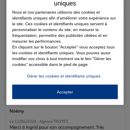
uniques
Prendre un RDV
Voir l'agence
Nous et nos partenaires utilisons des cookies et
identifiants uniques afin d'améliorer votre expérience sur
RIKUU
le site. Ces cookies et identifiants uniques servent à
Note de 5 sur 5
personnaliser le contenu du site, en mesurer la
Le 12/06/2026 - Agence TROYES
fréquentation, permettre des publicités ciblées et en
mesurer les performances.
Prendre un RDV
Voir l'agence
En cliquant sur le bouton "Accepter" vous acceptez tous
les cookies et identifiants uniques. Vous pouvez aussi
modifier vos choix à tout moment via le lien "Gérer les
cookies" accessible dans le pied de page.
Valerie D.
Note de 5 sur 5
Gérer les cookies et identifiants uniques
Le 12/06/2026 - Agence TROYES
Prendre un RDV
Voir l'agence
Accepter
Noémy
Note de 5 sur 5
Le 12/06/2026 - Agence TROYES
Merci à Ingrid pour son accompagnement. Très