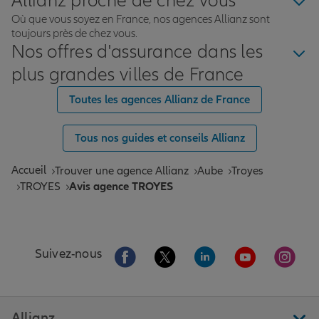
Allianz proche de chez vous
Où que vous soyez en France, nos agences Allianz sont
toujours près de chez vous.
Nos offres d'assurance dans les
plus grandes villes de France
Toutes les agences Allianz de France
Tous nos guides et conseils Allianz
Accueil
Trouver une agence Allianz
Aube
Troyes
TROYES
Avis agence TROYES
Aller sur la page Facebook de Allianz
Aller sur la page Twitter de All
Aller sur la page Linke
Aller sur la pa
Aller 
Suivez-nous
Allianz