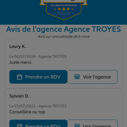
Garantie des accidents de la vie
Avis de l'agence Agence TROYES
Avis sur une période de 6 mois
Assurance scolaire
Laury K.
Note de 5 sur 5
Le 06/07/2026 - Agence TROYES
Protection juridique
Juste merci.
Prendre un RDV
Voir l'agence
Retraite
Sylvain D.
Tous nos devis d'assurance
Note de 5 sur 5
Le 03/07/2026 - Agence TROYES
Conseillère au top
Prendre un RDV
Voir l'agence