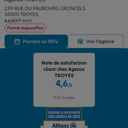
Épargne & retraite
Assurance emprunteur
Prévoyance et dépendance
Protection de la famille
239 RUE DU FAUBOURG CRONCELS
10000 TROYES
(69 avis)
Note de 4.6 sur 5
4,6
/5
Vos projets
Assurance animal de compagnie
Protection juridique
Plan épargne retraite
Fermé aujourd'hui
Prendre un RDV
Voir l'agence
Conseil assurance
Assurance vie
Partir en vacances
Note de satisfaction
Outre-mer
Placements financiers
Déménager
client chez Agence
TROYES
4,6
/5
Professionnels
Investissements immobiliers
Changer de voiture
Assurance auto
Note de 4.6 sur 5
Avis Google
Allianz en France
Transmission
Départ à la retraite
Assurance habitation
Préparer l’avenir
Le Pack Famille