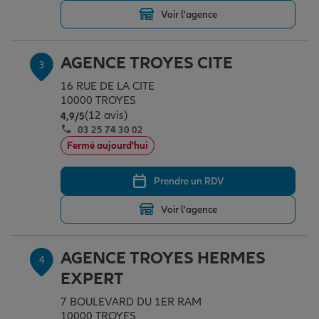
Voir l'agence
Garantie des accidents de la vie
AGENCE TROYES CITE
3
16 RUE DE LA CITE
Assurance scolaire
10000 TROYES
(12 avis)
Note de 4.9 sur 5
4,9
/5
03 25 74 30 02
Fermé aujourd'hui
Protection juridique
Prendre un RDV
Retraite
Voir l'agence
Tous nos devis d'assurance
AGENCE TROYES HERMES
4
EXPERT
7 BOULEVARD DU 1ER RAM
10000 TROYES