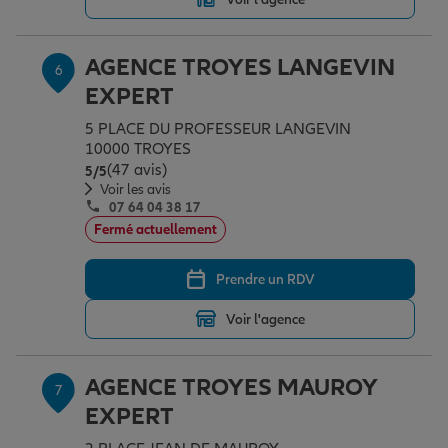
AGENCE TROYES LANGEVIN
6
EXPERT
5 PLACE DU PROFESSEUR LANGEVIN
10000 TROYES
(47 avis)
Note de 5 sur 5
5
/5
Voir les avis
07 64 04 38 17
Fermé actuellement
Prendre un RDV
Voir l'agence
AGENCE TROYES MAUROY
7
EXPERT