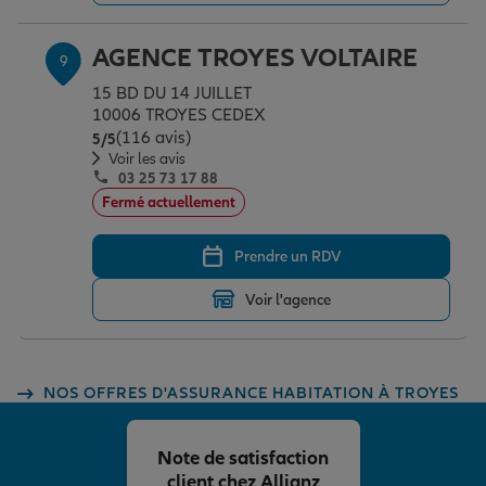
AGENCE TROYES VOLTAIRE
9
15 BD DU 14 JUILLET
10006 TROYES CEDEX
(116 avis)
Note de 5 sur 5
5
/5
Voir les avis
03 25 73 17 88
Fermé actuellement
Prendre un RDV
Voir l'agence
NOS OFFRES D'ASSURANCE HABITATION À TROYES
Note de satisfaction
client chez Allianz