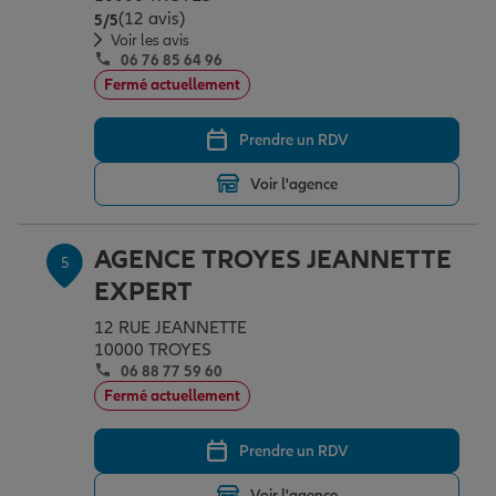
(12 avis)
Note de 5 sur 5
5
/5
Voir les avis
06 76 85 64 96
Fermé actuellement
Prendre un RDV
Voir l'agence
AGENCE TROYES JEANNETTE
5
EXPERT
12 RUE JEANNETTE
10000 TROYES
06 88 77 59 60
Fermé actuellement
Prendre un RDV
Voir l'agence