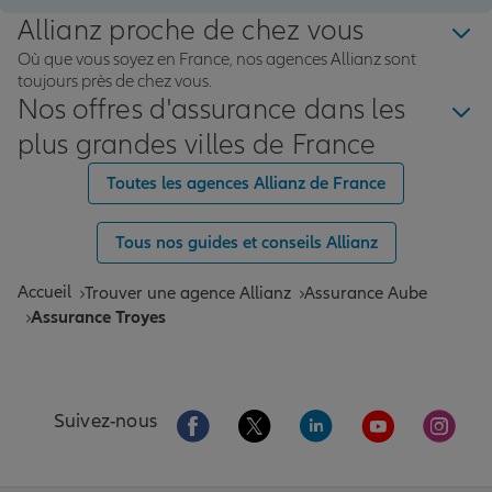
Allianz proche de chez vous
Où que vous soyez en France, nos agences Allianz sont
toujours près de chez vous.
Nos offres d'assurance dans les
plus grandes villes de France
Toutes les agences Allianz de France
Tous nos guides et conseils Allianz
Accueil
Trouver une agence Allianz
Assurance Aube
Assurance Troyes
Aller sur la page Facebook de Allianz
Aller sur la page Twitter de All
Aller sur la page Linke
Aller sur la pa
Aller 
Suivez-nous