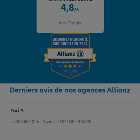
4,8
/5
Note de 4.8 sur 5
Avis Google
Derniers avis de nos agences Allianz
Yori A.
Note de 5 sur 5
Le 05/08/2026 - Agence FORT DE FRANCE