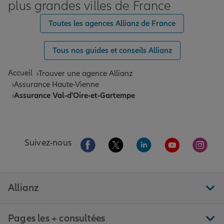
plus grandes villes de France
Toutes les agences Allianz de France
Tous nos guides et conseils Allianz
Accueil
Trouver une agence Allianz
Assurance Haute-Vienne
Assurance Val-d'Oire-et-Gartempe
Aller sur la page Facebook de Allianz
Aller sur la page Twitter de All
Aller sur la page Linke
Aller sur la pa
Aller 
Suivez-nous
Allianz
Pages les + consultées