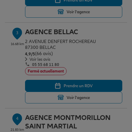
Prendre un RDV
Voir l'agence
Garantie des accidents de la vie
AGENCE BELLAC
3
Assurance scolaire
2 AVENUE DENFERT ROCHEREAU
16.68 km
87300 BELLAC
(66 avis)
Note de 4.9 sur 5
4,9
/5
Voir les avis
Protection juridique
05 55 68 11 80
Fermé actuellement
Retraite
Prendre un RDV
Voir l'agence
Tous nos devis d'assurance
AGENCE MONTMORILLON
4
SAINT MARTIAL
21.83 km