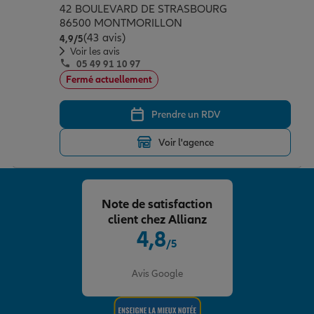
42 BOULEVARD DE STRASBOURG
86500 MONTMORILLON
(43 avis)
Note de 4.9 sur 5
4,9
/5
Voir les avis
05 49 91 10 97
Fermé actuellement
Prendre un RDV
Voir l'agence
Note de satisfaction
client chez Allianz
4,8
/5
Note de 4.8 sur 5
Avis Google