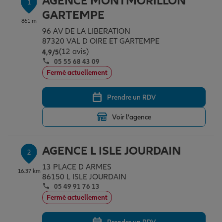
AGENCE MONTMORILLON
1
Épargne & retraite
Assurance emprunteur
Prévoyance et dépendance
Protection de la famille
GARTEMPE
861 m
96 AV DE LA LIBERATION
87320 VAL D OIRE ET GARTEMPE
Vos projets
Assurance animal de compagnie
Protection juridique
Plan épargne retraite
(12 avis)
Note de 4.9 sur 5
4,9
/5
05 55 68 43 09
Fermé actuellement
Conseil assurance
Assurance vie
Partir en vacances
Prendre un RDV
Outre-mer
Placements financiers
Déménager
Voir l'agence
Professionnels
Investissements immobiliers
Changer de voiture
Assurance auto
AGENCE L ISLE JOURDAIN
2
13 PLACE D ARMES
16.37 km
86150 L ISLE JOURDAIN
Allianz en France
Transmission
Départ à la retraite
Assurance habitation
05 49 91 76 13
Fermé actuellement
Préparer l’avenir
Le Pack Famille