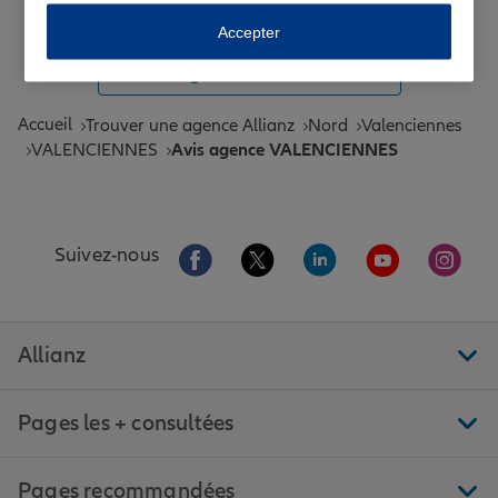
Toutes les agences Allianz de France
Accepter
Tous nos guides et conseils Allianz
Accueil
Trouver une agence Allianz
Nord
Valenciennes
VALENCIENNES
Avis agence VALENCIENNES
Aller sur la page Facebook de Allianz
Aller sur la page Twitter de All
Aller sur la page Linke
Aller sur la pa
Aller 
Suivez-nous
Allianz
Pages les + consultées
Pages recommandées