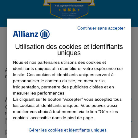
Garantie des accidents de la vie
Continuer sans accepter
Avis de l'agence Agence
VALENCIENNES
0
Assurance scolaire
Utilisation des cookies et identifiants
Avis sur une période de 6 mois
uniques
Nous et nos partenaires utilisons des cookies et
Protection juridique
identifiants uniques afin d'améliorer votre expérience sur
Aucun avis sur votre agence n'a été retrouvé pour le
le site. Ces cookies et identifiants uniques servent à
moment
personnaliser le contenu du site, en mesurer la
fréquentation, permettre des publicités ciblées et en
Retraite
mesurer les performances.
Allianz proche de chez vous
En cliquant sur le bouton "Accepter" vous acceptez tous
les cookies et identifiants uniques. Vous pouvez aussi
Où que vous soyez en France, nos agences Allianz sont
Tous nos devis d'assurance
modifier vos choix à tout moment via le lien "Gérer les
toujours près de chez vous.
cookies" accessible dans le pied de page.
Nos offres d'assurance dans les
plus grandes villes de France
Gérer les cookies et identifiants uniques