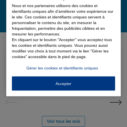
Nous et nos partenaires utilisons des cookies et
identifiants uniques afin d'améliorer votre expérience sur
le site. Ces cookies et identifiants uniques servent à
personnaliser le contenu du site, en mesurer la
fréquentation, permettre des publicités ciblées et en
mesurer les performances.
Derniers avis de nos agences Allianz
En cliquant sur le bouton "Accepter" vous acceptez tous
les cookies et identifiants uniques. Vous pouvez aussi
modifier vos choix à tout moment via le lien "Gérer les
Yori A.
cookies" accessible dans le pied de page.
Note de 5 sur 5
Le 05/08/2026 - Agence FORT DE FRANCE
Gérer les cookies et identifiants uniques
Accepter
Voir tous les avis