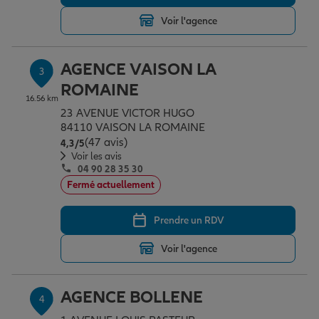
Voir l'agence
Garantie des accidents de la vie
AGENCE VAISON LA
3
ROMAINE
Assurance scolaire
16.56 km
23 AVENUE VICTOR HUGO
84110 VAISON LA ROMAINE
(47 avis)
Note de 4.3 sur 5
4,3
/5
Protection juridique
Voir les avis
04 90 28 35 30
Fermé actuellement
Retraite
Prendre un RDV
Voir l'agence
Tous nos devis d'assurance
AGENCE BOLLENE
4