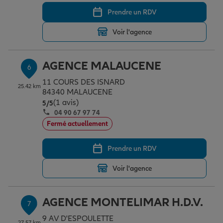
Prendre un RDV
Voir l'agence
AGENCE MALAUCENE
6
11 COURS DES ISNARD
25.42 km
84340 MALAUCENE
(1 avis)
Note de 5 sur 5
5
/5
04 90 67 97 74
Fermé actuellement
Prendre un RDV
Voir l'agence
AGENCE MONTELIMAR H.D.V.
7
9 AV D'ESPOULETTE
27.57 km