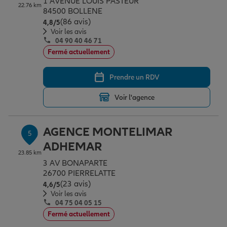
1 AVENUE LOUIS PASTEUR
22.76 km
84500 BOLLENE
(86 avis)
Note de 4.8 sur 5
4,8
/5
Voir les avis
04 90 40 46 71
Fermé actuellement
Prendre un RDV
Voir l'agence
AGENCE MONTELIMAR
5
ADHEMAR
23.85 km
3 AV BONAPARTE
26700 PIERRELATTE
(23 avis)
Note de 4.6 sur 5
4,6
/5
Voir les avis
04 75 04 05 15
Fermé actuellement