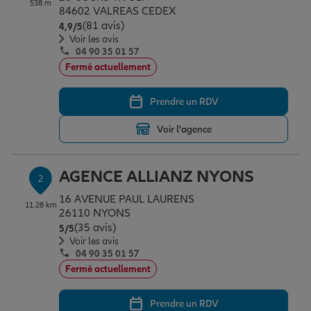
538 m
Épargne & retraite
Assurance emprunteur
Prévoyance et dépendance
Protection de la famille
84602 VALREAS CEDEX
(81 avis)
Note de 4.9 sur 5
4,9
/5
Voir les avis
04 90 35 01 57
Vos projets
Assurance animal de compagnie
Protection juridique
Plan épargne retraite
Fermé actuellement
Prendre un RDV
Conseil assurance
Assurance vie
Partir en vacances
Voir l'agence
Outre-mer
Placements financiers
Déménager
AGENCE ALLIANZ NYONS
2
16 AVENUE PAUL LAURENS
11.28 km
Professionnels
Investissements immobiliers
Changer de voiture
Assurance auto
26110 NYONS
(35 avis)
Note de 5 sur 5
5
/5
Voir les avis
04 90 35 01 57
Allianz en France
Transmission
Départ à la retraite
Assurance habitation
Fermé actuellement
Prendre un RDV
Préparer l’avenir
Le Pack Famille