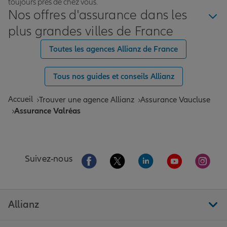
toujours près de chez vous.
Nos offres d'assurance dans les
plus grandes villes de France
Toutes les agences Allianz de France
Tous nos guides et conseils Allianz
Accueil
Trouver une agence Allianz
Assurance Vaucluse
Assurance Valréas
Aller sur la page Facebook de Allianz
Aller sur la page Twitter de All
Aller sur la page Linke
Aller sur la pa
Aller 
Suivez-nous
Allianz