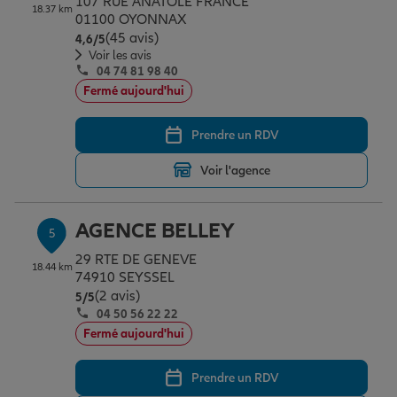
107 RUE ANATOLE FRANCE
18.37 km
01100 OYONNAX
(45 avis)
Note de 4.6 sur 5
4,6
/5
Voir les avis
04 74 81 98 40
Fermé aujourd'hui
Prendre un RDV
Voir l'agence
AGENCE BELLEY
5
29 RTE DE GENEVE
18.44 km
74910 SEYSSEL
(2 avis)
Note de 5 sur 5
5
/5
04 50 56 22 22
Fermé aujourd'hui
Prendre un RDV