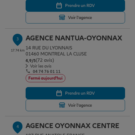
Prendre un RDV
Voir l'agence
Garantie des accidents de la vie
AGENCE NANTUA-OYONNAX
3
Assurance scolaire
14 RUE DU LYONNAIS
17.74 km
01460 MONTREAL LA CLUSE
(72 avis)
Note de 4.9 sur 5
4,9
/5
Protection juridique
Voir les avis
04 74 76 01 11
Fermé aujourd'hui
Retraite
Prendre un RDV
Voir l'agence
Tous nos devis d'assurance
AGENCE OYONNAX CENTRE
4