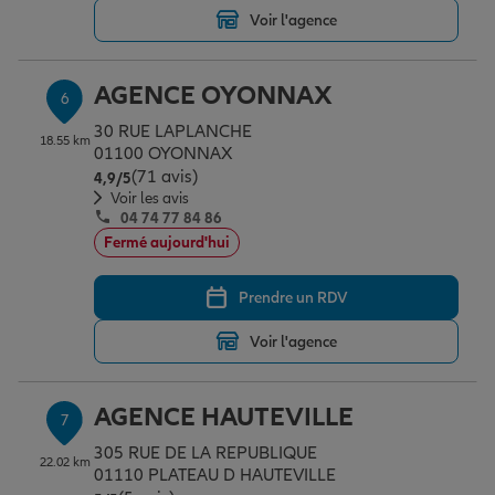
Voir l'agence
AGENCE OYONNAX
6
30 RUE LAPLANCHE
18.55 km
01100 OYONNAX
(71 avis)
Note de 4.9 sur 5
4,9
/5
Voir les avis
04 74 77 84 86
Fermé aujourd'hui
Prendre un RDV
Voir l'agence
AGENCE HAUTEVILLE
7
305 RUE DE LA REPUBLIQUE
22.02 km
01110 PLATEAU D HAUTEVILLE