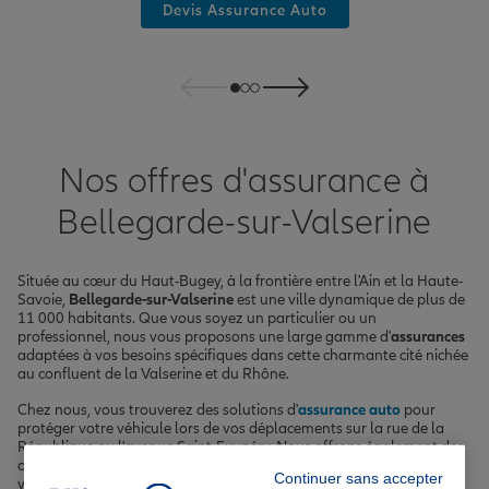
Devis Assurance Auto
Nos offres d'assurance à
Bellegarde-sur-Valserine
Située au cœur du Haut-Bugey, à la frontière entre l'Ain et la Haute-
Savoie,
Bellegarde-sur-Valserine
est une ville dynamique de plus de
11 000 habitants. Que vous soyez un particulier ou un
professionnel, nous vous proposons une large gamme d'
assurances
adaptées à vos besoins spécifiques dans cette charmante cité nichée
au confluent de la Valserine et du Rhône.
Chez nous, vous trouverez des solutions d'
assurance auto
pour
protéger votre véhicule lors de vos déplacements sur la rue de la
République ou l'avenue Saint-Exupéry. Nous offrons également des
contrats d'
assurance habitation
pour sécuriser votre logement et
Continuer sans accepter
vos biens.