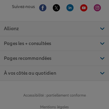
Aller sur la page Facebook de Allianz
Aller sur la page Twitter de All
Aller sur la page Linke
Aller sur la pa
Aller 
Suivez-nous
Allianz
Pages les + consultées
Pages recommandées
À vos côtés au quotidien
Accessibilité : partiellement conforme
Mentions légales