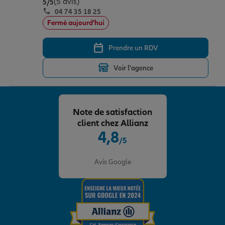
(5 avis)
Note de 5 sur 5
5
/5
04 74 35 18 25
Fermé aujourd'hui
Prendre un RDV
Voir l'agence
Note de satisfaction
client chez Allianz
4,8
/5
Note de 4.8 sur 5
Avis Google