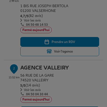
2.99 km
Épargne & retraite
Assurance emprunteur
Prévoyance et dépendance
Protection de la famille
1 BIS RUE JOSEPH BERTOLA
01200 VALSERHONE
(82 avis)
Note de 4.7 sur 5
4,7
/5
Vos projets
Assurance animal de compagnie
Protection juridique
Plan épargne retraite
Voir les avis
04 50 48 14 53
Fermé aujourd'hui
Conseil assurance
Assurance vie
Partir en vacances
Prendre un RDV
Voir l'agence
Outre-mer
Placements financiers
Déménager
AGENCE VALLEIRY
2
Professionnels
Investissements immobiliers
Changer de voiture
Assurance auto
56 RUE DE LA GARE
13.52 km
74520 VALLEIRY
(14 avis)
Note de 5 sur 5
5
/5
Allianz en France
Transmission
Départ à la retraite
Assurance habitation
Voir les avis
04 50 04 30 44
Fermé aujourd'hui
Préparer l’avenir
Le Pack Famille