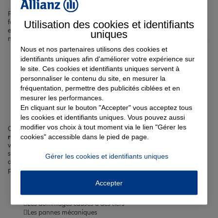
Pour votre santé et celle de vos proches, nous proposons des
formules de
complémentaire santé
sur-mesure. Enfin, si vous
Utilisation des cookies et identifiants
envisagez d'acquérir un bien immobilier à
Bellegarde-sur-Valserine
,
uniques
notre
assurance emprunteur
vous accompagnera dans votre projet.
Nous et nos partenaires utilisons des cookies et
identifiants uniques afin d'améliorer votre expérience sur
Votre assurance auto, moto
le site. Ces cookies et identifiants uniques servent à
personnaliser le contenu du site, en mesurer la
ou scooter à Bellegarde-sur-
fréquentation, permettre des publicités ciblées et en
Valserine
mesurer les performances.
En cliquant sur le bouton "Accepter" vous acceptez tous
les cookies et identifiants uniques. Vous pouvez aussi
modifier vos choix à tout moment via le lien "Gérer les
Circuler sereinement à
Bellegarde-sur-Valserine
, que ce soit sur la
cookies" accessible dans le pied de page.
rue de la République
ou l'
avenue Saint-Exupéry
, est essentiel, que
vous soyez au volant de votre voiture, sur votre moto ou votre
scooter. Nous vous proposons des contrats d'
assurance auto
Gérer les cookies et identifiants uniques
adaptés à votre profil et à votre mode de conduite pour vous
protéger contre les risques du quotidien tels que :
Accepter
Les accidents de la route
Le vol ou le vandalisme de votre véhicule
Les dommages causés à des tiers
Les pannes mécaniques