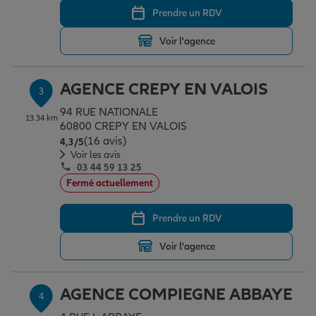
Prendre un RDV
Voir l'agence
Garantie des accidents de la vie
AGENCE CREPY EN VALOIS
3
Assurance scolaire
94 RUE NATIONALE
13.34 km
60800 CREPY EN VALOIS
(16 avis)
Note de 4.3 sur 5
4,3
/5
Protection juridique
Voir les avis
03 44 59 13 25
Fermé actuellement
Retraite
Prendre un RDV
Voir l'agence
Tous nos devis d'assurance
AGENCE COMPIEGNE ABBAYE
4