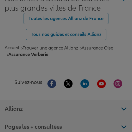
plus grandes villes de France
Toutes les agences Allianz de France
Tous nos guides et conseils Allianz
Accueil
Trouver une agence Allianz
Assurance Oise
Assurance Verberie
Aller sur la page Facebook de Allianz
Aller sur la page Twitter de All
Aller sur la page Linke
Aller sur la pa
Aller 
Suivez-nous
Allianz
Pages les + consultées