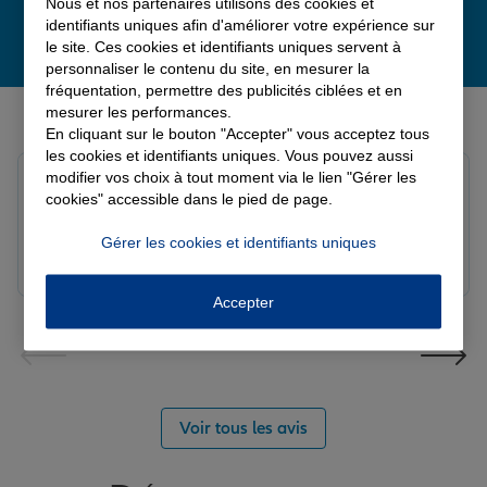
Nous et nos partenaires utilisons des cookies et
identifiants uniques afin d'améliorer votre expérience sur
le site. Ces cookies et identifiants uniques servent à
personnaliser le contenu du site, en mesurer la
fréquentation, permettre des publicités ciblées et en
Derniers avis de nos agences Allianz
mesurer les performances.
En cliquant sur le bouton "Accepter" vous acceptez tous
les cookies et identifiants uniques. Vous pouvez aussi
modifier vos choix à tout moment via le lien "Gérer les
Yori A.
cookies" accessible dans le pied de page.
Note de 5 sur 5
Le 05/08/2026 - Agence FORT DE FRANCE
Gérer les cookies et identifiants uniques
Accepter
Voir tous les avis