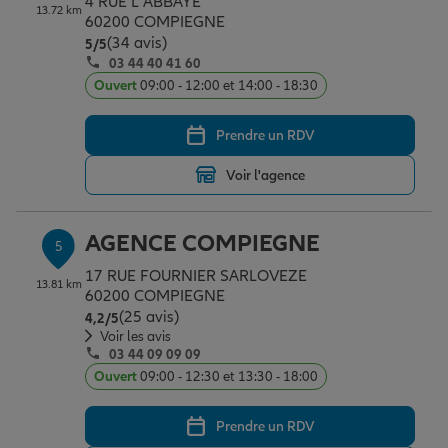
4 RUE L ABBAYE
13.72 km
60200 COMPIEGNE
(34 avis)
Note de 5 sur 5
5
/5
03 44 40 41 60
Ouvert
09:00 - 12:00 et 14:00 - 18:30
Prendre un RDV
Voir l'agence
AGENCE COMPIEGNE
5
17 RUE FOURNIER SARLOVEZE
13.81 km
60200 COMPIEGNE
(25 avis)
Note de 4.2 sur 5
4,2
/5
Voir les avis
03 44 09 09 09
Ouvert
09:00 - 12:30 et 13:30 - 18:00
Prendre un RDV