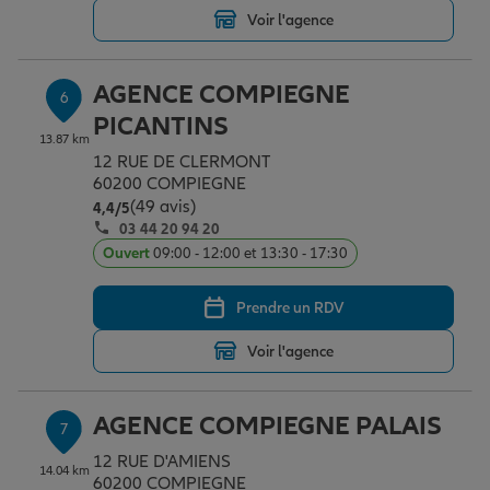
Voir l'agence
AGENCE COMPIEGNE
6
PICANTINS
13.87 km
12 RUE DE CLERMONT
60200 COMPIEGNE
(49 avis)
Note de 4.4 sur 5
4,4
/5
03 44 20 94 20
Ouvert
09:00 - 12:00 et 13:30 - 17:30
Prendre un RDV
Voir l'agence
AGENCE COMPIEGNE PALAIS
7
12 RUE D'AMIENS
14.04 km
60200 COMPIEGNE