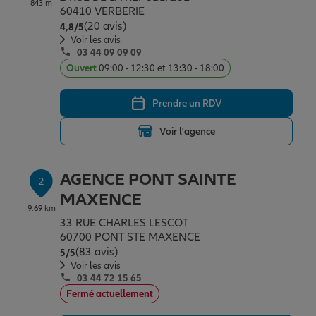
843 m
Épargne & retraite
Assurance emprunteur
Prévoyance et dépendance
Protection de la famille
60410 VERBERIE
(20 avis)
Note de 4.8 sur 5
4,8
/5
Voir les avis
03 44 09 09 09
Vos projets
Assurance animal de compagnie
Protection juridique
Plan épargne retraite
Ouvert
09:00 - 12:30 et 13:30 - 18:00
Prendre un RDV
Conseil assurance
Assurance vie
Partir en vacances
Voir l'agence
Outre-mer
Placements financiers
Déménager
AGENCE PONT SAINTE
2
MAXENCE
9.69 km
Professionnels
Investissements immobiliers
Changer de voiture
Assurance auto
33 RUE CHARLES LESCOT
60700 PONT STE MAXENCE
(83 avis)
Note de 5 sur 5
5
/5
Allianz en France
Transmission
Départ à la retraite
Assurance habitation
Voir les avis
03 44 72 15 65
Fermé actuellement
Préparer l’avenir
Le Pack Famille