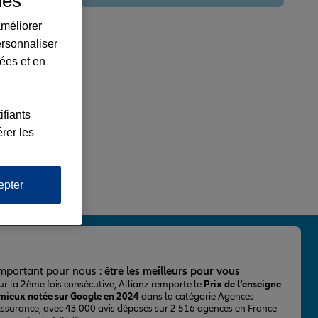
ues
améliorer
ersonnaliser
lées et en
ifiants
rer les
epter
important pour nous :
être les meilleurs pour vous
ur la 2ème fois consécutive, Allianz remporte le
Prix de l’enseigne
 mieux notée sur Google en 2024
dans la catégorie Agences
Assurance, avec 43 000 avis déposés sur 2 516 agences en France