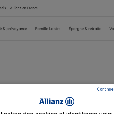
nels
Allianz en France
é & prévoyance
Famille Loisirs
Épargne & retraite
Vo
r-Marne
VILLIERS SUR MARNE
Avis agence VILLIERS SUR MARN
avis de l'agence VIL
Continue