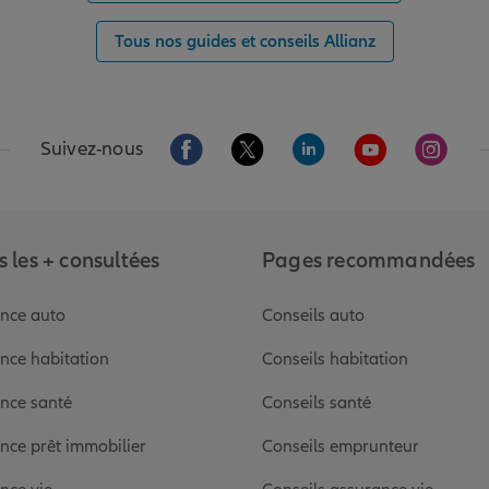
Tous nos guides et conseils Allianz
Aller sur la page Facebook de Allianz
Aller sur la page Twitter de Alli
Aller sur la page Linked
Aller sur la pa
Aller s
Suivez-nous
 les + consultées
Pages recommandées
nce auto
Conseils auto
nce habitation
Conseils habitation
nce santé
Conseils santé
nce prêt immobilier
Conseils emprunteur