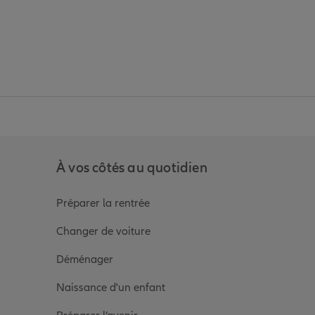
anz
in de Allianz
ge Youtube de Allianz
ur la page Instagram de Allianz
À vos côtés au quotidien
Préparer la rentrée
Changer de voiture
Déménager
Naissance d'un enfant