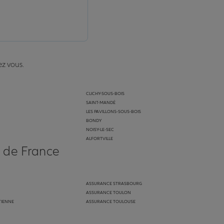
ez vous.
CLICHY-SOUS-BOIS
SAINT-MANDÉ
LES PAVILLONS-SOUS-BOIS
BONDY
NOISY-LE-SEC
ALFORTVILLE
s de France
ASSURANCE STRASBOURG
ASSURANCE TOULON
TIENNE
ASSURANCE TOULOUSE