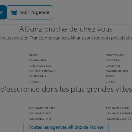
DV
Voir l'agence
Allianz proche de chez vous
vous soyez en France, nos agences Allianz sont toujours près de ch
GAGNY
MONTFERMEIL
SUCY-EN-BRIE
MONTREUIL
ROSNY-SOUS-BOIS
VINCENNES
PONTAULT-COMBAULT
MAISONS-ALFORT
VILLEMOMBLE
TORCY
CHELLES
CRÉTEIL
 d'assurance dans les plus grandes ville
ASSURANCE NANTES
ASSURANCE REIMS
ASSURANCE NICE
ASSURANCE RENNES
ASSURANCE PARIS
ASSURANCE SAINT-É
Toutes les agences Allianz de France