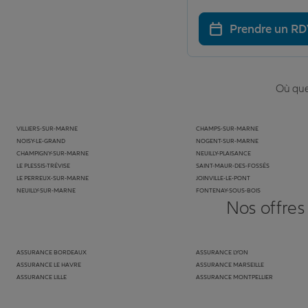
Prendre un R
Où que 
VILLIERS-SUR-MARNE
CHAMPS-SUR-MARNE
NOISY-LE-GRAND
NOGENT-SUR-MARNE
CHAMPIGNY-SUR-MARNE
NEUILLY-PLAISANCE
LE PLESSIS-TRÉVISE
SAINT-MAUR-DES-FOSSÉS
LE PERREUX-SUR-MARNE
JOINVILLE-LE-PONT
NEUILLY-SUR-MARNE
FONTENAY-SOUS-BOIS
Nos offres
ASSURANCE BORDEAUX
ASSURANCE LYON
ASSURANCE LE HAVRE
ASSURANCE MARSEILLE
ASSURANCE LILLE
ASSURANCE MONTPELLIER