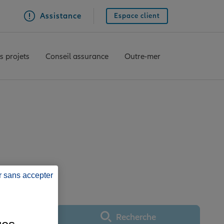
Assistance
Espace client
s projets
Conseil assurance
Outre-mer
E
LIERS SUR MARNE
r sans accepter
Recherche
Utiliser ma position