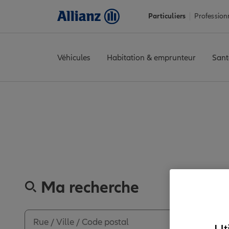
Particuliers
Profession
Véhicules
Habitation & emprunteur
Sant
Accueil
Trouver une agence Allianz
Val-de-Marne
Villiers-su
Découvrez les 
Ma recherche