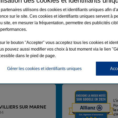
ilisation des cookies et identifiants uniq
partenaires utilisons des cookies et identifiants uniques afin d'
ence sur le site. Ces cookies et identifiants uniques servent à p
u site, en mesurer la fréquentation, permettre des publicités cib
 performances.
ERS SUR MARNE
sur le bouton "Accepter" vous acceptez tous les cookies et ident
L DE GAULLE
s pouvez aussi modifier vos choix à tout moment via le lien "Gé
UR MARNE
cessible dans le pied de page.
Gérer les cookies et identifiants uniques
Acc
Voir l'agence
L'
Po
ce VILLIERS SUR MARNE
la
44
d’