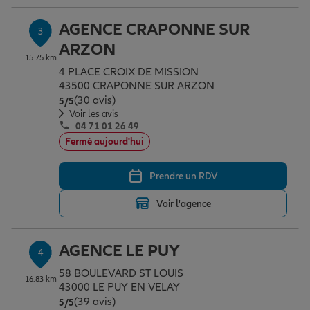
AGENCE CRAPONNE SUR
3
ARZON
Garantie des accidents de la vie
15.75 km
4 PLACE CROIX DE MISSION
43500 CRAPONNE SUR ARZON
Assurance scolaire
(30 avis)
Note de 5 sur 5
5
/5
Voir les avis
04 71 01 26 49
Fermé aujourd'hui
Protection juridique
Prendre un RDV
Retraite
Voir l'agence
Tous nos devis d'assurance
AGENCE LE PUY
4
58 BOULEVARD ST LOUIS
16.83 km
43000 LE PUY EN VELAY
(39 avis)
Note de 5 sur 5
5
/5