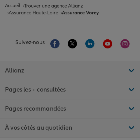
Accueil
Trouver une agence Allianz
Assurance Haute-Loire
Assurance Vorey
Aller sur la page Facebook de Allianz
Aller sur la page Twitter de All
Aller sur la page Linke
Aller sur la pa
Aller 
Suivez-nous
Allianz
Pages les + consultées
Pages recommandées
À vos côtés au quotidien