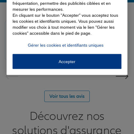
fréquentation, permettre des publicités ciblées et en
Derniers avis de nos agences Allianz
mesurer les performances.
En cliquant sur le bouton "Accepter" vous acceptez tous
les cookies et identifiants uniques. Vous pouvez aussi
modifier vos choix à tout moment via le lien "Gérer les
Fanny B.
cookies" accessible dans le pied de page.
Note de 5 sur 5
Le 09/08/2026 - Agence LANGRES-SAINT GEOSMES
Très bonne agence. Notre conseillère Laura est
Gérer les cookies et identifiants uniques
réactive et professionnelle.
Accepter
Voir tous les avis
Découvrez nos
solutions d'assurance