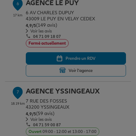
AGENCE LE PUY
6
6 AV CHARLES DUPUY
17 km
43009 LE PUY EN VELAY CEDEX
(149 avis)
Note de 4.9 sur 5
4,9
/5
Voir les avis
04 71 09 18 07
Fermé actuellement
Prendre un RDV
Voir l'agence
AGENCE YSSINGEAUX
7
7 RUE DES FOSSES
18.19 km
43200 YSSINGEAUX
(59 avis)
Note de 4.9 sur 5
4,9
/5
Voir les avis
04 71 59 00 87
Ouvert
09:00 - 12:00 et 13:00 - 17:00