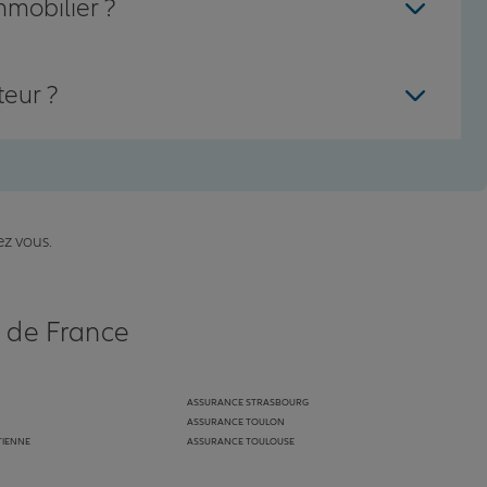
mmobilier ?
teur ?
ez vous.
s de France
ASSURANCE STRASBOURG
ASSURANCE TOULON
TIENNE
ASSURANCE TOULOUSE