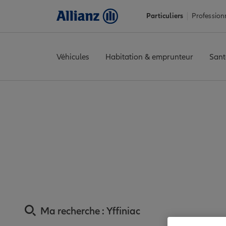
Particuliers
Profession
Véhicules
Habitation & emprunteur
Sant
Accueil
Trouver une agence Allianz
Assurance Côtes-d'Armor
Assurance Yffini
Ma recherche :
Yffiniac