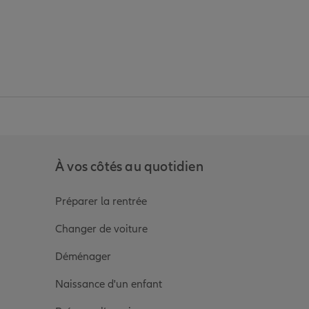
anz
in de Allianz
ge Youtube de Allianz
ur la page Instagram de Allianz
À vos côtés au quotidien
Préparer la rentrée
Changer de voiture
Déménager
Naissance d'un enfant