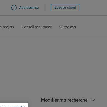
Assistance
Espace client
s projets
Conseil assurance
Outre-mer
nz à proximité de
Modifier ma recherche