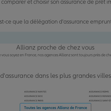
omparer et choisir son assurance de prêt i
st-ce que la délégation d'assurance emprun
Allianz proche de chez vous
vous soyez en France, nos agences Allianz sont toujours près de ch
 d'assurance dans les plus grandes ville
ASSURANCE NANTES
ASSURANCE REIMS
ASSURANCE NICE
ASSURANCE RENNES
ASSURANCE PARIS
ASSURANCE SAINT-É
Toutes les agences Allianz de France