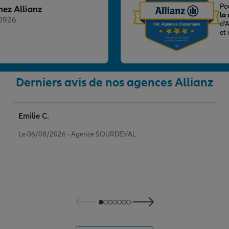
Po
hez Allianz
la
20926
d’
et
Derniers avis de nos agences Allianz
nce
Emilie C.
Note de 5 sur 5
Le 06/08/2026 - Agence SOURDEVAL