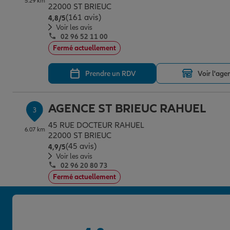
5.29 km
22000 ST BRIEUC
(161 avis)
Note de 4.8 sur 5
4,8
/5
Voir les avis
02 96 52 11 00
Fermé actuellement
Prendre un RDV
Voir l'age
AGENCE ST BRIEUC RAHUEL
3
45 RUE DOCTEUR RAHUEL
6.07 km
22000 ST BRIEUC
(45 avis)
Note de 4.9 sur 5
4,9
/5
Voir les avis
02 96 20 80 73
Fermé actuellement
Prendre un RDV
Voir l'age