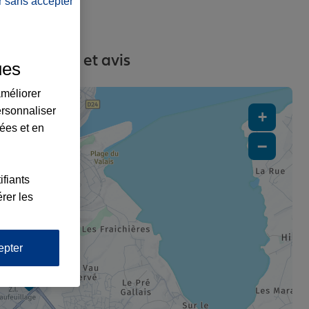
r sans accepter
s, contacts et avis
ues
améliorer
ersonnaliser
+
lées et en
−
ifiants
rer les
epter
2