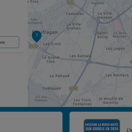
7
nce
nce
L'