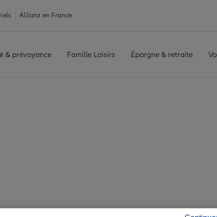
nels
Allianz en France
é & prévoyance
Famille Loisirs
Épargne & retraite
Vo
Assurance Yffiniac
ac : 7 agences Allia
Yffiniac