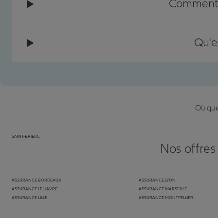
Comment c
Qu'e
Où que 
SAINT-BRIEUC
Nos offres
ASSURANCE BORDEAUX
ASSURANCE LYON
ASSURANCE LE HAVRE
ASSURANCE MARSEILLE
ASSURANCE LILLE
ASSURANCE MONTPELLIER