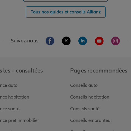
Tous nos guides et conseils Allianz
Aller sur la page Facebook de Allianz
Aller sur la page Twitter de Alli
Aller sur la page Linked
Aller sur la pa
Aller s
Suivez-nous
 les + consultées
Pages recommandées
nce auto
Conseils auto
nce habitation
Conseils habitation
nce santé
Conseils santé
nce prêt immobilier
Conseils emprunteur