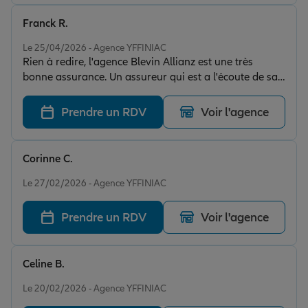
Franck R.
Note de 5 sur 5
Le 25/04/2026 - Agence YFFINIAC
Rien à redire, l'agence Blevin Allianz est une très
bonne assurance. Un assureur qui est a l'écoute de sa
clientèle. Peut être pas la mieux placée niveau prix,il y
a sûrement moins chère mais certainement mieux
Prendre un RDV
Voir l'agence
niveau convivialité et autres services et écoute. Je
recommande je ne peux pas faire autrement vu que j'y
suis assuré depuis depuis un bon nombre d'années et
Corinne C.
que je ne suis pas prêt d'aller voir ailleurs.
Note de 5 sur 5
Le 27/02/2026 - Agence YFFINIAC
Prendre un RDV
Voir l'agence
Celine B.
Note de 5 sur 5
Le 20/02/2026 - Agence YFFINIAC