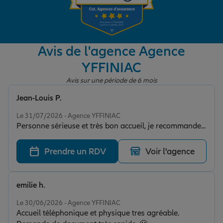
Garantie des accidents de la vie
Avis de l'agence Agence
YFFINIAC
Assurance scolaire
Avis sur une période de 6 mois
Jean-Louis P.
Protection juridique
Note de 5 sur 5
Le 31/07/2026 - Agence YFFINIAC
Personne sérieuse et très bon accueil, je recommande...
Retraite
Prendre un RDV
Voir l'agence
Tous nos devis d'assurance
emilie h.
Note de 5 sur 5
Le 30/06/2026 - Agence YFFINIAC
Accueil téléphonique et physique tres agréable.