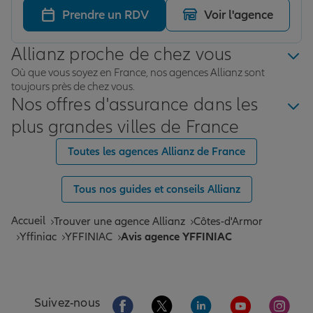
Prendre un RDV
Voir l'agence
Allianz proche de chez vous
Où que vous soyez en France, nos agences Allianz sont
toujours près de chez vous.
Nos offres d'assurance dans les
plus grandes villes de France
Toutes les agences Allianz de France
Tous nos guides et conseils Allianz
Accueil
Trouver une agence Allianz
Côtes-d'Armor
Yffiniac
YFFINIAC
Avis agence YFFINIAC
Aller sur la page Facebook de Allianz
Aller sur la page Twitter de All
Aller sur la page Linke
Aller sur la pa
Aller 
Suivez-nous