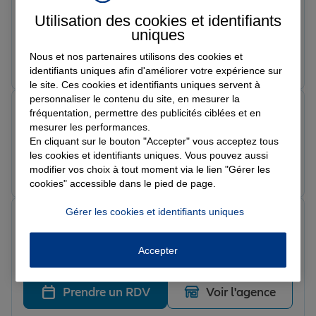
Topper H.
Note de 5 sur 5
Utilisation des cookies et identifiants
Le 25/06/2026 - Agence YFFINIAC
uniques
Nous et nos partenaires utilisons des cookies et
Prendre un RDV
Voir l'agence
identifiants uniques afin d'améliorer votre expérience sur
le site. Ces cookies et identifiants uniques servent à
personnaliser le contenu du site, en mesurer la
Mickaaa
fréquentation, permettre des publicités ciblées et en
Note de 5 sur 5
mesurer les performances.
Le 25/06/2026 - Agence YFFINIAC
En cliquant sur le bouton "Accepter" vous acceptez tous
les cookies et identifiants uniques. Vous pouvez aussi
Prendre un RDV
Voir l'agence
modifier vos choix à tout moment via le lien "Gérer les
cookies" accessible dans le pied de page.
Gérer les cookies et identifiants uniques
léo m.
Note de 5 sur 5
Le 18/06/2026 - Agence YFFINIAC
Accepter
Super équipe, toujours réactive
Prendre un RDV
Voir l'agence