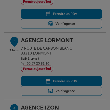
Fermé aujourd'hui
Prendre un RDV
Garantie des accidents de la vie
Voir l'agence
Assurance scolaire
AGENCE LORMONT
3
7 ROUTE DE CARBON BLANC
7.96 km
Protection juridique
33310 LORMONT
(1 avis)
Note de 5 sur 5
5
/5
05 57 25 91 10
Fermé aujourd'hui
Retraite
Prendre un RDV
Tous nos devis d'assurance
Voir l'agence
AGENCE IZON
4