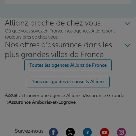
Allianz proche de chez vous
Où que vous soyez en France, nos agences Allianz sont
toujours près de chez vous.
Nos offres d'assurance dans les
plus grandes villes de France
Toutes les agences Allianz de France
Tous nos guides et conseils Allianz
Accueil
Trouver une agence Allianz
Assurance Gironde
Assurance Ambarès-et-Lagrave
Aller sur la page Facebook de Allianz
Aller sur la page Twitter de All
Aller sur la page Linke
Aller sur la pa
Aller 
Suivez-nous