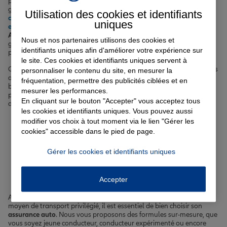
protéger votre véhicule avec notre
assurance auto
, votre logement
grâce à l'
assurance habitation
, votre santé via notre
Utilisation des cookies et identifiants
complémentaire santé
et vos projets immobiliers avec l'
assurance
uniques
emprunteur
. Nos agents, véritables experts de l'
assurance à
Ambares-et-Lagrave
, sont à votre écoute pour vous guider vers les
Nous et nos partenaires utilisons des cookies et
garanties les plus pertinentes en fonction de votre situation
identifiants uniques afin d'améliorer votre expérience sur
personnelle.
le site. Ces cookies et identifiants uniques servent à
Que vous soyez jeune actif, famille, retraité ou encore étudiant, nous
personnaliser le contenu du site, en mesurer la
avons les solutions pour répondre à vos attentes. Avec Allianz,
fréquentation, permettre des publicités ciblées et en
bénéficiez d'une protection sur-mesure et d'un accompagnement de
mesurer les performances.
proximité grâce à nos agences implantées à Ambares-et-Lagrave et
En cliquant sur le bouton "Accepter" vous acceptez tous
dans les communes avoisinantes de la Gironde.
les cookies et identifiants uniques. Vous pouvez aussi
modifier vos choix à tout moment via le lien "Gérer les
Votre assurance auto, moto
cookies" accessible dans le pied de page.
ou scooter à Ambares-et-
Gérer les cookies et identifiants uniques
Lagrave
Accepter
Ambares-et-Lagrave étant une commune où la voiture reste le
moyen de transport privilégié, il est essentiel de bien choisir son
assurance auto
. Nous vous proposons des formules sur-mesure, que
vous soyez jeune conducteur, conducteur expérimenté ou encore