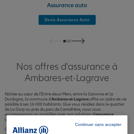
Assurance auto
Devis Assurance Auto
Nos offres d'assurance à
Ambares-et-Lagrave
Nichée au cœur de l'Entre-deux-Mers, entre la Garonne et la
Dordogne, la commune d'
Ambares-et-Lagrave
offre un cadre de vie
paisible à ses 16 000 habitants. Que vous résidiez dans le quartier
de La Gorp ou près du parc de Cantefrêne, nous vous
accompagnons au quotidien avec nos solutions d'
assurance
adaptées à vos besoins spécifiques.
Continuer sans accepter
Chez Allianz, nous proposons une large gamme de produits pour