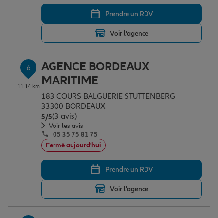
Prendre un RDV
Voir l'agence
AGENCE BORDEAUX
6
MARITIME
11.14 km
183 COURS BALGUERIE STUTTENBERG
33300 BORDEAUX
(3 avis)
Note de 5 sur 5
5
/5
Voir les avis
05 35 75 81 75
Fermé aujourd'hui
Prendre un RDV
Voir l'agence