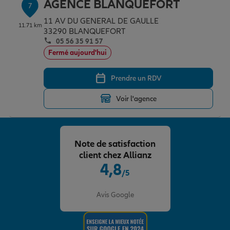
AGENCE BLANQUEFORT
7
11 AV DU GENERAL DE GAULLE
11.71 km
33290 BLANQUEFORT
05 56 35 91 57
Fermé aujourd'hui
Prendre un RDV
Voir l'agence
Note de satisfaction
client chez Allianz
4,8
/5
Note de 4.8 sur 5
Avis Google