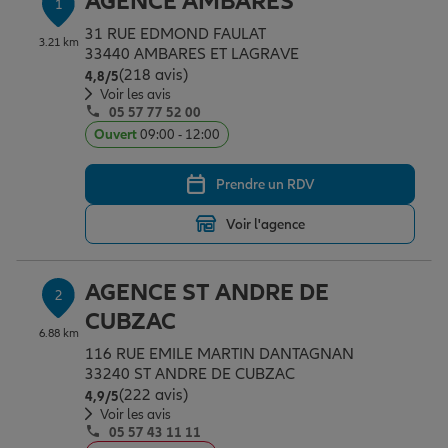
AGENCE AMBARES
1
Épargne & retraite
Assurance emprunteur
Prévoyance et dépendance
Protection de la famille
31 RUE EDMOND FAULAT
3.21 km
33440 AMBARES ET LAGRAVE
(218 avis)
Note de 4.8 sur 5
4,8
/5
Vos projets
Assurance animal de compagnie
Protection juridique
Plan épargne retraite
Voir les avis
05 57 77 52 00
Ouvert
09:00 - 12:00
Conseil assurance
Assurance vie
Partir en vacances
Prendre un RDV
Voir l'agence
Outre-mer
Placements financiers
Déménager
AGENCE ST ANDRE DE
2
Professionnels
Investissements immobiliers
Changer de voiture
Assurance auto
CUBZAC
6.88 km
116 RUE EMILE MARTIN DANTAGNAN
Allianz en France
Transmission
Départ à la retraite
Assurance habitation
33240 ST ANDRE DE CUBZAC
(222 avis)
Note de 4.9 sur 5
4,9
/5
Voir les avis
05 57 43 11 11
Préparer l’avenir
Le Pack Famille