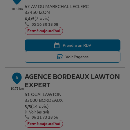
67 AV DU MARECHAL LECLERC
10.3 km
33450 IZON
(7 avis)
Note de 4.4 sur 5
4,4
/5
05 56 30 18 08
Fermé aujourd'hui
Prendre un RDV
Voir l'agence
AGENCE BORDEAUX LAWTON
5
EXPERT
10.75 km
51 QUAI LAWTON
33000 BORDEAUX
(14 avis)
Note de 5 sur 5
5
/5
Voir les avis
06 21 73 28 56
Fermé aujourd'hui