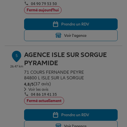
04 90 79 53 50
Fermé aujourd'hui
Prendre un RDV
Voir l'agence
AGENCE ISLE SUR SORGUE
5
PYRAMIDE
26.47 km
71 COURS FERNANDE PEYRE
84800 L ISLE SUR LA SORGUE
(37 avis)
Note de 4.8 sur 5
4,8
/5
Voir les avis
04 86 19 41 35
Fermé actuellement
Prendre un RDV
Voir l'agence