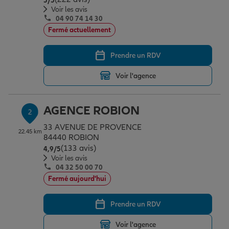
5
/5
Épargne & retraite
Assurance emprunteur
Prévoyance et dépendance
Protection de la famille
Voir les avis
04 90 74 14 30
Fermé actuellement
Vos projets
Assurance animal de compagnie
Protection juridique
Plan épargne retraite
Prendre un RDV
Voir l'agence
Conseil assurance
Assurance vie
Partir en vacances
AGENCE ROBION
2
Outre-mer
Placements financiers
Déménager
33 AVENUE DE PROVENCE
22.45 km
84440 ROBION
(133 avis)
Note de 4.9 sur 5
4,9
/5
Professionnels
Investissements immobiliers
Changer de voiture
Assurance auto
Voir les avis
04 32 50 00 70
Fermé aujourd'hui
Allianz en France
Transmission
Départ à la retraite
Assurance habitation
Prendre un RDV
Voir l'agence
Préparer l’avenir
Le Pack Famille