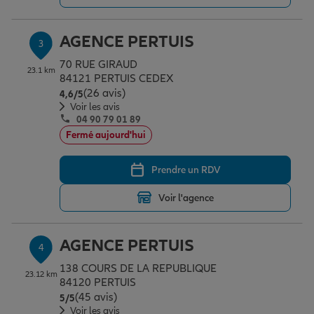
AGENCE PERTUIS
3
Garantie des accidents de la vie
70 RUE GIRAUD
23.1 km
84121 PERTUIS CEDEX
(26 avis)
Note de 4.6 sur 5
4,6
/5
Assurance scolaire
Voir les avis
04 90 79 01 89
Fermé aujourd'hui
Protection juridique
Prendre un RDV
Retraite
Voir l'agence
AGENCE PERTUIS
4
Tous nos devis d'assurance
138 COURS DE LA REPUBLIQUE
23.12 km
84120 PERTUIS
(45 avis)
Note de 5 sur 5
5
/5
Voir les avis