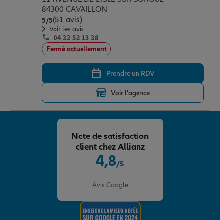
84300 CAVAILLON
(51 avis)
Note de 5 sur 5
5
/5
Voir les avis
04 32 52 13 38
Fermé actuellement
Prendre un RDV
Voir l'agence
Note de satisfaction
client chez Allianz
4,8
/5
Note de 4.8 sur 5
Avis Google