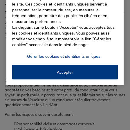
qualité de vie au quotidien.
le site. Ces cookies et identifiants uniques servent à
personnaliser le contenu du site, en mesurer la
Découvrez nos solutions d'
assurance auto
pour circuler sereinement
fréquentation, permettre des publicités ciblées et en
sur les routes du Luberon, d'
assurance habitation
pour protéger
mesurer les performances.
votre logement et vos biens, d'
assurance prêt immobilier
pour
En cliquant sur le bouton "Accepter" vous acceptez tous
sécuriser votre crédit et de
complémentaire santé
pour prendre soin
de vous et de vos proches. Avec Allianz, vous êtes entre de bonnes
les cookies et identifiants uniques. Vous pouvez aussi
mains pour assurer votre quotidien à Apt !
modifier vos choix à tout moment via le lien "Gérer les
cookies" accessible dans le pied de page.
Votre assurance auto, moto
Gérer les cookies et identifiants uniques
ou scooter à Apt
Accepter
Circuler à Apt et dans le Luberon nécessite d'être bien assuré. Nous
vous proposons des formules d'
assurance auto, moto et scooter
adaptées à vos besoins et à votre profil de conducteur, que vous
soyez un petit rouleur parcourant quelques kilomètres sur les routes
sinueuses du Vaucluse ou un conducteur régulier traversant
quotidiennement la ville d'Apt.
Parmi les risques à couvrir absolument :
Responsabilité civile et dommages corporels
Vol, incendie, bris de glace