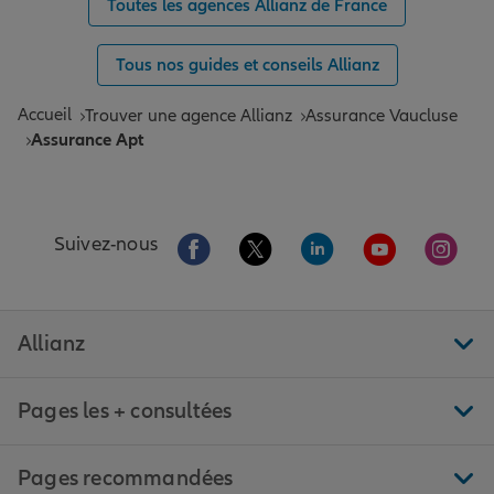
Toutes les agences Allianz de France
Tous nos guides et conseils Allianz
Accueil
Trouver une agence Allianz
Assurance Vaucluse
Assurance Apt
Aller sur la page Facebook de Allianz
Aller sur la page Twitter de All
Aller sur la page Linke
Aller sur la pa
Aller 
Suivez-nous
Allianz
Pages les + consultées
Pages recommandées