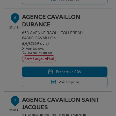
AGENCE CAVAILLON
6
DURANCE
27.14 km
653 AVENUE RAOUL FOLLEREAU
84300 CAVAILLON
(169 avis)
Note de 4.9 sur 5
4,9
/5
Voir les avis
04 90 71 08 69
Fermé aujourd'hui
Prendre un RDV
Voir l'agence
AGENCE CAVAILLON SAINT
7
JACQUES
28.01 km
11 AVENUE DE L'ISLE SUR SORGUE