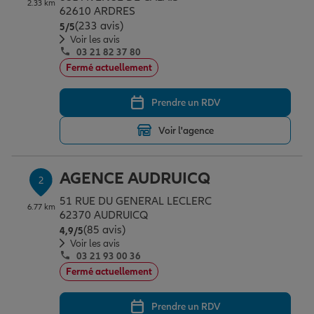
2.33 km
Épargne & retraite
Assurance emprunteur
Prévoyance et dépendance
Protection de la famille
62610 ARDRES
(233 avis)
Note de 5 sur 5
5
/5
Voir les avis
03 21 82 37 80
Vos projets
Assurance animal de compagnie
Protection juridique
Plan épargne retraite
Fermé actuellement
Prendre un RDV
Conseil assurance
Assurance vie
Partir en vacances
Voir l'agence
Outre-mer
Placements financiers
Déménager
AGENCE AUDRUICQ
2
51 RUE DU GENERAL LECLERC
6.77 km
Professionnels
Investissements immobiliers
Changer de voiture
Assurance auto
62370 AUDRUICQ
(85 avis)
Note de 4.9 sur 5
4,9
/5
Voir les avis
03 21 93 00 36
Allianz en France
Transmission
Départ à la retraite
Assurance habitation
Fermé actuellement
Prendre un RDV
Préparer l’avenir
Le Pack Famille