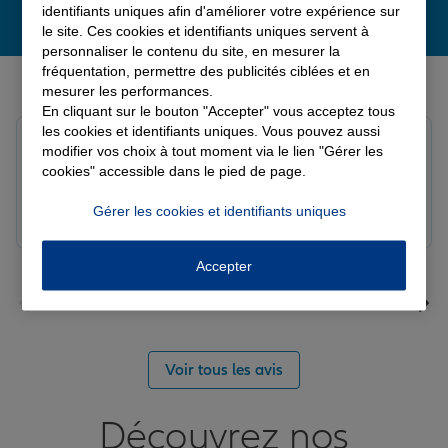
identifiants uniques afin d'améliorer votre expérience sur
le site. Ces cookies et identifiants uniques servent à
personnaliser le contenu du site, en mesurer la
fréquentation, permettre des publicités ciblées et en
Derniers avis de nos agences Allianz
mesurer les performances.
En cliquant sur le bouton "Accepter" vous acceptez tous
les cookies et identifiants uniques. Vous pouvez aussi
solange c.
modifier vos choix à tout moment via le lien "Gérer les
Note de 5 sur 5
cookies" accessible dans le pied de page.
Le 04/08/2026 - Agence BETHUNE SULLY
Gérer les cookies et identifiants uniques
Accepter
Voir tous les avis
Découvrez nos