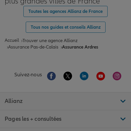
plus grandes villes de France
Toutes les agences Allianz de France
Tous nos guides et conseils Allianz
Accueil
Trouver une agence Allianz
Assurance Pas-de-Calais
Assurance Ardres
Aller sur la page Facebook de Allianz
Aller sur la page Twitter de All
Aller sur la page Linke
Aller sur la pa
Aller 
Suivez-nous
Allianz
Pages les + consultées