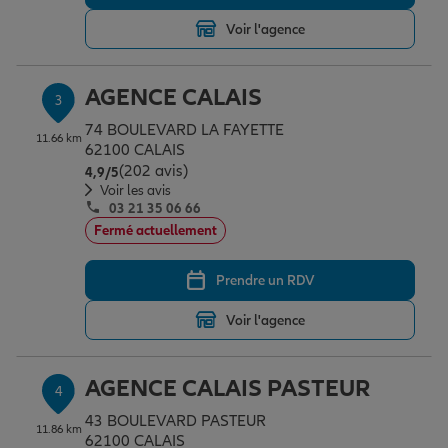
Voir l'agence
Garantie des accidents de la vie
AGENCE CALAIS
3
74 BOULEVARD LA FAYETTE
Assurance scolaire
11.66 km
62100 CALAIS
(202 avis)
Note de 4.9 sur 5
4,9
/5
Voir les avis
03 21 35 06 66
Protection juridique
Fermé actuellement
Prendre un RDV
Retraite
Voir l'agence
Tous nos devis d'assurance
AGENCE CALAIS PASTEUR
4
43 BOULEVARD PASTEUR
11.86 km
62100 CALAIS