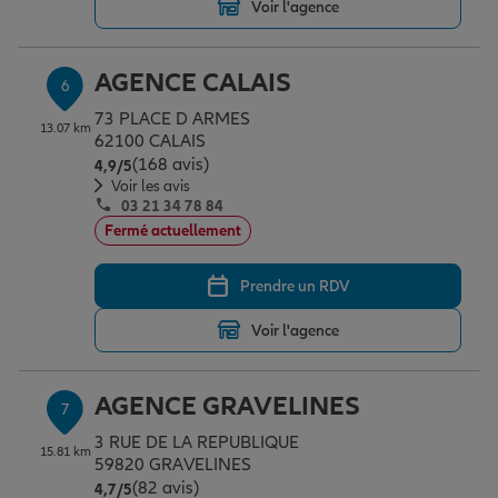
Voir l'agence
AGENCE CALAIS
6
73 PLACE D ARMES
13.07 km
62100 CALAIS
(168 avis)
Note de 4.9 sur 5
4,9
/5
Voir les avis
03 21 34 78 84
Fermé actuellement
Prendre un RDV
Voir l'agence
AGENCE GRAVELINES
7
3 RUE DE LA REPUBLIQUE
15.81 km
59820 GRAVELINES
(82 avis)
Note de 4.7 sur 5
4,7
/5