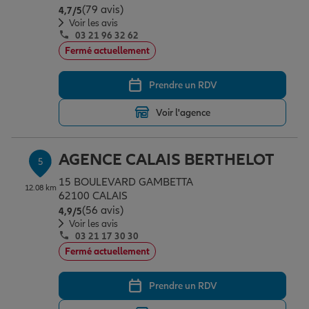
(79 avis)
Note de 4.7 sur 5
4,7
/5
Voir les avis
03 21 96 32 62
Fermé actuellement
Prendre un RDV
Voir l'agence
AGENCE CALAIS BERTHELOT
5
15 BOULEVARD GAMBETTA
12.08 km
62100 CALAIS
(56 avis)
Note de 4.9 sur 5
4,9
/5
Voir les avis
03 21 17 30 30
Fermé actuellement
Prendre un RDV