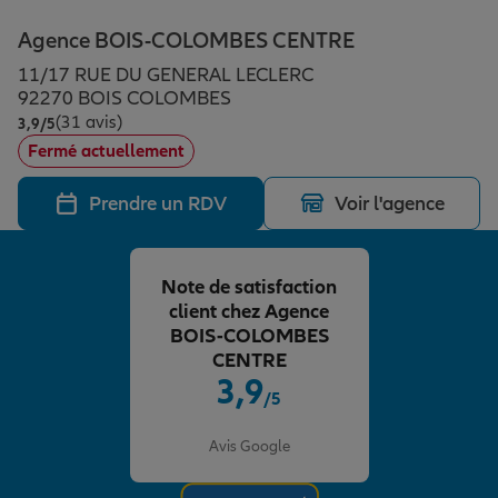
Épargne & retraite
Assurance emprunteur
Prévoyance et dépendance
Protection de la famille
Agence BOIS-COLOMBES CENTRE
11/17 RUE DU GENERAL LECLERC
Vos projets
Assurance animal de compagnie
Protection juridique
Plan épargne retraite
92270 BOIS COLOMBES
(31 avis)
Note de 3.9 sur 5
3,9
/5
Fermé actuellement
Conseil assurance
Assurance vie
Partir en vacances
Prendre un RDV
Voir l'agence
Outre-mer
Placements financiers
Déménager
Note de satisfaction
client chez Agence
Professionnels
Investissements immobiliers
Changer de voiture
Assurance auto
BOIS-COLOMBES
CENTRE
3,9
/5
Allianz en France
Transmission
Départ à la retraite
Assurance habitation
Note de 3.9 sur 5
Avis Google
Préparer l’avenir
Le Pack Famille