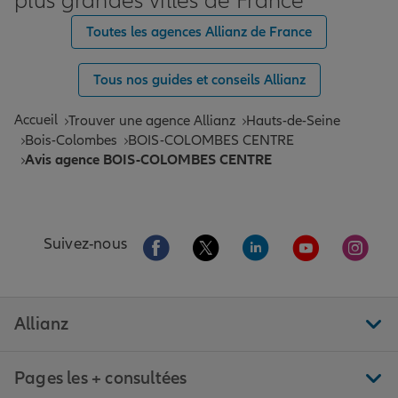
plus grandes villes de France
Toutes les agences Allianz de France
Tous nos guides et conseils Allianz
Accueil
Trouver une agence Allianz
Hauts-de-Seine
Bois-Colombes
BOIS-COLOMBES CENTRE
Avis agence BOIS-COLOMBES CENTRE
Aller sur la page Facebook de Allianz
Aller sur la page Twitter de All
Aller sur la page Linke
Aller sur la pa
Aller 
Suivez-nous
Allianz
Pages les + consultées