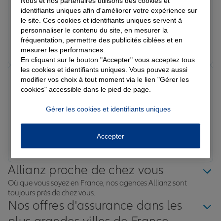
Nous et nos partenaires utilisons des cookies et
Je recommande vivement Allianz. Une équipe très
identifiants uniques afin d'améliorer votre expérience sur
professionnelle, à l'écoute et toujours disponible pour
le site. Ces cookies et identifiants uniques servent à
personnaliser le contenu du site, en mesurer la
répondre à mes questions. Les conseils sont clairs, le
fréquentation, permettre des publicités ciblées et en
suivi est sérieux et les démarches sont rapides. Merci
Prendre un RDV
Voir l'agence
mesurer les performances.
pour votre accueil et votre accompagnement. Je suis
En cliquant sur le bouton "Accepter" vous acceptez tous
très satisfait de vos services.
les cookies et identifiants uniques. Vous pouvez aussi
camille b.
modifier vos choix à tout moment via le lien "Gérer les
Note de 5 sur 5
cookies" accessible dans le pied de page.
Le 07/04/2026 - Agence BOIS-COLOMBES CENTRE
Depuis mon dégât des eaux, monsieur Behague est a
Gérer les cookies et identifiants uniques
l'écoute et professionnel et suite les dossiers. Merci à
lui et ses associés.
Accepter
Prendre un RDV
Voir l'agence
Allianz proche de chez vous
Où que vous soyez en France, nos agences Allianz sont
toujours près de chez vous.
Nos offres d'assurance dans les