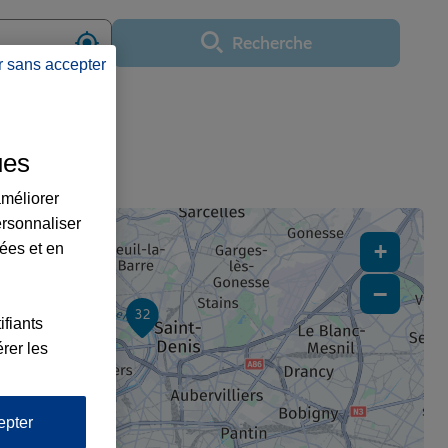
Recherche
Utiliser ma position
r sans accepter
ues
e-Seine
améliorer
ersonnaliser
+
lées et en
−
32
ifiants
rer les
x3
x3
epter
x4
25