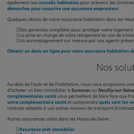
également nos
conseils habitation
pour prévenir les sinistres
92400 COURBEVOIE
démarches pour souscrire une assurance emprunteur
.
(12 avis)
Note de 4.9 sur 5
4,9
/5
Voir les avis
Quelques atouts de notre assurance habitation dans les Haut
01 84 20 10 14
Des garanties complètes pour protéger votre logement 
Fermé actuellement
La prise en charge de votre relogement en cas de sinist
Un accompagnement sur mesure par nos agents présent
Prendre un RDV
Voir l'age
Obtenir un devis en ligne pour votre assurance habitation d
AGENCE GARCHES MARNES LA
Nos solu
12
COQUETTE
11 AVENUE DU MARECHAL LECLERC
Au-delà de l'auto et de l'habitation, nous vous proposons u
92380 GARCHES
d'acheter un bien immobilier à
Suresnes
ou
Neuilly-sur-Sein
(129 avis)
complémentaires santé
vous permettent de faire face aux f
Note de 5 sur 5
5
/5
Voir les avis
votre complémentaire santé
et comprendre
quels sont les r
01 34 74 02 50
contrats adaptés à vos autres moyens de transport (trottinett
Fermé actuellement
Autres assurances utiles dans les Hauts-de-Seine :
Prendre un RDV
Voir l'age
Assurance prêt immobilier