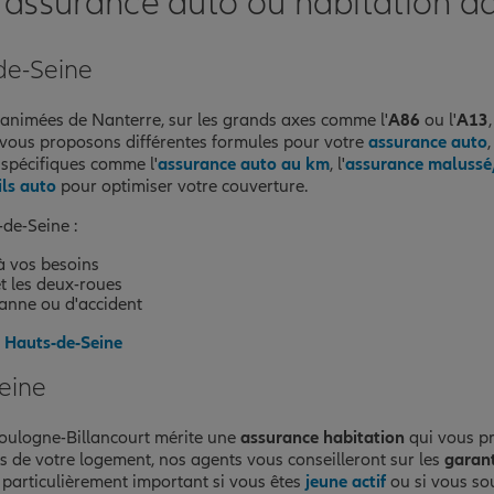
assurance auto ou habitation da
-de-Seine
nce
 animées de Nanterre, sur les grands axes comme l'
A86
ou l'
A13
 vous proposons différentes formules pour votre
assurance auto
 spécifiques comme l'
assurance auto au km
, l'
assurance malussé/
ils auto
pour optimiser votre couverture.
de-Seine :
à vos besoins
t les deux-roues
anne ou d'accident
s Hauts-de-Seine
eine
nce
oulogne-Billancourt mérite une
assurance habitation
qui vous pr
ues de votre logement, nos agents vous conseilleront sur les
garant
st particulièrement important si vous êtes
jeune actif
ou si vous so