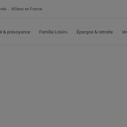
nels
Allianz en France
é & prévoyance
Famille Loisirs
Épargne & retraite
Vo
e
e-Seine : 32 agences
Seine