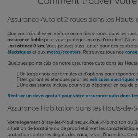
Comment trouver votre 
Voir les avis
01 46 57 43 63
Fermé aujourd'hui
Assurance Auto et 2 roues dans les Hauts
Prendre un RDV
Voir l'age
Que vous circuliez en voiture ou en deux-roues dans les rues
assurance fiable
pour vous protéger en cas d'accident. Nous
l'
assistance 0 km
. Vous pouvez aussi opter pour des contrats
AGENCE COLOMBES
10
électriques
et aux
motos/scooters
. Retrouvez tous nos
conse
64 RUE FELIX FAURE
Quelques points clés de notre assurance auto dans les Hauts-
92700 COLOMBES
(66 avis)
Note de 4.6 sur 5
4,6
/5
Un large choix de formules et d'options pour répondre 
Des garanties étendues pour les
véhicules électriques
e
Voir les avis
Une assistance incluse pour vous dépanner en cas de p
01 70 32 19 64
Fermé actuellement
Réaliser un devis gratuit pour votre assurance auto dans le
Assurance Habitation dans les Hauts-de-S
Prendre un RDV
Voir l'age
Votre logement à Issy-les-Moulineaux, Rueil-Malmaison ou B
AGENCE COURBEVOIE
situation de locataire ou de propriétaire et les caractéristiq
11
protection contre les dégâts des eaux, le vol, l'incendie… C'e
1 RUE COLOMBES