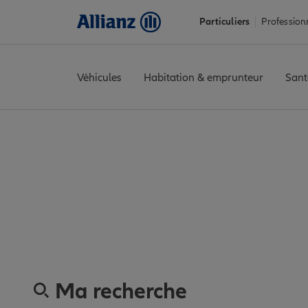
Particuliers
Profession
Véhicules
Habitation & emprunteur
Sant
Accueil
Trouver une agence Allianz
Assurance Hauts-de-Sein
Assurance Hauts-d
Ma recherche