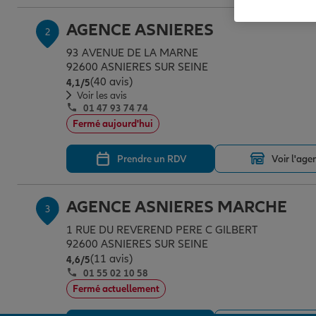
AGENCE ASNIERES
2
93 AVENUE DE LA MARNE
92600 ASNIERES SUR SEINE
(40 avis)
Note de 4.1 sur 5
4,1
/5
Voir les avis
01 47 93 74 74
Fermé aujourd'hui
Prendre un RDV
Voir l'age
AGENCE ASNIERES MARCHE
3
1 RUE DU REVEREND PERE C GILBERT
92600 ASNIERES SUR SEINE
(11 avis)
Note de 4.6 sur 5
4,6
/5
01 55 02 10 58
Fermé actuellement