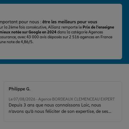
important pour nous :
être les meilleurs pour vous
ur la 2ème fois consécutive, Allianz remporte le
Prix de l’enseigne
 mieux notée sur Google en 2024
dans la catégorie Agences
Assurance, avec 43 000 avis déposés sur 2 516 agences en France
 une note de 4,86/5.
Philippe G.
Note de 5 sur 5
Le 07/08/2026 - Agence BORDEAUX CLEMENCEAU EXPERT
Depuis 3 ans que nous connaissons Loic, nous
n’avons qu’à nous féliciter de son expertise, de ses
conseils et de la clarté de son discours. Il nous a sorti
d’une situation délicate en faisant toujours preuve de