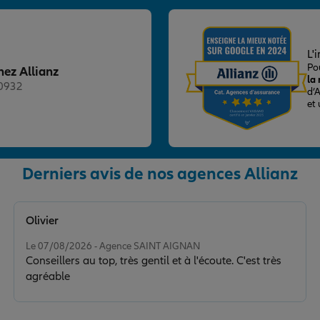
nce
L'
Po
hez Allianz
la
20932
d’
et
nce
Derniers avis de nos agences Allianz
RE
Olivier
Note de 5 sur 5
Le 07/08/2026 - Agence SAINT AIGNAN
Conseillers au top, très gentil et à l'écoute. C'est très
agréable
nce