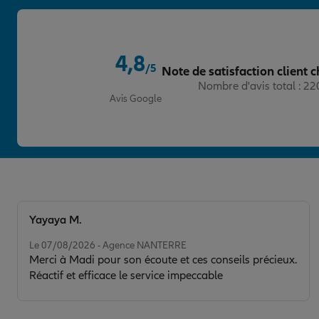
Prendre un RDV
Voir l'age
AGENCE BILLANCOURT
4,8
4
/5
Note de satisfaction client c
63 RUE DE BILLANCOURT
Note de 4.8 sur 5
Nombre d'avis total : 2
92100 BOULOGNE BILLANCOURT
Avis Google
01 83 90 70 00
Fermé aujourd'hui
Prendre un RDV
Voir l'age
AGENCE BOIS-COLOMBES CENT
5
Yayaya M.
11/17 RUE DU GENERAL LECLERC
Note de 5 sur 5
92270 BOIS COLOMBES
Le 07/08/2026 - Agence NANTERRE
01 47 90 21 80
Merci à Madi pour son écoute et ces conseils précieux.
Fermé actuellement
Réactif et efficace le service impeccable
Prendre un RDV
Voir l'age