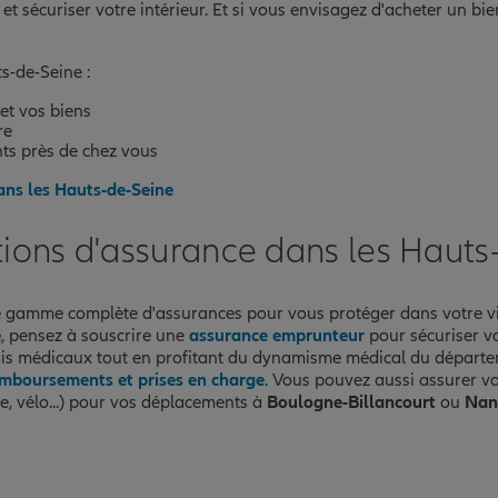
 et sécuriser votre intérieur. Et si vous envisagez d'acheter un b
s-de-Seine :
et vos biens
re
s près de chez vous
nce
ans les Hauts-de-Seine
tions d'assurance dans les Hauts
ne gamme complète d'assurances pour vous protéger dans votre vi
e
, pensez à souscrire une
assurance emprunteur
pour sécuriser v
rais médicaux tout en profitant du dynamisme médical du dépar
emboursements et prises en charge
. Vous pouvez aussi assurer v
e, vélo...) pour vos déplacements à
Boulogne-Billancourt
ou
Nan
nce