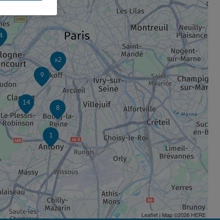
4
x2
9
14
8
1
Leaflet
| Map ©2026
HERE