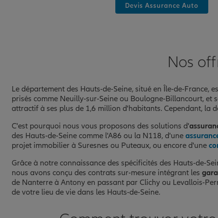
Devis Assurance Auto
Prendre un RDV
Voir l'age
AGENCE BOURG LA REINE
8
Nos off
145 AVENUE DU GENERAL LECLERC
92340 BOURG LA REINE
(115 avis)
Le département des Hauts-de-Seine, situé en Île-de-France, e
Note de 4.9 sur 5
4,9
/5
prisés comme Neuilly-sur-Seine ou Boulogne-Billancourt, et 
Voir les avis
01 84 76 19 66
attractif à ses plus de 1,6 million d'habitants. Cependant, la 
Fermé aujourd'hui
C'est pourquoi nous vous proposons des solutions d'
assuran
des Hauts-de-Seine comme l'A86 ou la N118, d'une
assuranc
Prendre un RDV
Voir l'age
projet immobilier à Suresnes ou Puteaux, ou encore d'une
co
Grâce à notre connaissance des spécificités des Hauts-de-Sei
nous avons conçu des contrats sur-mesure intégrant les
gara
AGENCE CHATILLON
9
de Nanterre à Antony en passant par Clichy ou Levallois-Perre
49 AVENUE DE PARIS
de votre lieu de vie dans les Hauts-de-Seine.
92320 CHATILLON
(27 avis)
Note de 4.8 sur 5
4,8
/5