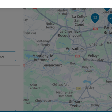
x2
12
x
nce