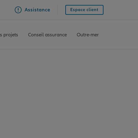
Assistance
Espace client
s projets
Conseil assurance
Outre-mer
 Allianz Hauts-de-