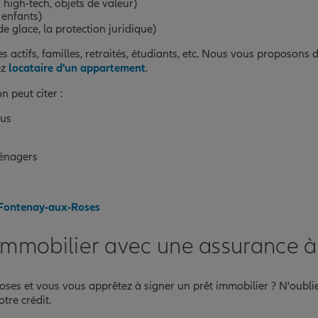
 high-tech, objets de valeur)
 enfants)
de glace, la protection juridique)
nes actifs, familles, retraités, étudiants, etc. Nous vous proposon
ez
locataire d'un appartement
.
on peut citer :
sus
ménagers
à Fontenay-aux-Roses
 immobilier avec une assurance
ses et vous vous apprêtez à signer un prêt immobilier ? N'oubli
tre crédit.