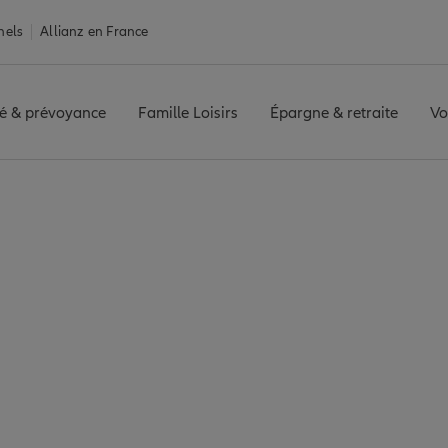
nels
Allianz en France
é & prévoyance
Famille Loisirs
Épargne & retraite
Vo
e
Assurance Fontenay-aux-Roses
nay-aux-Roses : 7 a
mité de Fontenay-aux