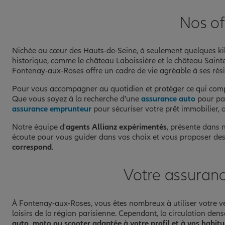
Prendre un RDV
Voir l'age
Nos of
Nichée au cœur des Hauts-de-Seine, à seulement quelques kil
historique, comme le château Laboissière et le château Sainte-
Fontenay-aux-Roses offre un cadre de vie agréable à ses rési
Pour vous accompagner au quotidien et protéger ce qui comp
Que vous soyez à la recherche d'une
assurance auto
pour par
assurance emprunteur
pour sécuriser votre prêt immobilier,
Notre équipe d'
agents Allianz expérimentés
, présente dans
écoute pour vous guider dans vos choix et vous proposer des s
correspond
.
Votre assuran
À Fontenay-aux-Roses, vous êtes nombreux à utiliser votre véh
loisirs de la région parisienne. Cependant, la circulation dens
auto, moto ou scooter adaptée à votre profil et à vos habit