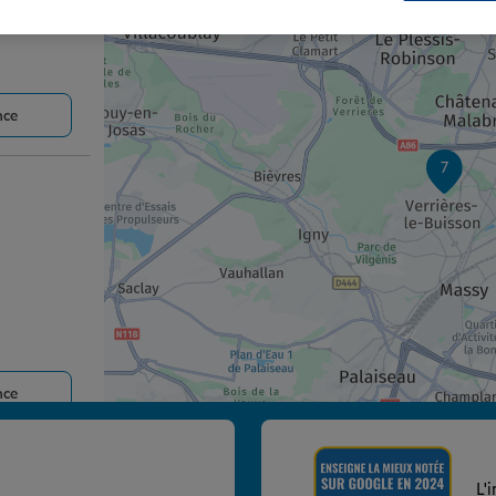
1
nce
7
nce
L'