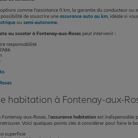
ptions comme l'assistance 0 km, la garantie du conducteur ou e
possibilité de souscrire une
assurance auto au km
, idéale si vo
ectrique
ou
semi-autonome
.
oto ou scooter à Fontenay-aux-Roses
peut intervenir :
tre responsabilité
 l'A86
n
t
to
.
-Roses
e habitation à Fontenay-aux-Ro
à Fontenay-aux-Roses, l'
assurance habitation
est indispensable p
'y retrouver. Voici quelques points clés à considérer pour faire le bo
a superficie