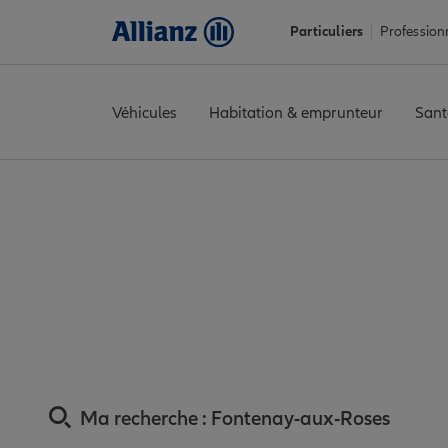
Particuliers
Profession
Véhicules
Habitation & emprunteur
Sant
Accueil
Trouver une agence Allianz
Assurance Hauts-de-Sein
Assurance Fonte
proxi
Ma recherche :
Fontenay-aux-Roses