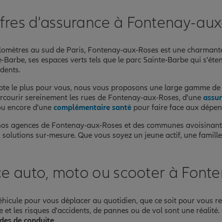
nce
fres d'assurance à Fontenay-au
omètres au sud de Paris, Fontenay-aux-Roses est une charmante 
Barbe, ses espaces verts tels que le parc Sainte-Barbe qui s'étend
dents.
te le plus pour vous, nous vous proposons une large gamme de 
courir sereinement les rues de Fontenay-aux-Roses, d'une
assur
 ou encore d'une
complémentaire santé
pour faire face aux dépen
 nos agences de Fontenay-aux-Roses et des communes avoisinante
olutions sur-mesure. Que vous soyez un jeune actif, une famille,
ce auto, moto ou scooter à Font
icule pour vous déplacer au quotidien, que ce soit pour vous rend
e et les risques d'accidents, de pannes ou de vol sont une réalité.
udes de conduite
.