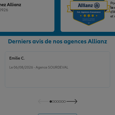
Po
hez Allianz
la
20926
d’
et
Derniers avis de nos agences Allianz
nce
Emilie C.
Note de 5 sur 5
Le 06/08/2026 - Agence SOURDEVAL
nce