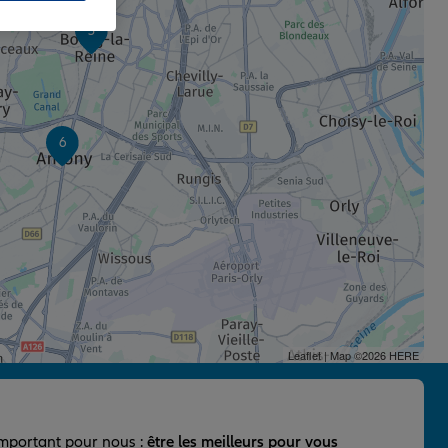
3
6
Leaflet
| Map ©2026
HERE
important pour nous :
être les meilleurs pour vous