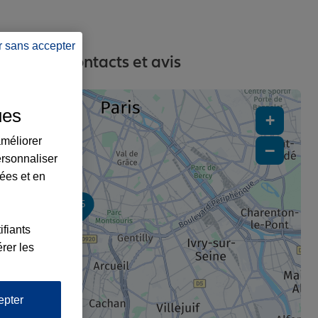
r sans accepter
resses, contacts et avis
ues
+
améliorer
−
ersonnaliser
lées et en
4
5
ifiants
2
rer les
epter