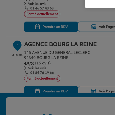
Voir les avis
01 46 57 43 63
Fermé actuellement
Prendre un RDV
Voir l'age
AGENCE BOURG LA REINE
3
145 AVENUE DU GENERAL LECLERC
2.46 km
92340 BOURG LA REINE
(115 avis)
Note de 4.9 sur 5
4,9
/5
Voir les avis
01 84 76 19 66
Fermé actuellement
Prendre un RDV
Voir l'age
AGENCE MALAKOFF
4