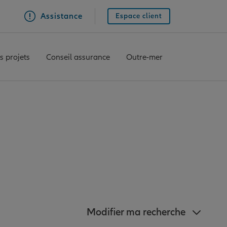
Assistance
Espace client
s projets
Conseil assurance
Outre-mer
gences Allianz à
-Roses
Modifier ma recherche