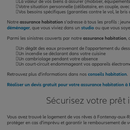
La valeur de vos biens à assurer (mobilier, équipements
Votre situation personnelle (célibataire, en couple, avec
Vos besoins spécifiques (garanties contre le vol, le bris 
Notre
assurance habitation
s'adresse à tous les profils : jeu
déménager
, que vous viviez dans un
studio
ou que vous soy
Parmi les sinistres couverts par notre
assurance habitation
, 
Un dégât des eaux provenant de l'appartement du des
Un incendie se déclarant dans votre cuisine
Un cambriolage pendant votre absence
Un court-circuit endommageant vos appareils électro
Retrouvez plus d'informations dans nos
conseils habitation
.
Réaliser un devis gratuit pour votre assurance habitation 
Sécurisez votre prêt
Vous avez trouvé le logement de vos rêves à Fontenay-aux-Ro
protéger en cas d'imprévu et garantir le remboursement de vo