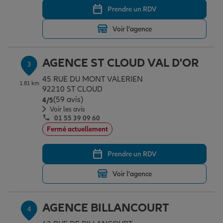
Prendre un RDV
Voir l'agence
Garantie des accidents de la vie
AGENCE ST CLOUD VAL D'OR
3
Assurance scolaire
45 RUE DU MONT VALERIEN
1.81 km
92210 ST CLOUD
(59 avis)
Note de 4 sur 5
4
/5
Protection juridique
Voir les avis
01 55 39 09 60
Fermé actuellement
Retraite
Prendre un RDV
Voir l'agence
Tous nos devis d'assurance
AGENCE BILLANCOURT
4