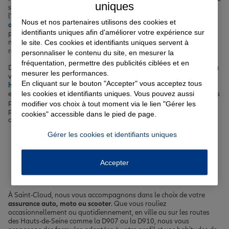
uniques
soin de vous et de votre famille, des assurances vie pour préparer
l'avenir, des assurances scolaires pour protéger vos enfants et des
Nous et nos partenaires utilisons des cookies et
assurances emprunteur
pour sécuriser votre prêt immobilier. Avec
identifiants uniques afin d'améliorer votre expérience sur
près de 30 000 habitants, Saint-Cloud est une ville dynamique où
nous accompagnons des profils variés : jeunes actifs, familles,
le site. Ces cookies et identifiants uniques servent à
retraités...
personnaliser le contenu du site, en mesurer la
fréquentation, permettre des publicités ciblées et en
Découvrez nos différentes offres : une
assurance auto
qui s'adapte à
mesurer les performances.
votre budget et vos habitudes de conduite, une
assurance
En cliquant sur le bouton "Accepter" vous acceptez tous
habitation
pour votre appartement ou votre maison, et bien plus
les cookies et identifiants uniques. Vous pouvez aussi
encore. Nos agents sont à votre disposition pour vous guider et vous
proposer les meilleures garanties au meilleur prix. N'hésitez pas à
modifier vos choix à tout moment via le lien "Gérer les
prendre rendez-vous dans notre agence de Saint-Cloud pour un
cookies" accessible dans le pied de page.
conseil personnalisé.
Gérer les cookies et identifiants uniques
Votre assurance auto, moto
ou scooter à Saint-Cloud
Accepter
À Saint-Cloud, nous vous accompagnons dans le choix de votre
assurance auto, moto ou scooter
. Que vous rouliez
occasionnellement ou quotidiennement, en ville ou sur les routes
des Hauts-de-Seine comme la D907 ou la D910, nous vous