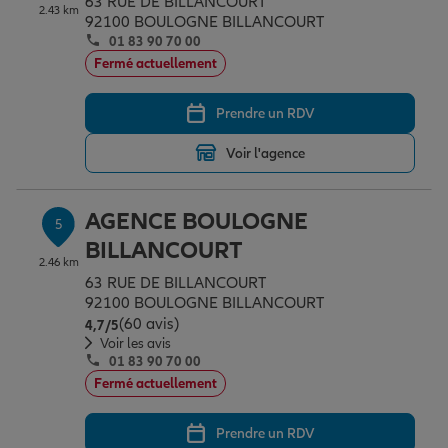
63 RUE DE BILLANCOURT
2.43 km
92100 BOULOGNE BILLANCOURT
01 83 90 70 00
Fermé actuellement
Prendre un RDV
Voir l'agence
AGENCE BOULOGNE
5
BILLANCOURT
2.46 km
63 RUE DE BILLANCOURT
92100 BOULOGNE BILLANCOURT
(60 avis)
Note de 4.7 sur 5
4,7
/5
Voir les avis
01 83 90 70 00
Fermé actuellement
Prendre un RDV