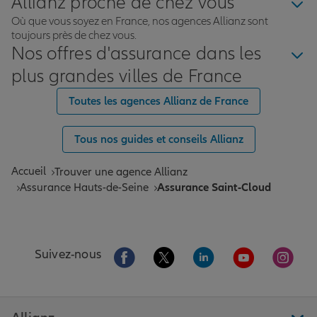
Allianz proche de chez vous
Où que vous soyez en France, nos agences Allianz sont
toujours près de chez vous.
Nos offres d'assurance dans les
plus grandes villes de France
Toutes les agences Allianz de France
Tous nos guides et conseils Allianz
Accueil
Trouver une agence Allianz
Assurance Hauts-de-Seine
Assurance Saint-Cloud
Aller sur la page Facebook de Allianz
Aller sur la page Twitter de All
Aller sur la page Linke
Aller sur la pa
Aller 
Suivez-nous