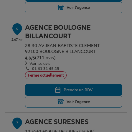
Voir l'agence
AGENCE BOULOGNE
6
BILLANCOURT
2.67 km
28-30 AV JEAN-BAPTISTE CLEMENT
92100 BOULOGNE BILLANCOURT
(211 avis)
Note de 4.8 sur 5
4,8
/5
Voir les avis
01 41 31 45 45
Fermé actuellement
Prendre un RDV
Voir l'agence
AGENCE SURESNES
7
14 ESPLANADE JACQUES CHIRAC