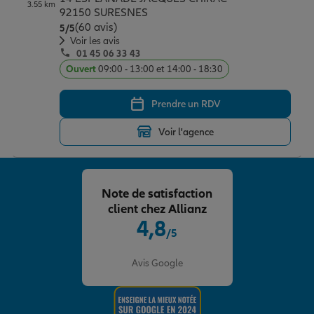
3.55 km
92150 SURESNES
(60 avis)
Note de 5 sur 5
5
/5
Voir les avis
01 45 06 33 43
Ouvert
09:00 - 13:00 et 14:00 - 18:30
Prendre un RDV
Voir l'agence
Note de satisfaction
client chez Allianz
4,8
/5
Note de 4.8 sur 5
Avis Google