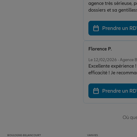
agence très sérieuse, 
dossiers et sa gentilles
Prendre un R
Florence P.
Note de 5 sur 5
Le 12/02/2026 - Agenc
Excellente expérience 
efficacité ! Je recomm
Prendre un R
Où que 
BOULOGNE-BILLANCOURT
VANVES