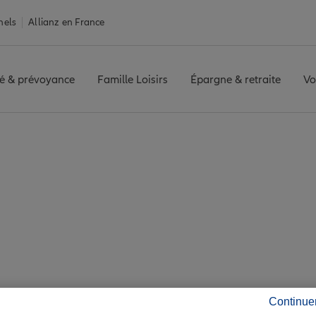
nels
Allianz en France
é & prévoyance
Famille Loisirs
Épargne & retraite
Vo
Billancourt
BOULOGNE BILLANCOURT
Avis agence BOULOGN
is de l'agence BOU
Continue