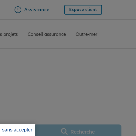
Assistance
Espace client
s projets
Conseil assurance
Outre-mer
E BILLANCOURT
LOGNE BILLANCOURT
r sans accepter
Recherche
Utiliser ma position