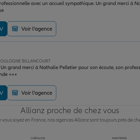
professionnelle avec un accueil sympathique. Un grand merci à Nat
se
DV
Voir l'agence
e BOULOGNE BILLANCOURT
! Un grand merci à Nathalie Pelletier pour son écoute, son profes
ande +++
DV
Voir l'agence
Allianz proche de chez vous
vous soyez en France, nos agences Allianz sont toujours près de ch
CHÂTILLON
NANTERRE