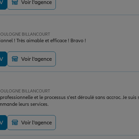
DV
Voir l'agence
e BOULOGNE BILLANCOURT
sionnel ! Très aimable et efficace ! Bravo !
DV
Voir l'agence
e BOULOGNE BILLANCOURT
rofessionnelle et le processus s'est déroulé sans accroc. Je suis s
mmande leurs services.
DV
Voir l'agence