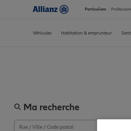
Particuliers
Profession
Véhicules
Habitation & emprunteur
Sant
Accueil
Trouver une agence Allianz
Hauts-de-Seine
Boulogne-
Découvrez les av
Ma recherche