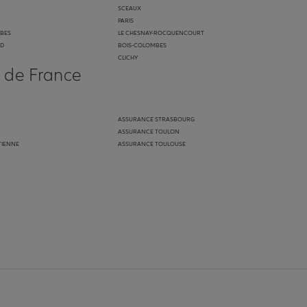
SCEAUX
PARIS
BES
LE CHESNAY-ROCQUENCOURT
UD
BOIS-COLOMBES
CLICHY
s de France
ASSURANCE STRASBOURG
ASSURANCE TOULON
TIENNE
ASSURANCE TOULOUSE
anz
in de Allianz
ge Youtube de Allianz
ur la page Instagram de Allianz