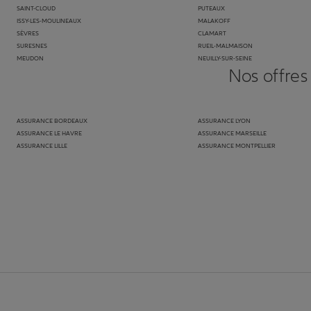
SAINT-CLOUD
PUTEAUX
ISSY-LES-MOULINEAUX
MALAKOFF
SÈVRES
CLAMART
SURESNES
RUEIL-MALMAISON
MEUDON
NEUILLY-SUR-SEINE
Nos offres
ASSURANCE BORDEAUX
ASSURANCE LYON
ASSURANCE LE HAVRE
ASSURANCE MARSEILLE
ASSURANCE LILLE
ASSURANCE MONTPELLIER