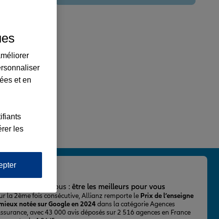
ues
améliorer
ersonnaliser
lées et en
ifiants
rer les
epter
important pour nous :
être les meilleurs pour vous
ur la 2ème fois consécutive, Allianz remporte le
Prix de l’enseigne
 mieux notée sur Google en 2024
dans la catégorie Agences
Assurance, avec 43 000 avis déposés sur 2 516 agences en France