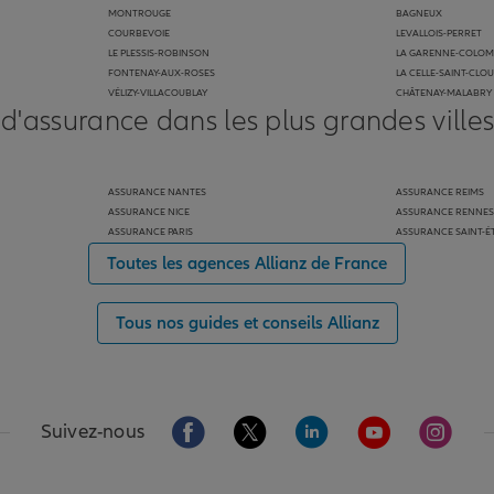
MONTROUGE
BAGNEUX
COURBEVOIE
LEVALLOIS-PERRET
LE PLESSIS-ROBINSON
LA GARENNE-COLOM
FONTENAY-AUX-ROSES
LA CELLE-SAINT-CLO
VÉLIZY-VILLACOUBLAY
CHÂTENAY-MALABRY
 d'assurance dans les plus grandes ville
ASSURANCE NANTES
ASSURANCE REIMS
ASSURANCE NICE
ASSURANCE RENNES
ASSURANCE PARIS
ASSURANCE SAINT-É
Toutes les agences Allianz de France
Tous nos guides et conseils Allianz
Aller sur la page Facebook de Allianz
Aller sur la page Twitter de Alli
Aller sur la page Linked
Aller sur la pa
Aller s
Suivez-nous