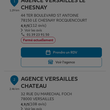
AGENCE VERSAILLES LE
1
Épargne & retraite
Assurance emprunteur
Prévoyance et dépendance
Protection de la famille
CHESNAY
1.29 km
44 TER BOULEVARD ST ANTOINE
78150 LE CHESNAY ROCQUENCOURT
Vos projets
Assurance animal de compagnie
Protection juridique
Plan épargne retraite
(112 avis)
Note de 4.9 sur 5
4,9
/5
Voir les avis
01 39 23 91 50
Conseil assurance
Assurance vie
Partir en vacances
Fermé actuellement
Prendre un RDV
Outre-mer
Placements financiers
Déménager
Voir l'agence
Professionnels
Investissements immobiliers
Changer de voiture
Assurance auto
AGENCE VERSAILLES
2
CHATEAU
2.46 km
Allianz en France
Transmission
Départ à la retraite
Assurance habitation
32 RUE DU MARECHAL FOCH
78000 VERSAILLES
(108 avis)
Note de 4.9 sur 5
4,9
/5
Préparer l’avenir
Le Pack Famille
Voir les avis