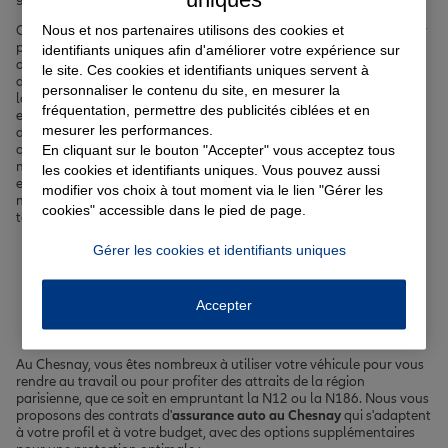
Nous et nos partenaires utilisons des cookies et
Chez nous, vous trouverez l'
assurance auto
au Chesnay
idéale pour
protéger votre véhicule, qu'il s'agisse d'une voiture, d'une moto ou
identifiants uniques afin d'améliorer votre expérience sur
d'un scooter. Nous vous proposons également des contrats
le site. Ces cookies et identifiants uniques servent à
d'
assurance habitation
au Chesnay
, que vous soyez propriétaire ou
personnaliser le contenu du site, en mesurer la
locataire d'un appartement ou d'une maison. Parce que votre santé
fréquentation, permettre des publicités ciblées et en
et celle de vos proches est primordiale, nous disposons de formules
mesurer les performances.
de
complémentaire santé
au Chesnay
pour vous accompagner au
En cliquant sur le bouton "Accepter" vous acceptez tous
quotidien. Si vous envisagez de concrétiser un projet immobilier,
notre
assurance emprunteur
vous permettra de sécuriser votre prêt
les cookies et identifiants uniques. Vous pouvez aussi
en toute tranquillité. Enfin, pour assurer l'avenir de vos enfants,
modifier vos choix à tout moment via le lien "Gérer les
notre
assurance scolaire au Chesnay
offre une protection complète
cookies" accessible dans le pied de page.
tout au long de l'année.
Gérer les cookies et identifiants uniques
Votre assurance auto, moto
ou scooter au Chesnay
Accepter
Au Chesnay, vous êtes nombreux à utiliser votre véhicule pour vous
rendre au travail ou pour profiter des attraits de la région
parisienne, que ce soit en empruntant la N12 ou la N186. Nous vous
proposons des contrats d'
assurance auto au Chesnay
qui s'adaptent
à votre profil et à votre budget, avec des options supplémentaires