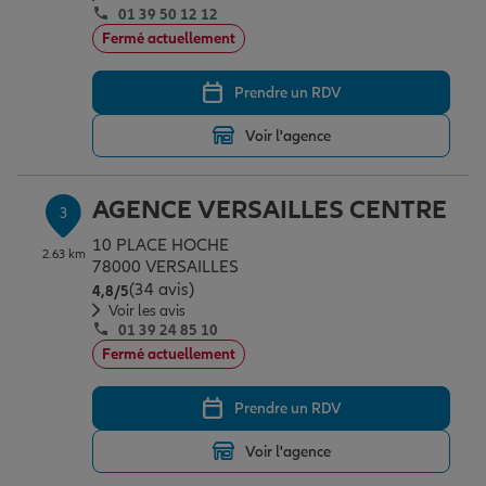
01 39 50 12 12
Fermé actuellement
Garantie des accidents de la vie
Prendre un RDV
Voir l'agence
Assurance scolaire
AGENCE VERSAILLES CENTRE
3
Protection juridique
10 PLACE HOCHE
2.63 km
78000 VERSAILLES
(34 avis)
Note de 4.8 sur 5
4,8
/5
Retraite
Voir les avis
01 39 24 85 10
Fermé actuellement
Tous nos devis d'assurance
Prendre un RDV
Voir l'agence