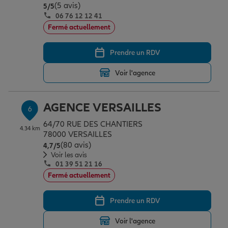
(5 avis)
Note de 5 sur 5
5
/5
06 76 12 12 41
Fermé actuellement
Prendre un RDV
Voir l'agence
AGENCE VERSAILLES
6
64/70 RUE DES CHANTIERS
4.34 km
78000 VERSAILLES
(80 avis)
Note de 4.7 sur 5
4,7
/5
Voir les avis
01 39 51 21 16
Fermé actuellement
Prendre un RDV
Voir l'agence