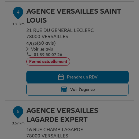
AGENCE VERSAILLES SAINT
4
LOUIS
3.31 km
21 RUE DU GENERAL LECLERC
78000 VERSAILLES
(60 avis)
Note de 4.9 sur 5
4,9
/5
Voir les avis
01 39 50 07 26
Fermé actuellement
Prendre un RDV
Voir l'agence
AGENCE VERSAILLES
5
LAGARDE EXPERT
3.57 km
16 RUE CHAMP LAGARDE
78000 VERSAILLES