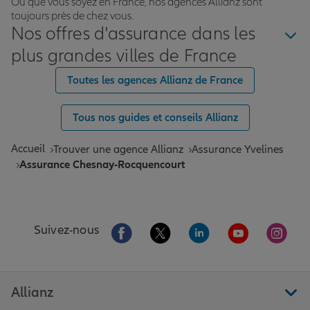
Où que vous soyez en France, nos agences Allianz sont
toujours près de chez vous.
Nos offres d'assurance dans les
plus grandes villes de France
Toutes les agences Allianz de France
Tous nos guides et conseils Allianz
Accueil
Trouver une agence Allianz
Assurance Yvelines
Assurance Chesnay-Rocquencourt
Aller sur la page Facebook de Allianz
Aller sur la page Twitter de All
Aller sur la page Linke
Aller sur la pa
Aller 
Suivez-nous
Allianz