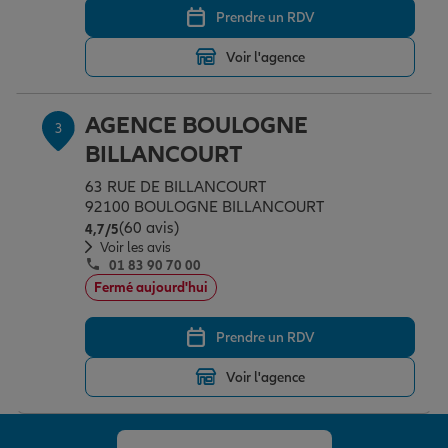
Prendre un RDV
Voir l'agence
Garantie des accidents de la vie
AGENCE BOULOGNE
3
Assurance scolaire
BILLANCOURT
63 RUE DE BILLANCOURT
92100 BOULOGNE BILLANCOURT
Protection juridique
(60 avis)
Note de 4.7 sur 5
4,7
/5
Voir les avis
01 83 90 70 00
Retraite
Fermé aujourd'hui
Prendre un RDV
Tous nos devis d'assurance
Voir l'agence