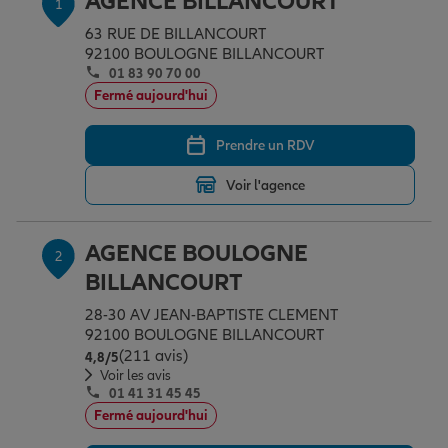
AGENCE BILLANCOURT
1
Épargne & retraite
Assurance emprunteur
Prévoyance et dépendance
Protection de la famille
63 RUE DE BILLANCOURT
92100 BOULOGNE BILLANCOURT
01 83 90 70 00
Vos projets
Assurance animal de compagnie
Protection juridique
Plan épargne retraite
Fermé aujourd'hui
Prendre un RDV
Conseil assurance
Assurance vie
Partir en vacances
Voir l'agence
Outre-mer
Placements financiers
Déménager
AGENCE BOULOGNE
2
BILLANCOURT
Professionnels
Investissements immobiliers
Changer de voiture
Assurance auto
28-30 AV JEAN-BAPTISTE CLEMENT
92100 BOULOGNE BILLANCOURT
(211 avis)
Note de 4.8 sur 5
4,8
/5
Allianz en France
Transmission
Départ à la retraite
Assurance habitation
Voir les avis
01 41 31 45 45
Fermé aujourd'hui
Préparer l’avenir
Le Pack Famille