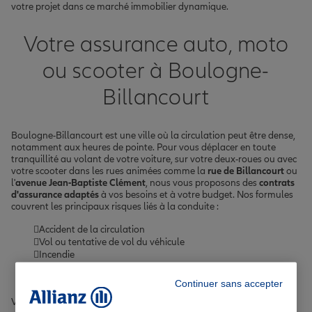
votre projet dans ce marché immobilier dynamique.
Votre assurance auto, moto
ou scooter à Boulogne-
Billancourt
Boulogne-Billancourt est une ville où la circulation peut être dense,
notamment aux heures de pointe. Pour vous déplacer en toute
tranquillité au volant de votre voiture, sur votre deux-roues ou avec
votre scooter dans les rues animées comme la
rue de Billancourt
ou
l'
avenue Jean-Baptiste Clément
, nous vous proposons des
contrats
d'assurance adaptés
à vos besoins et à votre budget. Nos formules
couvrent les principaux risques liés à la conduite :
Accident de la circulation
Vol ou tentative de vol du véhicule
Incendie
Bris de glace
Catastrophes naturelles
Continuer sans accepter
Vous pouvez également personnaliser votre contrat avec des