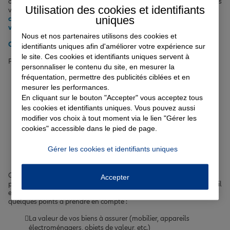
options comme l'assistance 0 km ou la garantie du conducteur. Nous
Utilisation des cookies et identifiants
vous proposons aussi des solutions spécifiques si vous êtes un
uniques
conducteur malussé
, si vous
roulez peu
ou si vous possédez une
voiture électrique
ou
semi-autonome
.
Nous et nos partenaires utilisons des cookies et
Obtenir un tarif pour votre assurance auto à Boulogne-Billancourt
identifiants uniques afin d'améliorer votre expérience sur
le site. Ces cookies et identifiants uniques servent à
Pour en savoir plus, n'hésitez pas à consulter nos
conseils auto
.
personnaliser le contenu du site, en mesurer la
fréquentation, permettre des publicités ciblées et en
Comment choisir l'assurance
mesurer les performances.
En cliquant sur le bouton "Accepter" vous acceptez tous
habitation à Boulogne-
les cookies et identifiants uniques. Vous pouvez aussi
modifier vos choix à tout moment via le lien "Gérer les
Billancourt adaptée à vos
cookies" accessible dans le pied de page.
besoins ?
Gérer les cookies et identifiants uniques
Que vous soyez locataire d'un studio étudiant près de l'ESSCA ou
Accepter
propriétaire d'un appartement familial dans le quartier du Trapèze, il
est essentiel de bien choisir votre
assurance habitation
. Voici
quelques points à prendre en compte :
La valeur de vos biens à assurer (mobilier, appareils
électroménagers, objets de valeur, etc.)