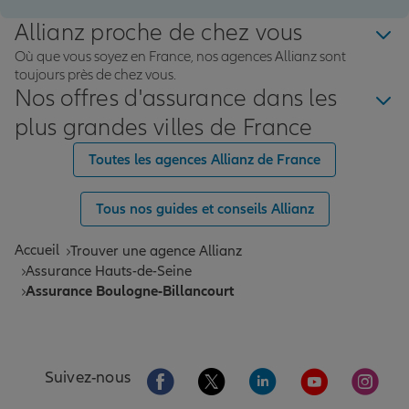
Allianz proche de chez vous
Où que vous soyez en France, nos agences Allianz sont
toujours près de chez vous.
Nos offres d'assurance dans les
plus grandes villes de France
Toutes les agences Allianz de France
Tous nos guides et conseils Allianz
Accueil
Trouver une agence Allianz
Assurance Hauts-de-Seine
Assurance Boulogne-Billancourt
Aller sur la page Facebook de Allianz
Aller sur la page Twitter de All
Aller sur la page Linke
Aller sur la pa
Aller 
Suivez-nous