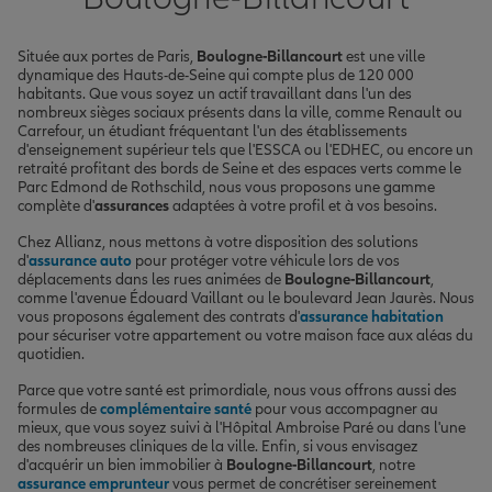
Située aux portes de Paris,
Boulogne-Billancourt
est une ville
dynamique des Hauts-de-Seine qui compte plus de 120 000
habitants. Que vous soyez un actif travaillant dans l'un des
nombreux sièges sociaux présents dans la ville, comme Renault ou
Carrefour, un étudiant fréquentant l'un des établissements
d'enseignement supérieur tels que l'ESSCA ou l'EDHEC, ou encore un
retraité profitant des bords de Seine et des espaces verts comme le
Parc Edmond de Rothschild, nous vous proposons une gamme
complète d'
assurances
adaptées à votre profil et à vos besoins.
Chez Allianz, nous mettons à votre disposition des solutions
d'
assurance auto
pour protéger votre véhicule lors de vos
déplacements dans les rues animées de
Boulogne-Billancourt
,
comme l'avenue Édouard Vaillant ou le boulevard Jean Jaurès. Nous
vous proposons également des contrats d'
assurance habitation
pour sécuriser votre appartement ou votre maison face aux aléas du
quotidien.
Parce que votre santé est primordiale, nous vous offrons aussi des
formules de
complémentaire santé
pour vous accompagner au
mieux, que vous soyez suivi à l'Hôpital Ambroise Paré ou dans l'une
des nombreuses cliniques de la ville. Enfin, si vous envisagez
d'acquérir un bien immobilier à
Boulogne-Billancourt
, notre
assurance emprunteur
vous permet de concrétiser sereinement