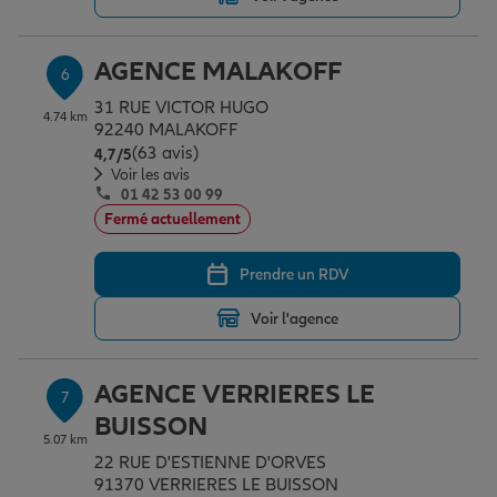
AGENCE MALAKOFF
6
31 RUE VICTOR HUGO
4.74 km
92240 MALAKOFF
(63 avis)
Note de 4.7 sur 5
4,7
/5
Voir les avis
01 42 53 00 99
Fermé actuellement
Prendre un RDV
Voir l'agence
AGENCE VERRIERES LE
7
BUISSON
5.07 km
22 RUE D'ESTIENNE D'ORVES
91370 VERRIERES LE BUISSON