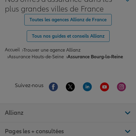
plus grandes villes de France
Toutes les agences Allianz de France
Tous nos guides et conseils Allianz
Accueil
Trouver une agence Allianz
Assurance Hauts-de-Seine
Assurance Bourg-la-Reine
Aller sur la page Facebook de Allianz
Aller sur la page Twitter de All
Aller sur la page Linke
Aller sur la pa
Aller 
Suivez-nous
Allianz
Pages les + consultées