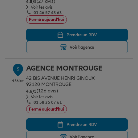
(27 avis)
Note de 4.8 sur 5
4,8
/5
Voir les avis
01 46 57 43 63
Fermé aujourd'hui
Prendre un RDV
Voir l'agence
AGENCE MONTROUGE
5
42 BIS AVENUE HENRI GINOUX
4.36 km
92120 MONTROUGE
(126 avis)
Note de 4.6 sur 5
4,6
/5
Voir les avis
01 58 35 07 61
Fermé aujourd'hui
Prendre un RDV
Voir l'agence