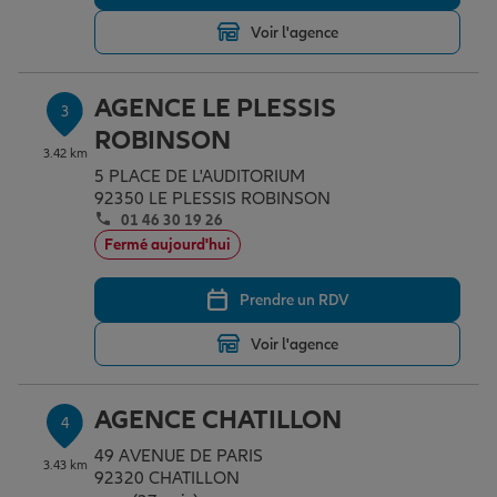
Voir l'agence
Garantie des accidents de la vie
AGENCE LE PLESSIS
3
ROBINSON
Assurance scolaire
3.42 km
5 PLACE DE L'AUDITORIUM
92350 LE PLESSIS ROBINSON
01 46 30 19 26
Protection juridique
Fermé aujourd'hui
Prendre un RDV
Retraite
Voir l'agence
Tous nos devis d'assurance
AGENCE CHATILLON
4
49 AVENUE DE PARIS
3.43 km
92320 CHATILLON