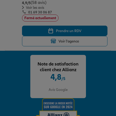
(58 avis)
Note de 4.9 sur 5
4,9
/5
Voir les avis
01 69 30 06 87
Fermé actuellement
Prendre un RDV
Voir l'agence
Note de satisfaction
client chez Allianz
4,8
/5
Note de 4.8 sur 5
Avis Google