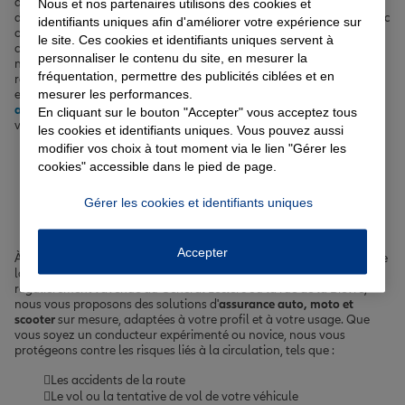
d'
assurance auto
pour protéger votre véhicule lors de vos
Nous et nos partenaires utilisons des cookies et
déplacements quotidiens, que ce soit sur l'avenue du Général Leclerc
identifiants uniques afin d'améliorer votre expérience sur
ou la rue de la Bièvre. Notre
assurance habitation
vous offre une
le site. Ces cookies et identifiants uniques servent à
couverture optimale pour votre logement et vos biens, tandis que
personnaliser le contenu du site, en mesurer la
notre
complémentaire santé
vous permet de bénéficier de
fréquentation, permettre des publicités ciblées et en
remboursements avantageux pour vos frais médicaux. Si vous
mesurer les performances.
envisagez d'acquérir un bien immobilier à Bourg-la-Reine, notre
assurance emprunteur
vous accompagne dans la réalisation de
En cliquant sur le bouton "Accepter" vous acceptez tous
votre projet en sécurisant votre prêt.
les cookies et identifiants uniques. Vous pouvez aussi
modifier vos choix à tout moment via le lien "Gérer les
Votre assurance auto, moto
cookies" accessible dans le pied de page.
ou scooter à Bourg-la-Reine
Gérer les cookies et identifiants uniques
Accepter
À Bourg-la-Reine, ville paisible des Hauts-de-Seine, nous savons que
la mobilité est essentielle pour vous. Que vous empruntiez
régulièrement l'avenue du Général Leclerc ou la rue de la Bièvre,
nous vous proposons des solutions d'
assurance auto, moto et
scooter
sur mesure, adaptées à votre profil et à votre usage. Que
vous soyez un conducteur expérimenté ou novice, nous vous
protégeons contre les risques liés à la circulation, tels que :
Les accidents de la route
Le vol ou la tentative de vol de votre véhicule