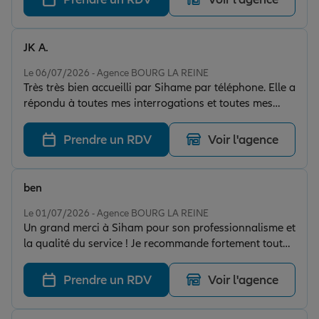
JK A.
Note de 5 sur 5
Le 06/07/2026 - Agence BOURG LA REINE
Très très bien accueilli par Sihame par téléphone. Elle a
répondu à toutes mes interrogations et toutes mes
attentes. Très patiente, souriante meme à travers le
téléphone. Un vrai plaisir d'avoir de tels interlocuteurs
Prendre un RDV
Voir l'agence
ce qui est rare de nos jours. 5 étoiles mérités.
ben
Note de 5 sur 5
Le 01/07/2026 - Agence BOURG LA REINE
Un grand merci à Siham pour son professionnalisme et
la qualité du service ! Je recommande fortement tout
était parfait !
Prendre un RDV
Voir l'agence