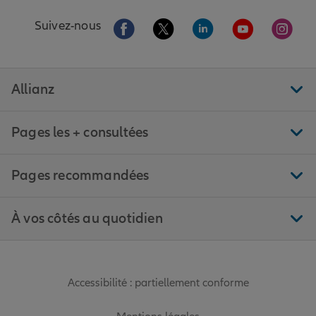
Aller sur la page Facebook de Allianz
Aller sur la page Twitter de All
Aller sur la page Linke
Aller sur la pa
Aller 
Suivez-nous
Allianz
Pages les + consultées
Pages recommandées
À vos côtés au quotidien
Accessibilité : partiellement conforme