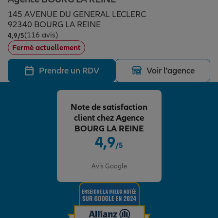
Épargne & retraite
Assurance emprunteur
Prévoyance et dépendance
Protection de la famille
145 AVENUE DU GENERAL LECLERC
92340 BOURG LA REINE
(116 avis)
Note de 4.9 sur 5
4,9
/5
Vos projets
Assurance animal de compagnie
Protection juridique
Plan épargne retraite
Fermé actuellement
Prendre un RDV
Voir l'agence
Conseil assurance
Assurance vie
Partir en vacances
Note de satisfaction
Outre-mer
Placements financiers
Déménager
client chez Agence
BOURG LA REINE
4,9
/5
Professionnels
Investissements immobiliers
Changer de voiture
Assurance auto
Note de 4.9 sur 5
Avis Google
Allianz en France
Transmission
Départ à la retraite
Assurance habitation
Préparer l’avenir
Le Pack Famille