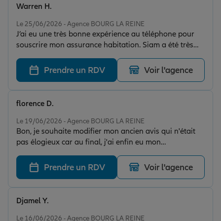
Warren H.
Note de 5 sur 5
Le 25/06/2026 - Agence BOURG LA REINE
J’ai eu une très bonne expérience au téléphone pour
souscrire mon assurance habitation. Siam a été très
professionnelle,à l’écoute et m’a bien accompagnée
dans toutes les démarches. Je recommande vivement
Prendre un RDV
Voir l'agence
cette assurance et je remercie Siam pour son aide et
son efficacité.
florence D.
Note de 4 sur 5
Le 19/06/2026 - Agence BOURG LA REINE
Bon, je souhaite modifier mon ancien avis qui n'était
pas élogieux car au final, j'ai enfin eu mon
remboursement, c'est dommage que Siam tres sympa
au demeurant ait changé de comportement en route.
Prendre un RDV
Voir l'agence
Allianz reste une bonne boîte.
Djamel Y.
Note de 5 sur 5
Le 16/06/2026 - Agence BOURG LA REINE