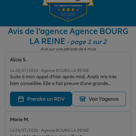
Garantie des accidents de la vie
Avis de l'agence Agence BOURG
LA REINE
- page 1 sur 2
Assurance scolaire
Avis sur une période de 6 mois
Alicia S.
Protection juridique
Note de 5 sur 5
Le 28/07/2026 - Agence BOURG LA REINE
Suite à mon appel d’hier après-midi, Anaïs m’a très
bien conseillée. Elle a fait preuve d’une grande
Retraite
amabilité, a pris le temps de répondre à toutes mes
questions et de m’accompagner avec
Prendre un RDV
Voir l'agence
professionnalisme. Je recommande vivement ses
Tous nos devis d'assurance
services. Merci encore pour votre accueil et votre
efficacité !
Marie M.
Note de 5 sur 5
Le 24/07/2026 - Agence BOURG LA REINE