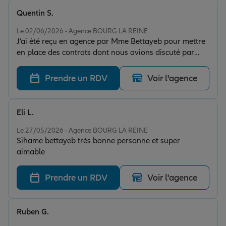
Quentin S.
Note de 5 sur 5
Le 02/06/2026 - Agence BOURG LA REINE
J’ai été reçu en agence par Mme Bettayeb pour mettre
en place des contrats dont nous avions discuté par
mail en amont. Elle a pris le temps pour répondre à
mes interrogations afin que tout soit parfaitement
Prendre un RDV
Voir l'agence
clair. Super !
Eli L.
Note de 5 sur 5
Le 27/05/2026 - Agence BOURG LA REINE
Sihame bettayeb très bonne personne et super
aimable
Prendre un RDV
Voir l'agence
Ruben G.
Note de 5 sur 5