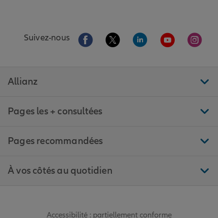
Aller sur la page Facebook de Allianz
Aller sur la page Twitter de All
Aller sur la page Linke
Aller sur la pa
Aller 
Suivez-nous
Allianz
Pages les + consultées
Pages recommandées
À vos côtés au quotidien
Accessibilité : partiellement conforme