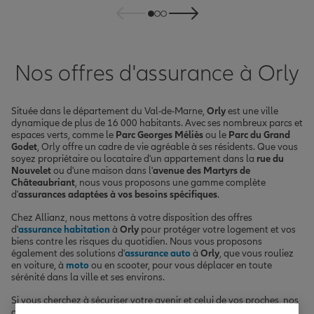
Nos offres d'assurance à Orly
Située dans le département du Val-de-Marne,
Orly
est une ville
dynamique de plus de 16 000 habitants. Avec ses nombreux parcs et
espaces verts, comme le
Parc Georges Méliès
ou le
Parc du Grand
Godet
, Orly offre un cadre de vie agréable à ses résidents. Que vous
soyez propriétaire ou locataire d'un appartement dans la
rue du
Nouvelet
ou d'une maison dans l'
avenue des Martyrs de
Châteaubriant
, nous vous proposons une gamme complète
d'
assurances adaptées à vos besoins spécifiques
.
Chez Allianz, nous mettons à votre disposition des offres
d'
assurance habitation
à
Orly
pour protéger votre logement et vos
biens contre les risques du quotidien. Nous vous proposons
également des solutions d'
assurance auto
à
Orly
, que vous rouliez
en voiture, à
moto
ou en scooter, pour vous déplacer en toute
sérénité dans la ville et ses environs.
Si vous cherchez à sécuriser votre avenir et celui de vos proches, nos
offres d'
assurance santé
et d'assurance vie à
Orly
vous apporteront