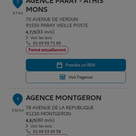
AGENCE PARAY - ATHIS
3
MONS
4.7 km
70 AVENUE DE VERDUN
Garantie des accidents de la vie
91550 PARAY VIEILLE POSTE
(83 avis)
Note de 4.7 sur 5
4,7
/5
Voir les avis
Assurance scolaire
01 69 05 71 00
Fermé actuellement
Protection juridique
Prendre un RDV
Voir l'agence
Retraite
AGENCE MONTGERON
4
78 AVENUE DE LA REPUBLIQUE
Tous nos devis d'assurance
5.52 km
91230 MONTGERON
(80 avis)
Note de 4.8 sur 5
4,8
/5
Voir les avis
01 69 03 69 58