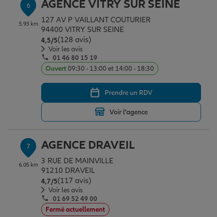
AGENCE VITRY SUR SEINE
6
127 AV P VAILLANT COUTURIER
5.93 km
94400 VITRY SUR SEINE
(128 avis)
Note de 4.5 sur 5
4,5
/5
Voir les avis
01 46 80 15 19
Ouvert
09:30 - 13:00 et 14:00 - 18:30
Prendre un RDV
Voir l'agence
AGENCE DRAVEIL
7
3 RUE DE MAINVILLE
6.05 km
91210 DRAVEIL
(117 avis)
Note de 4.7 sur 5
4,7
/5
Voir les avis
01 69 52 49 00
Fermé actuellement