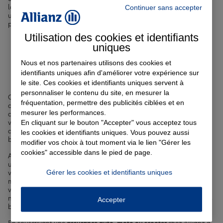
la tranquillité d'esprit nécessaire. Enfin, si vous envisagez d'acquérir
Continuer sans accepter
un bien immobilier, notre
assurance emprunteur
à
Orly
vous
permettra de concrétiser votre projet en toute sérénité.
Utilisation des cookies et identifiants
uniques
Votre assurance auto, moto
Nous et nos partenaires utilisons des cookies et
ou scooter à Orly
identifiants uniques afin d'améliorer votre expérience sur
le site. Ces cookies et identifiants uniques servent à
personnaliser le contenu du site, en mesurer la
Orly est une ville où la mobilité est un enjeu important. Que vous
fréquentation, permettre des publicités ciblées et en
circuliez en voiture, à moto ou en scooter, vous êtes exposé à
mesurer les performances.
certains risques sur la route, comme les accidents, les pannes ou les
En cliquant sur le bouton "Accepter" vous acceptez tous
vols. Pour vous protéger contre ces aléas, nous vous proposons des
contrats d'
assurance auto à Orly
adaptés à votre profil et à votre
les cookies et identifiants uniques. Vous pouvez aussi
budget.
modifier vos choix à tout moment via le lien "Gérer les
cookies" accessible dans le pied de page.
Avec nos offres d'
assurance auto au kilomètre
, vous payez
uniquement pour les kilomètres que vous parcourez réellement. Si
Gérer les cookies et identifiants uniques
vous avez été résilié par votre précédent assureur ou si vous êtes
malussé, nous avons également des
solutions sur mesure
pour
vous. Enfin, si vous roulez en
voiture électrique
ou
semi-autonome
,
nous vous proposons des garanties spécifiques pour répondre à vos
Accepter
besoins.