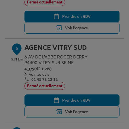
Fermé actuellement
Prendre un RDV
Voir l'agence
AGENCE VITRY SUD
5
6 AV DE L'ABBE ROGER DERRY
5.71 km
94400 VITRY SUR SEINE
(42 avis)
Note de 4.3 sur 5
4,3
/5
Voir les avis
01 45 73 12 12
Fermé actuellement
Prendre un RDV
Voir l'agence