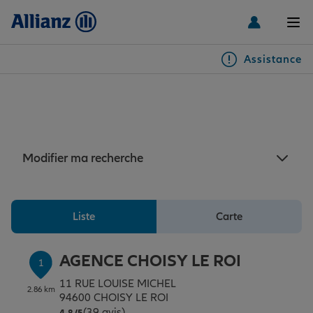
Men
Assistance
Particuliers
Assurance Orly : 7 agences
Allianz à proximité de Orly
Véhicules
Modifier ma recherche
Habitation & emprunteur
Auto
Liste
Carte
Santé & prévoyance
2 roues
Habitation
AGENCE CHOISY LE ROI
1
Famille Loisirs
Autres véhicules
Équipements habitation
Santé
11 RUE LOUISE MICHEL
2.86 km
94600 CHOISY LE ROI
(39 avis)
Note de 4.8 sur 5