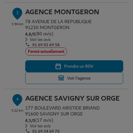
AGENCE MONTGERON
3
Garantie des accidents de la vie
78 AVENUE DE LA REPUBLIQUE
3.94 km
91230 MONTGERON
(80 avis)
Note de 4.8 sur 5
4,8
/5
Voir les avis
Assurance scolaire
01 69 03 69 58
Fermé actuellement
Protection juridique
Prendre un RDV
Voir l'agence
Retraite
AGENCE SAVIGNY SUR ORGE
4
Tous nos devis d'assurance
177 BOULEVARD ARISTIDE BRIAND
5.22 km
91600 SAVIGNY SUR ORGE
(17 avis)
Note de 4.3 sur 5
4,3
/5
Voir les avis
01 69 34 69 70