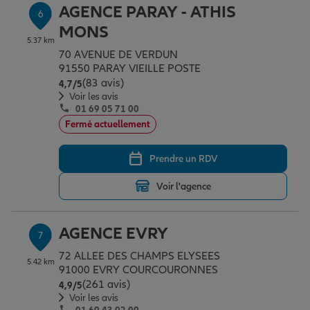
AGENCE PARAY - ATHIS
6
MONS
5.37 km
70 AVENUE DE VERDUN
91550 PARAY VIEILLE POSTE
(83 avis)
Note de 4.7 sur 5
4,7
/5
Voir les avis
01 69 05 71 00
Fermé actuellement
Prendre un RDV
Voir l'agence
AGENCE EVRY
7
72 ALLEE DES CHAMPS ELYSEES
5.42 km
91000 EVRY COURCOURONNES
(261 avis)
Note de 4.9 sur 5
4,9
/5
Voir les avis