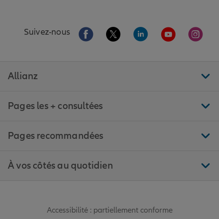
Aller sur la page Facebook de Allianz
Aller sur la page Twitter de All
Aller sur la page Linke
Aller sur la pa
Aller 
Suivez-nous
Allianz
Pages les + consultées
Pages recommandées
À vos côtés au quotidien
Accessibilité : partiellement conforme