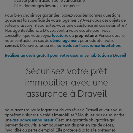
Le vol par effraction ou le vandalisme
Les dommages liés aux intempéries
Pour bien choisir vos garanties, posez-vous les bonnes questions :
quelle est la superficie de votre logement ? Avez-vous des objets de
valeur à assurer ? Souhaitez-vous une assistance en cas de sinistre ?
Nos agents Allianz à Draveil sont à votre écoute pour vous
conseiller, que vous soyez
locataire
ou
propriétaire
. Pensez aussi à
nous contacter en cas de
déménagement
pour adapter votre
contrat
. Découvrez aussi nos
conseils sur l'assurance habitation
.
Réaliser un devis gratuit pour votre assurance habitation à Draveil
Sécurisez votre prêt
immobilier avec une
assurance à Draveil
Vous avez trouvé le logement de vos rêves à Draveil et vous vous
apprêtez à signer un
crédit immobilier
? N'oubliez pas de souscrire
une
assurance emprunteur
. C'est une garantie obligatoire qui
permet de couvrir le remboursement du prêt en cas de décès,
invalidité ou perte d'emploi. Elle protège à la fois le prêteur et