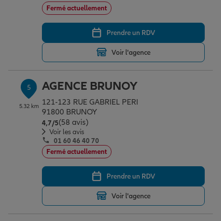
Fermé actuellement
Prendre un RDV
Voir l'agence
AGENCE BRUNOY
5
121-123 RUE GABRIEL PERI
5.32 km
91800 BRUNOY
(58 avis)
Note de 4.7 sur 5
4,7
/5
Voir les avis
01 60 46 40 70
Fermé actuellement
Prendre un RDV
Voir l'agence