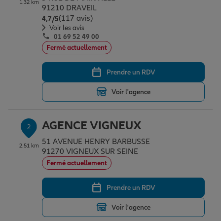
1.32 km
Épargne & retraite
Assurance emprunteur
Prévoyance et dépendance
Protection de la famille
91210 DRAVEIL
(117 avis)
Note de 4.7 sur 5
4,7
/5
Voir les avis
01 69 52 49 00
Vos projets
Assurance animal de compagnie
Protection juridique
Plan épargne retraite
Fermé actuellement
Prendre un RDV
Conseil assurance
Assurance vie
Partir en vacances
Voir l'agence
Outre-mer
Placements financiers
Déménager
AGENCE VIGNEUX
2
51 AVENUE HENRY BARBUSSE
2.51 km
Professionnels
Investissements immobiliers
Changer de voiture
Assurance auto
91270 VIGNEUX SUR SEINE
Fermé actuellement
Allianz en France
Transmission
Départ à la retraite
Assurance habitation
Prendre un RDV
Voir l'agence
Préparer l’avenir
Le Pack Famille