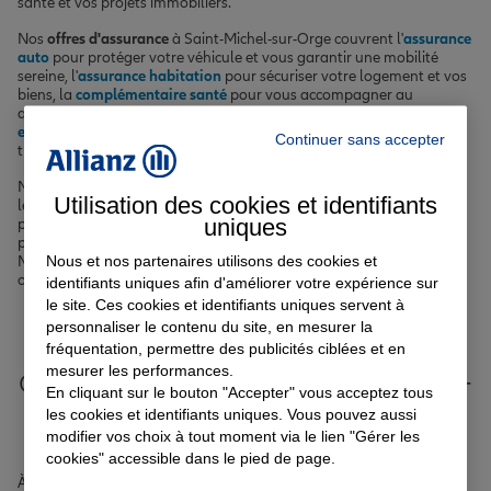
santé et vos projets immobiliers.
Nos
offres d'assurance
à Saint-Michel-sur-Orge couvrent l'
assurance
auto
pour protéger votre véhicule et vous garantir une mobilité
sereine, l'
assurance habitation
pour sécuriser votre logement et vos
biens, la
complémentaire santé
pour vous accompagner au
quotidien et préserver votre capital santé, ainsi que l'
assurance
emprunteur
pour concrétiser vos projets immobiliers en toute
Continuer sans accepter
tranquillité.
Nos agents expérimentés sont à votre écoute pour vous guider vers
Utilisation des cookies et identifiants
les garanties les plus pertinentes en fonction de votre situation
uniques
personnelle et de votre budget. Faites confiance à notre expertise
pour vous protéger efficacement face aux aléas de la vie à Saint-
Nous et nos partenaires utilisons des cookies et
Michel-sur-Orge et ses environs comme Sainte-Geneviève-des-Bois
ou Morsang-sur-Orge.
identifiants uniques afin d'améliorer votre expérience sur
le site. Ces cookies et identifiants uniques servent à
personnaliser le contenu du site, en mesurer la
Votre assurance auto, moto
fréquentation, permettre des publicités ciblées et en
mesurer les performances.
ou scooter à Saint-Michel-sur-
En cliquant sur le bouton "Accepter" vous acceptez tous
Orge
les cookies et identifiants uniques. Vous pouvez aussi
modifier vos choix à tout moment via le lien "Gérer les
cookies" accessible dans le pied de page.
À Saint-Michel-sur-Orge, nous savons que votre
mobilité
est