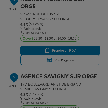
4
ORGE
3.52 km
99 AVENUE DE JUVISY
91390 MORSANG SUR ORGE
(61 avis)
Note de 4.8 sur 5
4,8
/5
Voir les avis
01 69 04 16 16
Ouvert
09:30 - 12:30 et 14:00 - 18:00
Prendre un RDV
Voir l'agence
AGENCE SAVIGNY SUR ORGE
5
177 BOULEVARD ARISTIDE BRIAND
6.89 km
91600 SAVIGNY SUR ORGE
(17 avis)
Note de 4.3 sur 5
4,3
/5
Voir les avis
01 69 34 69 70