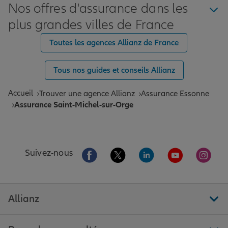
Nos offres d'assurance dans les
plus grandes villes de France
Toutes les agences Allianz de France
Tous nos guides et conseils Allianz
Accueil
Trouver une agence Allianz
Assurance Essonne
Assurance Saint-Michel-sur-Orge
Aller sur la page Facebook de Allianz
Aller sur la page Twitter de All
Aller sur la page Linke
Aller sur la pa
Aller 
Suivez-nous
Allianz