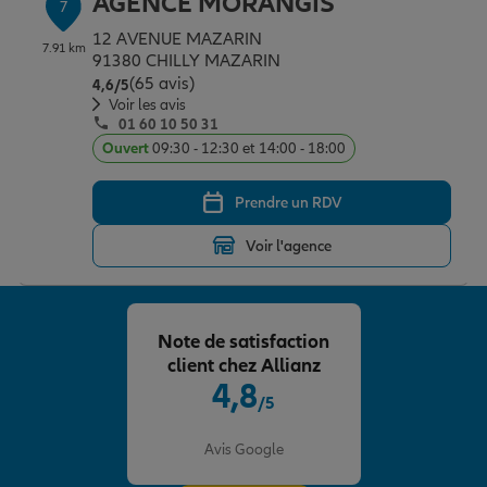
AGENCE MORANGIS
7
12 AVENUE MAZARIN
7.91 km
91380 CHILLY MAZARIN
(65 avis)
Note de 4.6 sur 5
4,6
/5
Voir les avis
01 60 10 50 31
Ouvert
09:30 - 12:30 et 14:00 - 18:00
Prendre un RDV
Voir l'agence
Note de satisfaction
client chez Allianz
4,8
/5
Note de 4.8 sur 5
Avis Google