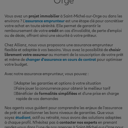
Orge
Vous avez un
projet immobilier
à Saint-Michel-sur-Orge ou dans les
environs ? L'
assurance emprunteur
est une étape clé pour concrétiser
votre achat en toute sérénité. Elle permet de garantir le
remboursement de votre
crédit
en cas d'invalidité, de perte d'emploi
ou de décès, offrant ainsi une sécurité à votre prêteur.
Chez Allianz, nous vous proposons une assurance emprunteur
flexible et adaptée à vos besoins. Vous avez la possibilité de
choisir
librement votre assureur
au moment de la souscription de votre prêt
et même de
changer d'assurance en cours de contrat
pour optimiser
votre budget.
Avec notre assurance emprunteur, vous pouvez :
Adapter les garanties et options à votre situation
Faire jouer la concurrence pour obtenir le meilleur tarif
Bénéficier de
formalités simplifiées
et d'une prise en charge
rapide de vos demandes
Nos agents vous guident pour comprendre les enjeux de l'assurance
de prêt et sélectionner les bons niveaux de garanties. Que vous
soyez
étudiant
, actif ou retraité, nous avons des solutions adaptées
à chaque profil. N'hésitez pas à
contacter nos experts
en prenant
rendez-vous dans l'une de nos agences à Saint-Michel-sur-Orge pour