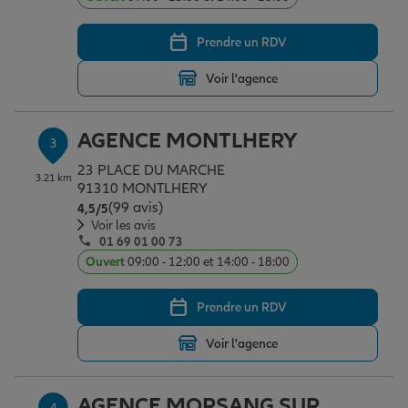
Prendre un RDV
Garantie des accidents de la vie
Voir l'agence
Assurance scolaire
AGENCE MONTLHERY
3
23 PLACE DU MARCHE
3.21 km
91310 MONTLHERY
Protection juridique
(99 avis)
Note de 4.5 sur 5
4,5
/5
Voir les avis
01 69 01 00 73
Retraite
Ouvert
09:00 - 12:00 et 14:00 - 18:00
Prendre un RDV
Tous nos devis d'assurance
Voir l'agence
AGENCE MORSANG SUR