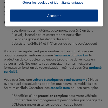
essentielle au quotidien. C'est pourquoi nous vous proposons des
Gérer les cookies et identifiants uniques
solutions d'
assurance auto
,
moto
et
scooter
sur-mesure. Que vous
circuliez occasionnellement ou régulièrement, en solo ou en famille,
nous adaptons nos garanties à votre profil de conducteur.
Accepter
Parmi les risques couverts par nos assurances véhicules :
Les dommages matériels et corporels causés à un tiers
Le vol, l'incendie et les catastrophes naturelles
Le bris de glace et les dégâts des eaux
L'assistance 24h/24 et 7j/7 en cas de panne ou d'accident
Vous pouvez également personnaliser votre contrat avec des
options complémentaires comme l'
assurance auto au km
, la
protection du conducteur ou encore la garantie du véhicule en
valeur à neuf. Nos agents vous conseillent sur les meilleures
formules en fonction de votre situation, même si vous êtes
malussé
ou résilié
.
Vous possédez une
voiture électrique
ou
semi-autonome
? Nous
avons aussi des solutions adaptées aux nouvelles mobilités des
Saint-Michellois. Consultez nos
conseils auto
pour en savoir plus.
Bénéficiez d'une
protection complète
pour votre véhicule
Profitez d'un
accompagnement personnalisé
par nos agents
Obtenez une
assistance rapide
en cas de besoin