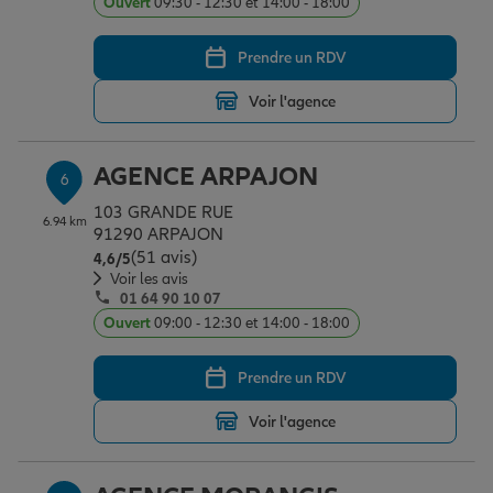
Ouvert
09:30 - 12:30 et 14:00 - 18:00
Prendre un RDV
Voir l'agence
AGENCE ARPAJON
6
103 GRANDE RUE
6.94 km
91290 ARPAJON
(51 avis)
Note de 4.6 sur 5
4,6
/5
Voir les avis
01 64 90 10 07
Ouvert
09:00 - 12:30 et 14:00 - 18:00
Prendre un RDV
Voir l'agence