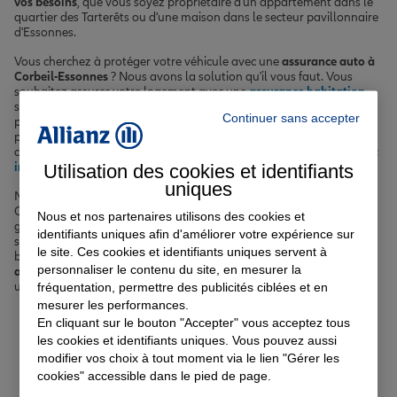
vos besoins
, que vous soyez propriétaire d'un appartement dans le
quartier des Tarterêts ou d'une maison dans le secteur pavillonnaire
d'Essonnes.
Vous cherchez à protéger votre véhicule avec une
assurance auto à
Corbeil-Essonnes
? Nous avons la solution qu'il vous faut. Vous
souhaitez assurer votre logement avec une
assurance habitation
sur mesure ? Nous sommes là pour vous. Votre priorité est de
Continuer sans accepter
prendre soin de votre santé avec une
complémentaire santé
performante ? Nous avons ce qu'il vous faut. Vous envisagez de
concrétiser votre projet immobilier et recherchez une
assurance prêt
immobilier
fiable ? Nous sommes à vos côtés.
Utilisation des cookies et identifiants
uniques
Nos agents expérimentés, répartis dans nos différentes agences de
Corbeil-Essonnes et ses environs, sont à votre écoute pour vous
Nous et nos partenaires utilisons des cookies et
guider vers les solutions les plus pertinentes en fonction de votre
identifiants uniques afin d'améliorer votre expérience sur
situation personnelle et de vos attentes. Avec Allianz, vous
le site. Ces cookies et identifiants uniques servent à
bénéficiez d'un accompagnement sur mesure et de
garanties
personnaliser le contenu du site, en mesurer la
adaptées à votre profil
, que vous soyez un jeune actif, une famille,
un senior ou un entrepreneur.
fréquentation, permettre des publicités ciblées et en
mesurer les performances.
En cliquant sur le bouton "Accepter" vous acceptez tous
Votre assurance auto, moto
les cookies et identifiants uniques. Vous pouvez aussi
modifier vos choix à tout moment via le lien "Gérer les
ou scooter à Corbeil-
cookies" accessible dans le pied de page.