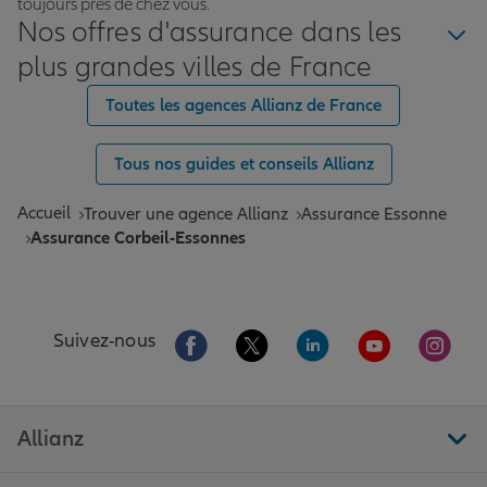
toujours près de chez vous.
Nos offres d'assurance dans les
plus grandes villes de France
Toutes les agences Allianz de France
Tous nos guides et conseils Allianz
Accueil
Trouver une agence Allianz
Assurance Essonne
Assurance Corbeil-Essonnes
Aller sur la page Facebook de Allianz
Aller sur la page Twitter de All
Aller sur la page Linke
Aller sur la pa
Aller 
Suivez-nous
Allianz