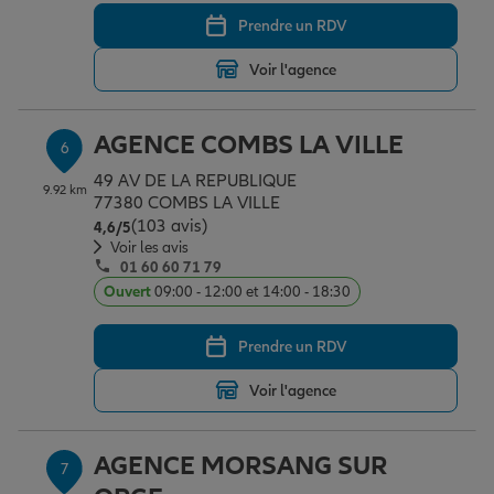
Prendre un RDV
Voir l'agence
AGENCE COMBS LA VILLE
6
49 AV DE LA REPUBLIQUE
9.92 km
77380 COMBS LA VILLE
(103 avis)
Note de 4.6 sur 5
4,6
/5
Voir les avis
01 60 60 71 79
Ouvert
09:00 - 12:00 et 14:00 - 18:30
Prendre un RDV
Voir l'agence
AGENCE MORSANG SUR
7