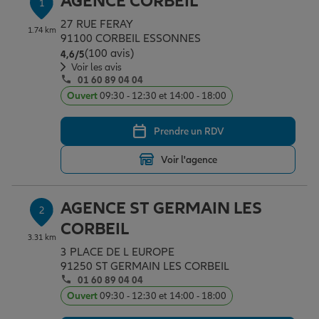
AGENCE CORBEIL
1
Épargne & retraite
Assurance emprunteur
Prévoyance et dépendance
Protection de la famille
27 RUE FERAY
1.74 km
91100 CORBEIL ESSONNES
(100 avis)
Note de 4.6 sur 5
4,6
/5
Vos projets
Assurance animal de compagnie
Protection juridique
Plan épargne retraite
Voir les avis
01 60 89 04 04
Ouvert
09:30 - 12:30 et 14:00 - 18:00
Conseil assurance
Assurance vie
Partir en vacances
Prendre un RDV
Voir l'agence
Outre-mer
Placements financiers
Déménager
AGENCE ST GERMAIN LES
2
Professionnels
Investissements immobiliers
Changer de voiture
Assurance auto
CORBEIL
3.31 km
3 PLACE DE L EUROPE
Allianz en France
Transmission
Départ à la retraite
Assurance habitation
91250 ST GERMAIN LES CORBEIL
01 60 89 04 04
Ouvert
09:30 - 12:30 et 14:00 - 18:00
Préparer l’avenir
Le Pack Famille