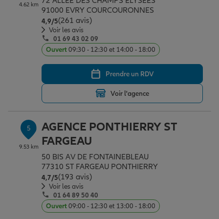
72 ALLEE DES CHAMPS ELYSEES
4.62 km
91000 EVRY COURCOURONNES
(261 avis)
Note de 4.9 sur 5
4,9
/5
Voir les avis
01 69 43 02 09
Ouvert
09:30 - 12:30 et 14:00 - 18:00
Prendre un RDV
Voir l'agence
AGENCE PONTHIERRY ST
5
FARGEAU
9.53 km
50 BIS AV DE FONTAINEBLEAU
77310 ST FARGEAU PONTHIERRY
(193 avis)
Note de 4.7 sur 5
4,7
/5
Voir les avis
01 64 89 50 40
Ouvert
09:00 - 12:30 et 13:00 - 18:00