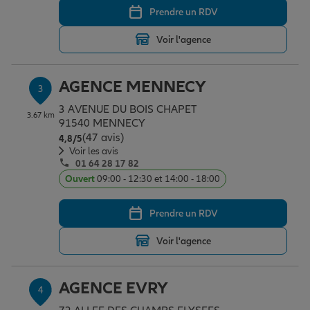
Prendre un RDV
Voir l'agence
Garantie des accidents de la vie
AGENCE MENNECY
3
Assurance scolaire
3 AVENUE DU BOIS CHAPET
3.67 km
91540 MENNECY
(47 avis)
Note de 4.8 sur 5
4,8
/5
Protection juridique
Voir les avis
01 64 28 17 82
Ouvert
09:00 - 12:30 et 14:00 - 18:00
Retraite
Prendre un RDV
Voir l'agence
Tous nos devis d'assurance
AGENCE EVRY
4