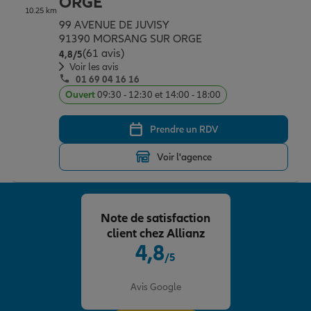
ORGE
10.25 km
99 AVENUE DE JUVISY
91390 MORSANG SUR ORGE
(61 avis)
Note de 4.8 sur 5
4,8
/5
Voir les avis
01 69 04 16 16
Ouvert
09:30 - 12:30 et 14:00 - 18:00
Prendre un RDV
Voir l'agence
Note de satisfaction
client chez Allianz
4,8
/5
Note de 4.8 sur 5
Avis Google