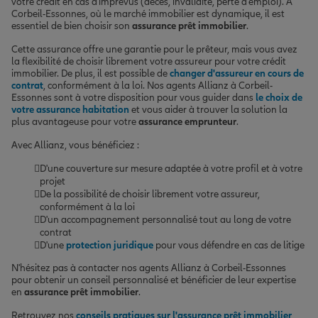
votre crédit en cas d'imprévus (décès, invalidité, perte d'emploi). À
Corbeil-Essonnes, où le marché immobilier est dynamique, il est
essentiel de bien choisir son
assurance prêt immobilier
.
Cette assurance offre une garantie pour le prêteur, mais vous avez
la flexibilité de choisir librement votre assureur pour votre crédit
immobilier. De plus, il est possible de
changer d'assureur en cours de
contrat
, conformément à la loi. Nos agents Allianz à Corbeil-
Essonnes sont à votre disposition pour vous guider dans
le choix de
votre assurance habitation
et vous aider à trouver la solution la
plus avantageuse pour votre
assurance emprunteur
.
Avec Allianz, vous bénéficiez :
D'une couverture sur mesure adaptée à votre profil et à votre
projet
De la possibilité de choisir librement votre assureur,
conformément à la loi
D'un accompagnement personnalisé tout au long de votre
contrat
D'une
protection juridique
pour vous défendre en cas de litige
N'hésitez pas à contacter nos agents Allianz à Corbeil-Essonnes
pour obtenir un conseil personnalisé et bénéficier de leur expertise
en
assurance prêt immobilier
.
Retrouvez nos
conseils pratiques sur l'assurance prêt immobilier