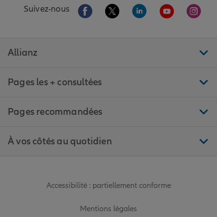
Aller sur la page Facebook de Allianz
Aller sur la page Twitter de All
Aller sur la page Linke
Aller sur la pa
Aller 
Suivez-nous
Allianz
Pages les + consultées
Pages recommandées
À vos côtés au quotidien
Accessibilité : partiellement conforme
Mentions légales