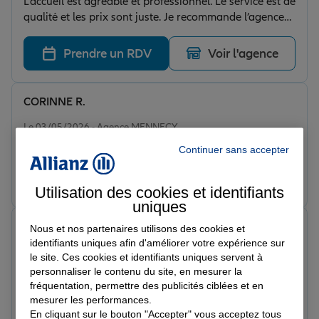
L’accueil est agréable et professionnel. Le service est de
qualité et les prix sont juste. Je recommande l’agence
de Mennecy
Prendre un RDV
Voir l'agence
CORINNE R.
Note de 5 sur 5
Le 03/05/2026 - Agence MENNECY
Équipe à l écoute, compréhensive et patiente
Continuer sans accepter
Prendre un RDV
Voir l'agence
Utilisation des cookies et identifiants
uniques
Cynthia B.
Nous et nos partenaires utilisons des cookies et
Note de 5 sur 5
identifiants uniques afin d'améliorer votre expérience sur
Le 11/04/2026 - Agence MENNECY
le site. Ces cookies et identifiants uniques servent à
Très bonne expérience avec Allianz pour mon activité
personnaliser le contenu du site, en mesurer la
VTC. Dossier accepté rapidement, conseiller
fréquentation, permettre des publicités ciblées et en
professionnel et à l’écoute. Les garanties sont
mesurer les performances.
complètes et adaptées au transport de personnes. Bon
En cliquant sur le bouton "Accepter" vous acceptez tous
Prendre un RDV
Voir l'agence