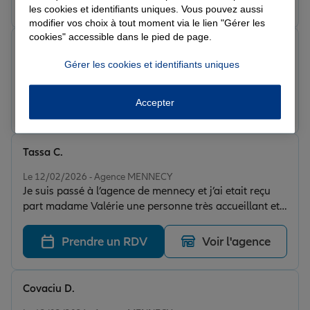
les cookies et identifiants uniques. Vous pouvez aussi
rapport qualité/prix. Je recommande.
modifier vos choix à tout moment via le lien "Gérer les
cookies" accessible dans le pied de page.
norbert k.
Note de 5 sur 5
Gérer les cookies et identifiants uniques
Le 09/04/2026 - Agence MENNECY
Accepter
Prendre un RDV
Voir l'agence
Tassa C.
Note de 5 sur 5
Le 12/02/2026 - Agence MENNECY
Je suis passé à l’agence de mennecy et j’ai etait reçu
part madame Valérie une personne très accueillant et
professionnelle
Prendre un RDV
Voir l'agence
Covaciu D.
Note de 5 sur 5