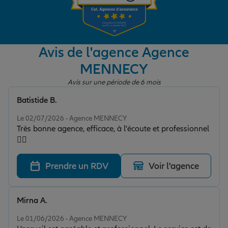
Garantie des accidents de la vie
Avis de l'agence Agence
MENNECY
Assurance scolaire
Avis sur une période de 6 mois
Batistide B.
Protection juridique
Note de 5 sur 5
Le 02/07/2026 - Agence MENNECY
Très bonne agence, efficace, à l'écoute et professionnel
👍🏽
Retraite
Prendre un RDV
Voir l'agence
Tous nos devis d'assurance
Mirna A.
Note de 5 sur 5
Le 01/06/2026 - Agence MENNECY