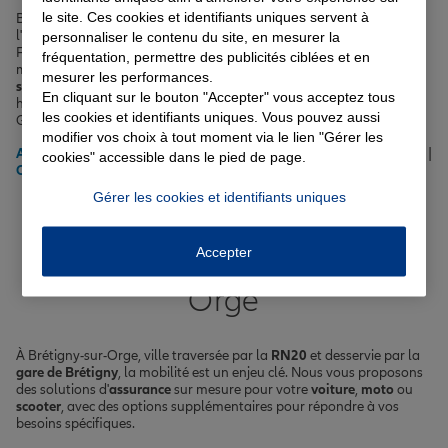
le site. Ces cookies et identifiants uniques servent à
Brétigny-sur-Orge, avec son climat océanique dégradé typique de
l'Île-de-France et ses nombreux espaces verts comme le Parc La
personnaliser le contenu du site, en mesurer la
Fontaine ou le square Nelson Mandela, mérite une
protection
sur
fréquentation, permettre des publicités ciblées et en
mesure. Nous offrons des
assurances auto
,
habitation
,
santé
,
vie
,
mesurer les performances.
scolaire
et
emprunteur
pour répondre à tous vos besoins, que vous
En cliquant sur le bouton "Accepter" vous acceptez tous
habitiez dans le quartier des Joncs Marins, près de la Place Federico
les cookies et identifiants uniques. Vous pouvez aussi
Garcia Lorca ou aux abords de la Base 217.
modifier vos choix à tout moment via le lien "Gérer les
Assurance auto
|
Assurance habitation
|
Assurance prêt immobilier
|
cookies" accessible dans le pied de page.
Complémentaire santé
Gérer les cookies et identifiants uniques
Votre assurance auto, moto
Accepter
ou scooter à Brétigny-sur-
Orge
À Brétigny-sur-Orge, ville traversée par la
RN20
et desservie par la
gare de Brétigny
, la mobilité est un enjeu clé. Nous vous proposons
des solutions d'
assurance
sur mesure pour votre
voiture
,
moto
ou
scooter
, avec des options supplémentaires pour répondre à vos
besoins spécifiques.