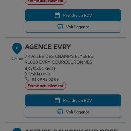
Fermé actuellement
Prendre un RDV
Voir l'agence
AGENCE EVRY
6
72 ALLEE DES CHAMPS ELYSEES
9.74 km
91000 EVRY COURCOURONNES
(261 avis)
Note de 4.9 sur 5
4,9
/5
Voir les avis
01 69 43 02 09
Fermé actuellement
Prendre un RDV
Voir l'agence