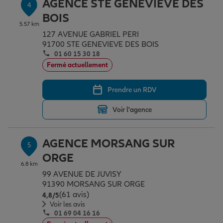
AGENCE STE GENEVIEVE DES
4
BOIS
5.57 km
127 AVENUE GABRIEL PERI
91700 STE GENEVIEVE DES BOIS
01 60 15 30 18
Fermé actuellement
Prendre un RDV
Voir l'agence
AGENCE MORSANG SUR
5
ORGE
6.8 km
99 AVENUE DE JUVISY
91390 MORSANG SUR ORGE
(61 avis)
Note de 4.8 sur 5
4,8
/5
Voir les avis
01 69 04 16 16