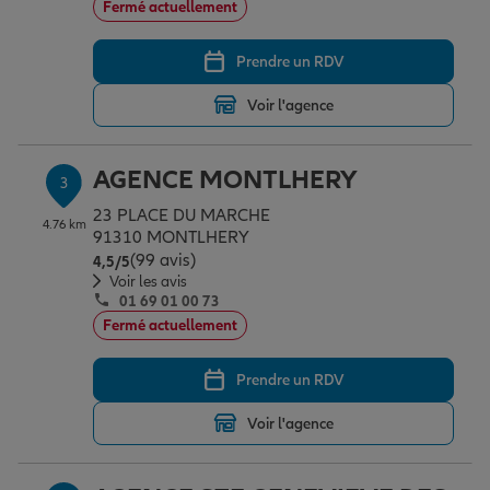
Fermé actuellement
Prendre un RDV
Garantie des accidents de la vie
Voir l'agence
Assurance scolaire
AGENCE MONTLHERY
3
23 PLACE DU MARCHE
4.76 km
Protection juridique
91310 MONTLHERY
(99 avis)
Note de 4.5 sur 5
4,5
/5
Voir les avis
01 69 01 00 73
Retraite
Fermé actuellement
Prendre un RDV
Tous nos devis d'assurance
Voir l'agence