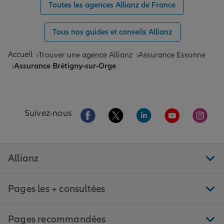
Toutes les agences Allianz de France
Tous nos guides et conseils Allianz
Accueil
Trouver une agence Allianz
Assurance Essonne
Assurance Brétigny-sur-Orge
Aller sur la page Facebook de Allianz
Aller sur la page Twitter de All
Aller sur la page Linke
Aller sur la pa
Aller 
Suivez-nous
Allianz
Pages les + consultées
Pages recommandées