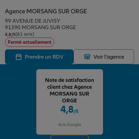
Épargne & retraite
Assurance emprunteur
Prévoyance et dépendance
Protection de la famille
Agence MORSANG SUR ORGE
99 AVENUE DE JUVISY
Vos projets
Assurance animal de compagnie
Protection juridique
Plan épargne retraite
91390 MORSANG SUR ORGE
(61 avis)
Note de 4.8 sur 5
4,8
/5
Fermé actuellement
Conseil assurance
Assurance vie
Partir en vacances
Prendre un RDV
Voir l'agence
Outre-mer
Placements financiers
Déménager
Note de satisfaction
client chez Agence
Professionnels
Investissements immobiliers
Changer de voiture
Assurance auto
MORSANG SUR
ORGE
4,8
/5
Allianz en France
Transmission
Départ à la retraite
Assurance habitation
Note de 4.8 sur 5
Avis Google
Préparer l’avenir
Le Pack Famille