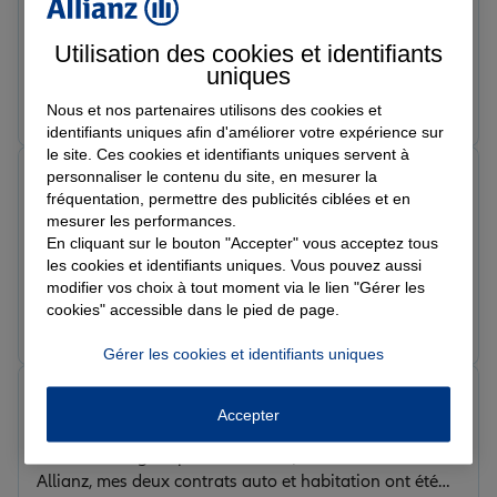
Note de 5 sur 5
Le 20/03/2026 - Agence MORSANG SUR ORGE
Une conseillère très agréable et patiente.
Utilisation des cookies et identifiants
uniques
Prendre un RDV
Voir l'agence
Nous et nos partenaires utilisons des cookies et
identifiants uniques afin d'améliorer votre expérience sur
le site. Ces cookies et identifiants uniques servent à
Imne E.
personnaliser le contenu du site, en mesurer la
Note de 5 sur 5
fréquentation, permettre des publicités ciblées et en
Le 12/03/2026 - Agence MORSANG SUR ORGE
mesurer les performances.
J’ai été suivi par Théo, une personne exceptionnelle :
En cliquant sur le bouton "Accepter" vous acceptez tous
douce, à l’écoute et très professionnelle. Grâce à lui, j’ai
les cookies et identifiants uniques. Vous pouvez aussi
pu souscrire une assurance pour moi et ma fille en
modifier vos choix à tout moment via le lien "Gérer les
cookies" accessible dans le pied de page.
toute sérénité. Il m’a également aidée pour mon
Prendre un RDV
Voir l'agence
assurance habitation, en m’expliquant tout clairement
Gérer les cookies et identifiants uniques
et en cherchant toujours la solution.je tiens à le
remercier infiniment pour son accompagnement. Je
Camille H.
recommande vivement
Accepter
Note de 5 sur 5
Le 13/02/2026 - Agence MORSANG SUR ORGE
Prise en charge rapide et efficace, nouvelle cliente chez
Allianz, mes deux contrats auto et habitation ont été