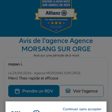
Garantie des accidents de la vie
Assurance scolaire
Avis de l'agence Agence
MORSANG SUR ORGE
Protection juridique
Avis sur une période de 6 mois
mazen i.
Note de 5 sur 5
Retraite
Le 24/04/2026 - Agence MORSANG SUR ORGE
Merci Theo rapide et efficace
Tous nos devis d'assurance
Prendre un RDV
Voir l'agence
Miguellita S.
Continuer sans accepter