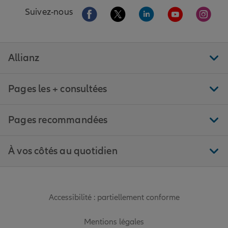
Aller sur la page Facebook de Allianz
Aller sur la page Twitter de All
Aller sur la page Linke
Aller sur la pa
Aller 
Suivez-nous
Allianz
Pages les + consultées
Pages recommandées
À vos côtés au quotidien
Accessibilité : partiellement conforme
Mentions légales