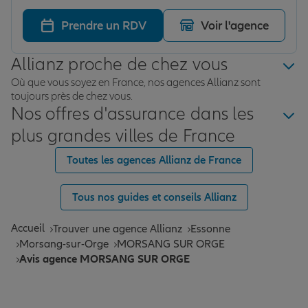
établis et signés en un appel, merci à Théo pour
l’efficacité et l’accompagnement !
Prendre un RDV
Voir l'agence
Allianz proche de chez vous
Où que vous soyez en France, nos agences Allianz sont
toujours près de chez vous.
Nos offres d'assurance dans les
plus grandes villes de France
Toutes les agences Allianz de France
Tous nos guides et conseils Allianz
Accueil
Trouver une agence Allianz
Essonne
Morsang-sur-Orge
MORSANG SUR ORGE
Avis agence MORSANG SUR ORGE