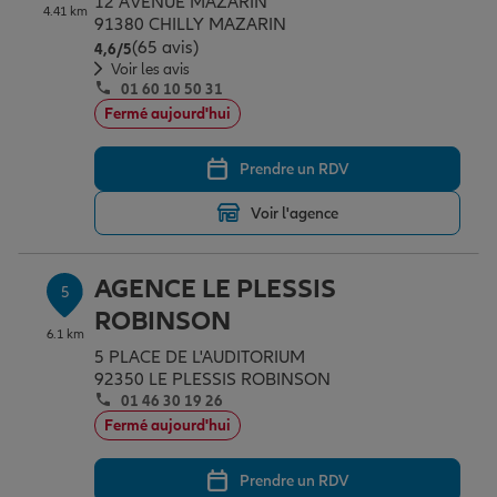
12 AVENUE MAZARIN
4.41 km
91380 CHILLY MAZARIN
(65 avis)
Note de 4.6 sur 5
4,6
/5
Voir les avis
01 60 10 50 31
Fermé aujourd'hui
Prendre un RDV
Voir l'agence
AGENCE LE PLESSIS
5
ROBINSON
6.1 km
5 PLACE DE L'AUDITORIUM
92350 LE PLESSIS ROBINSON
01 46 30 19 26
Fermé aujourd'hui
Prendre un RDV