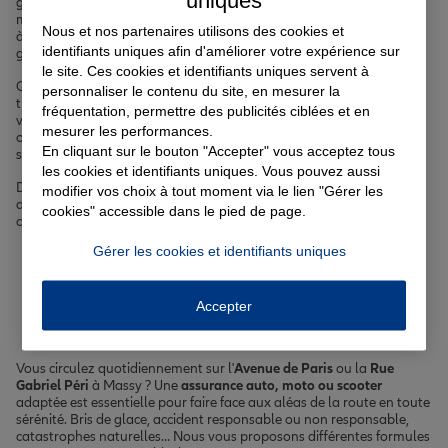
géographique privilégiée au cœur du territoire de Paris-Saclay,
mérite une protection sur mesure. C'est pourquoi nos agents Allianz
Nous et nos partenaires utilisons des cookies et
à Massy sont à votre écoute pour vous guider dans le choix de vos
identifiants uniques afin d'améliorer votre expérience sur
garanties.
le site. Ces cookies et identifiants uniques servent à
Que vous souhaitiez assurer votre véhicule pour circuler en toute
personnaliser le contenu du site, en mesurer la
tranquillité sur l'Avenue de Paris ou la Rue Gabriel Péri, protéger
fréquentation, permettre des publicités ciblées et en
votre logement et vos biens, bénéficier d'une couverture santé
mesurer les performances.
optimale ou sécuriser votre
prêt immobilier
à Massy, nous avons la
En cliquant sur le bouton "Accepter" vous acceptez tous
solution qu'il vous faut.
les cookies et identifiants uniques. Vous pouvez aussi
Découvrez nos offres d'
assurance auto
, d'
assurance moto
,
modifier vos choix à tout moment via le lien "Gérer les
d'
assurance emprunteur
et de
complémentaire santé
spécialement
cookies" accessible dans le pied de page.
conçues pour répondre à vos attentes à Massy et ses environs.
Gérer les cookies et identifiants uniques
Votre assurance auto, moto
ou scooter à Massy
Accepter
Vous circulez quotidiennement sur l'
Avenue de Paris
ou la
Rue
Gabriel Péri
à Massy ? Une
assurance auto, moto ou scooter
adaptée est essentielle pour faire face aux aléas de la route en toute
sérénité. Bris de glace, accident responsable ou non responsable,
catastrophes naturelles… Nous vous proposons différentes formules