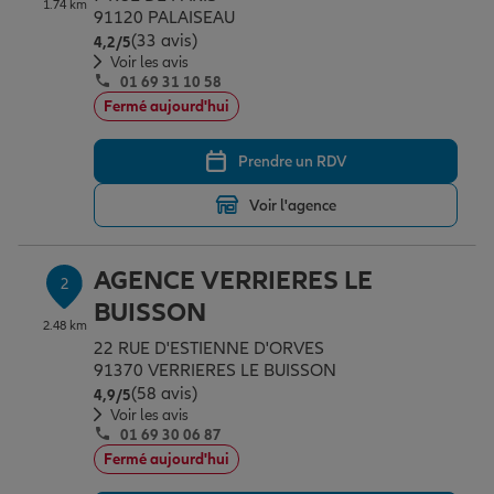
1.74 km
Épargne & retraite
Assurance emprunteur
Prévoyance et dépendance
Protection de la famille
91120 PALAISEAU
(33 avis)
Note de 4.2 sur 5
4,2
/5
Voir les avis
01 69 31 10 58
Vos projets
Assurance animal de compagnie
Protection juridique
Plan épargne retraite
Fermé aujourd'hui
Prendre un RDV
Conseil assurance
Assurance vie
Partir en vacances
Voir l'agence
Outre-mer
Placements financiers
Déménager
AGENCE VERRIERES LE
2
BUISSON
2.48 km
Professionnels
Investissements immobiliers
Changer de voiture
Assurance auto
22 RUE D'ESTIENNE D'ORVES
91370 VERRIERES LE BUISSON
(58 avis)
Note de 4.9 sur 5
4,9
/5
Allianz en France
Transmission
Départ à la retraite
Assurance habitation
Voir les avis
01 69 30 06 87
Fermé aujourd'hui
Préparer l’avenir
Le Pack Famille