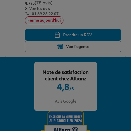
(78 avis)
Note de 4.7 sur 5
4,7
/5
Voir les avis
01 69 28 22 07
Fermé aujourd'hui
Prendre un RDV
Voir l'agence
Note de satisfaction
client chez Allianz
4,8
/5
Note de 4.8 sur 5
Avis Google