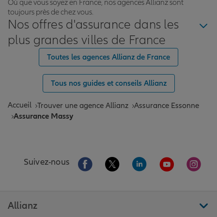
Où que vous soyez en France, nos agences Allianz sont
toujours près de chez vous.
Nos offres d'assurance dans les
plus grandes villes de France
Toutes les agences Allianz de France
Tous nos guides et conseils Allianz
Accueil
Trouver une agence Allianz
Assurance Essonne
Assurance Massy
Aller sur la page Facebook de Allianz
Aller sur la page Twitter de All
Aller sur la page Linke
Aller sur la pa
Aller 
Suivez-nous
Allianz