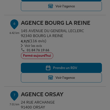
Voir l'agence
AGENCE BOURG LA REINE
6
145 AVENUE DU GENERAL LECLERC
6.42 km
92340 BOURG LA REINE
(116 avis)
Note de 4.9 sur 5
4,9
/5
Voir les avis
01 84 76 19 66
Fermé aujourd'hui
Prendre un RDV
Voir l'agence
AGENCE ORSAY
7
24 RUE ARCHANGE
7.01 km
91400 ORSAY