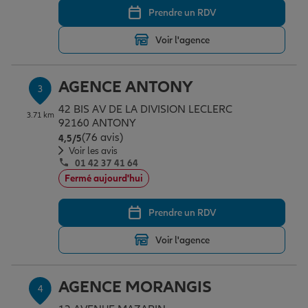
Prendre un RDV
Voir l'agence
Garantie des accidents de la vie
AGENCE ANTONY
3
Assurance scolaire
42 BIS AV DE LA DIVISION LECLERC
3.71 km
92160 ANTONY
(76 avis)
Note de 4.5 sur 5
4,5
/5
Protection juridique
Voir les avis
01 42 37 41 64
Fermé aujourd'hui
Retraite
Prendre un RDV
Voir l'agence
Tous nos devis d'assurance
AGENCE MORANGIS
4