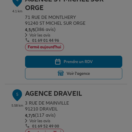
4
ORGE
4.1 km
71 RUE DE MONTLHERY
91240 ST MICHEL SUR ORGE
(386 avis)
Note de 4.5 sur 5
4,5
/5
Voir les avis
01 69 01 44 96
Fermé aujourd'hui
Prendre un RDV
Voir l'agence
AGENCE DRAVEIL
5
3 RUE DE MAINVILLE
5.58 km
91210 DRAVEIL
(117 avis)
Note de 4.7 sur 5
4,7
/5
Voir les avis
01 69 52 49 00