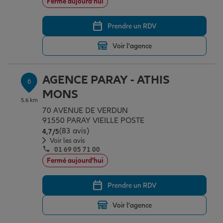
Fermé aujourd'hui
Prendre un RDV
Voir l'agence
AGENCE PARAY - ATHIS
6
MONS
5.6 km
70 AVENUE DE VERDUN
91550 PARAY VIEILLE POSTE
(83 avis)
Note de 4.7 sur 5
4,7
/5
Voir les avis
01 69 05 71 00
Fermé aujourd'hui
Prendre un RDV
Voir l'agence