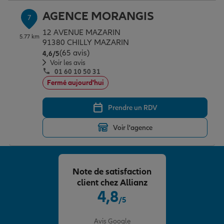
AGENCE MORANGIS
7
12 AVENUE MAZARIN
5.77 km
91380 CHILLY MAZARIN
(65 avis)
Note de 4.6 sur 5
4,6
/5
Voir les avis
01 60 10 50 31
Fermé aujourd'hui
Prendre un RDV
Voir l'agence
Note de satisfaction
client chez Allianz
4,8
/5
Note de 4.8 sur 5
Avis Google