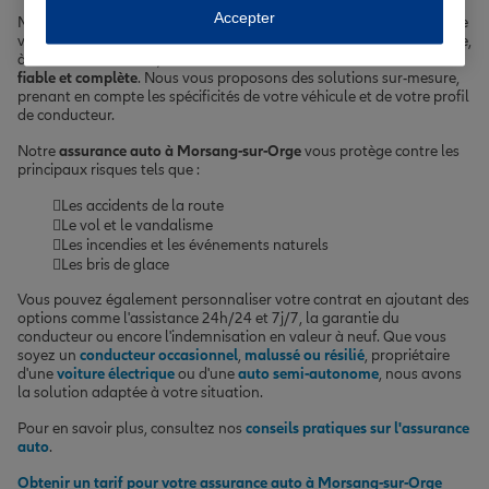
Accepter
Morsang-sur-Orge, située dans le département de l'Essonne, est une
ville où la
mobilité
est un enjeu crucial. Que vous circuliez en voiture,
à moto ou en scooter, il est essentiel de bénéficier d'une
assurance
fiable et complète
. Nous vous proposons des solutions sur-mesure,
prenant en compte les spécificités de votre véhicule et de votre profil
de conducteur.
Notre
assurance auto à Morsang-sur-Orge
vous protège contre les
principaux risques tels que :
Les accidents de la route
Le vol et le vandalisme
Les incendies et les événements naturels
Les bris de glace
Vous pouvez également personnaliser votre contrat en ajoutant des
options comme l'assistance 24h/24 et 7j/7, la garantie du
conducteur ou encore l'indemnisation en valeur à neuf. Que vous
soyez un
conducteur occasionnel
,
malussé ou résilié
, propriétaire
d'une
voiture électrique
ou d'une
auto semi-autonome
, nous avons
la solution adaptée à votre situation.
Pour en savoir plus, consultez nos
conseils pratiques sur l'assurance
auto
.
Obtenir un tarif pour votre assurance auto à Morsang-sur-Orge