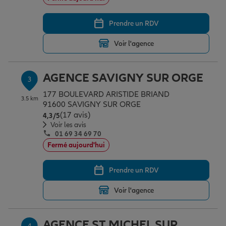
Prendre un RDV
Garantie des accidents de la vie
Voir l'agence
Assurance scolaire
AGENCE SAVIGNY SUR ORGE
3
177 BOULEVARD ARISTIDE BRIAND
3.5 km
91600 SAVIGNY SUR ORGE
Protection juridique
(17 avis)
Note de 4.3 sur 5
4,3
/5
Voir les avis
01 69 34 69 70
Retraite
Fermé aujourd'hui
Prendre un RDV
Tous nos devis d'assurance
Voir l'agence
AGENCE ST MICHEL SUR