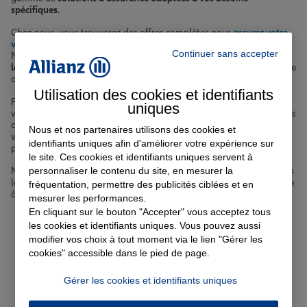
spécifiques
.
Chez nous, vous trouverez des offres complètes pour
assurer votre
véhicule
, qu'il s'agisse d'une voiture, d'une moto ou d'un scooter.
Continuer sans accepter
Nous vous accompagnons également dans la
protection de votre
logement
avec notre
assurance habitation
, que vous soyez locataire
ou propriétaire.
Utilisation des cookies et identifiants
Pour sécuriser votre avenir et celui de vos proches, nous mettons à
uniques
votre disposition des solutions d'
assurance emprunteur
ainsi que des
offres de
complémentaire santé
performantes. Notre objectif est de
Nous et nos partenaires utilisons des cookies et
vous offrir une
protection optimale
, adaptée à votre situation
identifiants uniques afin d'améliorer votre expérience sur
personnelle et à votre budget.
le site. Ces cookies et identifiants uniques servent à
personnaliser le contenu du site, en mesurer la
Nos agents expérimentés sont à votre écoute pour vous guider dans
le choix des
garanties les plus pertinentes
pour vous et votre famille
fréquentation, permettre des publicités ciblées et en
à Morsang-sur-Orge.
mesurer les performances.
En cliquant sur le bouton "Accepter" vous acceptez tous
Votre assurance auto, moto
les cookies et identifiants uniques. Vous pouvez aussi
modifier vos choix à tout moment via le lien "Gérer les
ou scooter à Morsang-sur-
cookies" accessible dans le pied de page.
Orge
Gérer les cookies et identifiants uniques