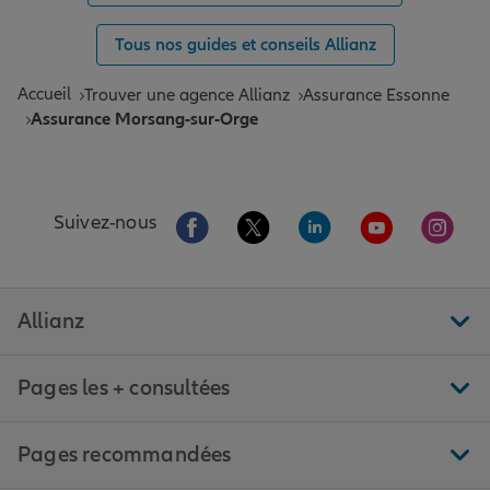
Tous nos guides et conseils Allianz
Accueil
Trouver une agence Allianz
Assurance Essonne
Assurance Morsang-sur-Orge
Aller sur la page Facebook de Allianz
Aller sur la page Twitter de All
Aller sur la page Linke
Aller sur la pa
Aller 
Suivez-nous
Allianz
Pages les + consultées
Pages recommandées