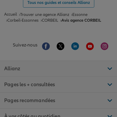
Tous nos guides et conseils Allianz
Accueil
Trouver une agence Allianz
Essonne
Corbeil-Essonnes
CORBEIL
Avis agence CORBEIL
Aller sur la page Facebook de Allianz
Aller sur la page Twitter de All
Aller sur la page Linke
Aller sur la pa
Aller 
Suivez-nous
Allianz
Pages les + consultées
Pages recommandées
À vos côtés au quotidien