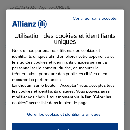
Note de 5 sur 5
Le 21/02/2026 - Agence CORBEIL
Je n'ai jamais été déçue ou mal réceptionnée par cette
Continuer sans accepter
agence. Ma conseillère Nathalie a toujours répondu
présente à mes demandes. Je recommande ALLIANZ
Corbeil, vous serez bien accompagné et bien
Prendre un RDV
Voir l'agence
Utilisation des cookies et identifiants
renseigné.
uniques
Nous et nos partenaires utilisons des cookies et
Valoux P.
identifiants uniques afin d'améliorer votre expérience sur
Note de 5 sur 5
le site. Ces cookies et identifiants uniques servent à
Le 19/02/2026 - Agence CORBEIL
personnaliser le contenu du site, en mesurer la
Je recommande vivement l'agence Allianz de David
fréquentation, permettre des publicités ciblées et en
TISSEAU. Un grand merci à Nathalie qui a été d'une
mesurer les performances.
efficacité remarquable. Réactive, professionnelle et
En cliquant sur le bouton "Accepter" vous acceptez tous
toujours disponible, elle a su répondre à toutes nos
les cookies et identifiants uniques. Vous pouvez aussi
Prendre un RDV
Voir l'agence
demandes avec rapidité et précision. Bravo à toute
modifier vos choix à tout moment via le lien "Gérer les
l'équipe !
cookies" accessible dans le pied de page.
Sarah T.
Gérer les cookies et identifiants uniques
Note de 5 sur 5
Le 19/02/2026 - Agence CORBEIL
Je suis très satisfaite de mon assurance Allianz !