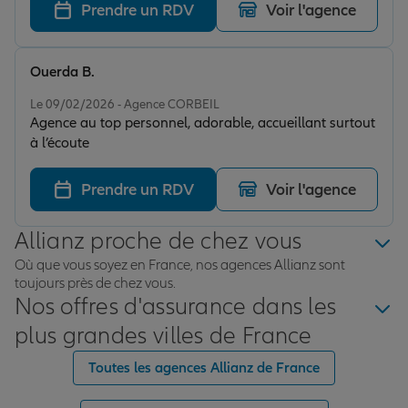
m'ont permis d'avoir un dossier clair et parfaitement
Prendre un RDV
Voir l'agence
compris. C'est devenu rare de bénéficier d'un
accompagnement aussi complet donc je recommande
sans hésiter !
Ouerda B.
Note de 5 sur 5
Le 09/02/2026 - Agence CORBEIL
Agence au top personnel, adorable, accueillant surtout
à l’écoute
Prendre un RDV
Voir l'agence
Allianz proche de chez vous
Où que vous soyez en France, nos agences Allianz sont
toujours près de chez vous.
Nos offres d'assurance dans les
plus grandes villes de France
Toutes les agences Allianz de France