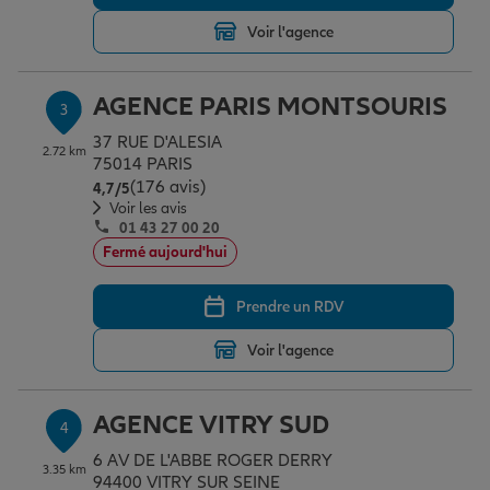
Voir l'agence
Garantie des accidents de la vie
AGENCE PARIS MONTSOURIS
3
37 RUE D'ALESIA
Assurance scolaire
2.72 km
75014 PARIS
(176 avis)
Note de 4.7 sur 5
4,7
/5
Voir les avis
01 43 27 00 20
Protection juridique
Fermé aujourd'hui
Prendre un RDV
Retraite
Voir l'agence
Tous nos devis d'assurance
AGENCE VITRY SUD
4
6 AV DE L'ABBE ROGER DERRY
3.35 km
94400 VITRY SUR SEINE