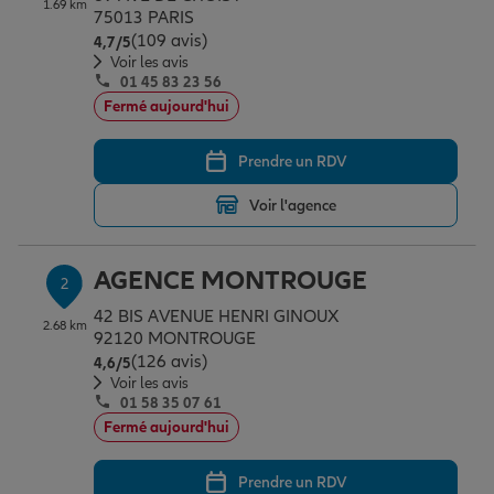
1.69 km
Épargne & retraite
Assurance emprunteur
Prévoyance et dépendance
Protection de la famille
75013 PARIS
(109 avis)
Note de 4.7 sur 5
4,7
/5
Voir les avis
01 45 83 23 56
Vos projets
Assurance animal de compagnie
Protection juridique
Plan épargne retraite
Fermé aujourd'hui
Prendre un RDV
Conseil assurance
Assurance vie
Partir en vacances
Voir l'agence
Outre-mer
Placements financiers
Déménager
AGENCE MONTROUGE
2
42 BIS AVENUE HENRI GINOUX
2.68 km
Professionnels
Investissements immobiliers
Changer de voiture
Assurance auto
92120 MONTROUGE
(126 avis)
Note de 4.6 sur 5
4,6
/5
Voir les avis
01 58 35 07 61
Allianz en France
Transmission
Départ à la retraite
Assurance habitation
Fermé aujourd'hui
Prendre un RDV
Préparer l’avenir
Le Pack Famille