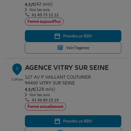
(42 avis)
Note de 4.3 sur 5
4,3
/5
Voir les avis
01 45 73 12 12
Fermé aujourd'hui
Prendre un RDV
Voir l'agence
AGENCE VITRY SUR SEINE
5
127 AV P VAILLANT COUTURIER
3.39 km
94400 VITRY SUR SEINE
(128 avis)
Note de 4.5 sur 5
4,5
/5
Voir les avis
01 46 80 15 19
Fermé actuellement
Prendre un RDV