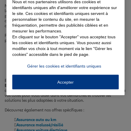
Nous et nos partenaires utilisons des cookies et
Nos agents vous proposent des formules personnalisées, intégrant
identifiants uniques afin d'améliorer votre expérience sur
les garanties indispensables comme la responsabilité civile, la
le site. Ces cookies et identifiants uniques servent à
protection du conducteur, l'assistance et des options
personnaliser le contenu du site, en mesurer la
complémentaires telles que le bris de glace, la garantie du contenu
fréquentation, permettre des publicités ciblées et en
ou encore l'assurance des accessoires.
mesurer les performances.
Parmi les risques auxquels vous êtes exposés au Kremlin-Bicêtre, on
En cliquant sur le bouton "Accepter" vous acceptez tous
peut citer :
les cookies et identifiants uniques. Vous pouvez aussi
modifier vos choix à tout moment via le lien "Gérer les
Les accidents de la circulation
cookies" accessible dans le pied de page.
Les dommages liés aux intempéries (grêle, tempête,
inondation)
Le vol ou la tentative de vol de votre véhicule
Gérer les cookies et identifiants uniques
Le vandalisme ou les dégradations volontaires
En choisissant notre
assurance auto, moto ou scooter au Kremlin-
Accepter
Bicêtre
, vous bénéficiez d'une couverture complète et d'un
accompagnement personnalisé en cas de sinistre. Nos agents sont à
vos côtés pour vous aider dans vos démarches et trouver les
solutions les plus adaptées à votre situation.
Découvrez également nos offres spécifiques :
Assurance auto au km
Assurance malussé/résilié
Assurance voiture électrique