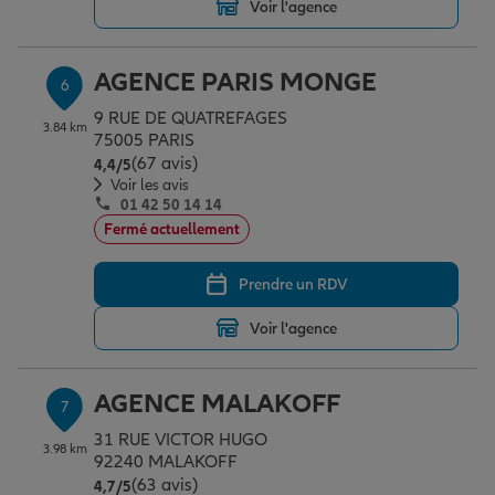
Voir l'agence
AGENCE PARIS MONGE
6
9 RUE DE QUATREFAGES
3.84 km
75005 PARIS
(67 avis)
Note de 4.4 sur 5
4,4
/5
Voir les avis
01 42 50 14 14
Fermé actuellement
Prendre un RDV
Voir l'agence
AGENCE MALAKOFF
7
31 RUE VICTOR HUGO
3.98 km
92240 MALAKOFF
(63 avis)
Note de 4.7 sur 5
4,7
/5