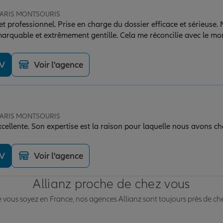
 PARIS MONTSOURIS
et professionnel. Prise en charge du dossier efficace et sérieus
éconcilie avec le monde des assurances
périence déplorable à l'agence AXA de Fontainebleau avec beauc
ecours juridique en cours, je suis ravie de voir que dans cette ag
DV
Voir l'agence
de leur employée principale. Merci Mme Chanez.
 PARIS MONTSOURIS
llente. Son expertise est la raison pour laquelle nous avons choi
DV
Voir l'agence
Allianz proche de chez vous
vous soyez en France, nos agences Allianz sont toujours près de ch