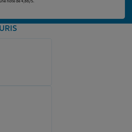
 une note de 4,86/5.
OURIS