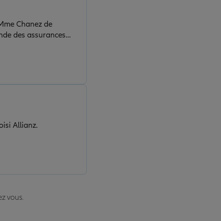
e. Mme Chanez de
oup de malveillance et
ence il existe un zéro
si Allianz.
ez vous.