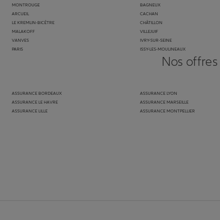
MONTROUGE
BAGNEUX
ARCUEIL
CACHAN
LE KREMLIN-BICÊTRE
CHÂTILLON
MALAKOFF
VILLEJUIF
VANVES
IVRY-SUR-SEINE
PARIS
ISSY-LES-MOULINEAUX
Nos offres
ASSURANCE BORDEAUX
ASSURANCE LYON
ASSURANCE LE HAVRE
ASSURANCE MARSEILLE
ASSURANCE LILLE
ASSURANCE MONTPELLIER