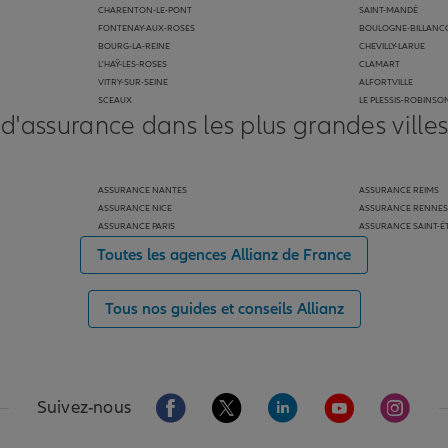
CHARENTON-LE-PONT
SAINT-MANDÉ
FONTENAY-AUX-ROSES
BOULOGNE-BILLANC
BOURG-LA-REINE
CHEVILLY-LARUE
L'HAŸ-LES-ROSES
CLAMART
VITRY-SUR-SEINE
ALFORTVILLE
SCEAUX
LE PLESSIS-ROBINSO
 d'assurance dans les plus grandes ville
ASSURANCE NANTES
ASSURANCE REIMS
ASSURANCE NICE
ASSURANCE RENNES
ASSURANCE PARIS
ASSURANCE SAINT-É
Toutes les agences Allianz de France
Tous nos guides et conseils Allianz
Aller sur la page Facebook de Allianz
Aller sur la page Twitter de Alli
Aller sur la page Linked
Aller sur la pa
Aller s
Suivez-nous