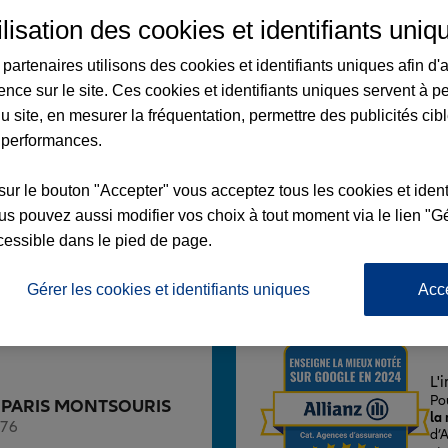
ilisation des cookies et identifiants uniq
partenaires utilisons des cookies et identifiants uniques afin d'
ence sur le site. Ces cookies et identifiants uniques servent à p
u site, en mesurer la fréquentation, permettre des publicités cib
S MONTSOURIS
 performances.
sur le bouton "Accepter" vous acceptez tous les cookies et ident
s pouvez aussi modifier vos choix à tout moment via le lien "Gé
cessible dans le pied de page.
Voir l'agence
Gérer les cookies et identifiants uniques
Acc
L'
Po
nce PARIS MONTSOURIS
la
176
d’