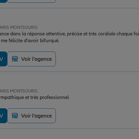
 PARIS MONTSOURIS
nce dans la réponse attentive, précise et très cordiale chaque fois
me félicite d'avoir bifurqué.
DV
Voir l'agence
 PARIS MONTSOURIS
sympathique et très professionnel
DV
Voir l'agence