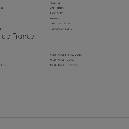
FRESNES
OURT
VINCENNES
BAGNOLET
MEUDON
LEVALLOIS-PERRET
N
NEUILLY-SUR-SEINE
s de France
ASSURANCE STRASBOURG
ASSURANCE TOULON
TIENNE
ASSURANCE TOULOUSE
anz
in de Allianz
ge Youtube de Allianz
ur la page Instagram de Allianz