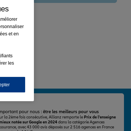
ues
améliorer
ersonnaliser
lées et en
ifiants
rer les
epter
important pour nous :
être les meilleurs pour vous
ur la 2ème fois consécutive, Allianz remporte le
Prix de l’enseigne
 mieux notée sur Google en 2024
dans la catégorie Agences
Assurance, avec 43 000 avis déposés sur 2 516 agences en France