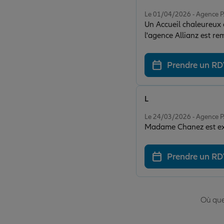
Note de 5 sur 5
Le 01/04/2026 - Agence
Un Accueil chaleureux 
l'agence Allianz est remarquable et extrêmement gentille. Cela me r
auto. Ayant eu une ex
fautes graves avec un r
Prendre un R
sans faute de la part 
L
Note de 5 sur 5
Le 24/03/2026 - Agence
Madame Chanez est exce
Prendre un R
Où que 