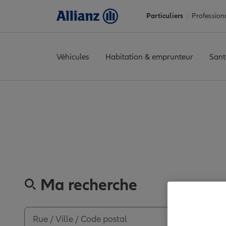
Particuliers
Profession
Véhicules
Habitation & emprunteur
Sant
Accueil
Trouver une agence Allianz
Paris
Paris
PARIS MONT
Découvrez les 
Ma recherche