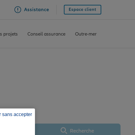
Assistance
Espace client
s projets
Conseil assurance
Outre-mer
ARIS MONTSOURIS
r sans accepter
Recherche
Utiliser ma position