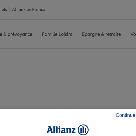
nels
Allianz en France
é & prévoyance
Famille Loisirs
Épargne & retraite
Vo
SOURIS
Avis agence PARIS MONTSOURIS
avis de l'agence P
Continue