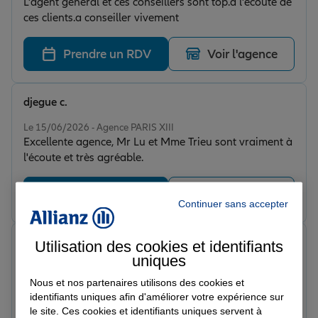
L'agent général et ces conseillers sont top.a l'écoute de
ces clients.a conseiller vivement
Prendre un RDV
Voir l'agence
djegue c.
Note de 5 sur 5
Le 15/06/2026 - Agence PARIS XIII
Excellente agence, Mr Lu et Mme Trieu sont vraiment à
l'écoute et très agréable.
Prendre un RDV
Voir l'agence
Continuer sans accepter
Sébastien S.
Utilisation des cookies et identifiants
Note de 5 sur 5
uniques
Le 15/06/2026 - Agence PARIS XIII
Nous et nos partenaires utilisons des cookies et
identifiants uniques afin d'améliorer votre expérience sur
Prendre un RDV
Voir l'agence
le site. Ces cookies et identifiants uniques servent à