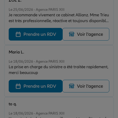
ZOE Z.
Note de 5 sur 5
Le 25/06/2026 - Agence PARIS XIII
Je recommande vivement ce cabinet Allianz. Mme Trieu
est très professionnelle, réactive et toujours disponible
pour répondre à mes questions. Grâce à son aide et à
sa patience, j'ai pu résoudre un problème comptable
Prendre un RDV
Voir l'agence
qui me préoccupait depuis longtemps. Elle m'a fourni
tous les documents nécessaires avec beaucoup
d'efficacité. Un grand merci pour son
Maria L.
professionnalisme et sa gentillesse.
Note de 5 sur 5
Le 18/06/2026 - Agence PARIS XIII
La prise en charge du sinistre a été traitée rapidement,
merci beaucoup
Prendre un RDV
Voir l'agence
to q.
Note de 5 sur 5
Le 18/06/2026 - Agence PARIS XIII