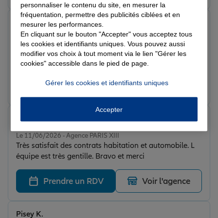
personnaliser le contenu du site, en mesurer la
fréquentation, permettre des publicités ciblées et en
Hiếu N.
mesurer les performances.
Note de 5 sur 5
En cliquant sur le bouton "Accepter" vous acceptez tous
Le 11/06/2026 - Agence PARIS XIII
les cookies et identifiants uniques. Vous pouvez aussi
J ai tous mes contrats à cette agence et je suis satisfait
modifier vos choix à tout moment via le lien "Gérer les
je recommande
cookies" accessible dans le pied de page.
Gérer les cookies et identifiants uniques
Prendre un RDV
Voir l'agence
Accepter
Anne M.
Note de 5 sur 5
Le 11/06/2026 - Agence PARIS XIII
Très satisfait des contrats habitation et automobile. L
équipe est très gentille. Bravo et merci
Prendre un RDV
Voir l'agence
Pisey K.