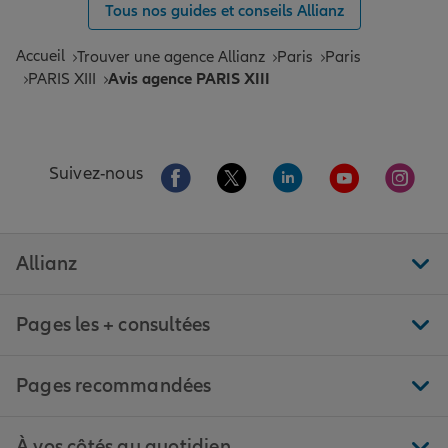
Tous nos guides et conseils Allianz
Accueil
Trouver une agence Allianz
Paris
Paris
PARIS XIII
Avis agence PARIS XIII
Aller sur la page Facebook de Allianz
Aller sur la page Twitter de All
Aller sur la page Linke
Aller sur la pa
Aller 
Suivez-nous
Allianz
Pages les + consultées
Pages recommandées
À vos côtés au quotidien