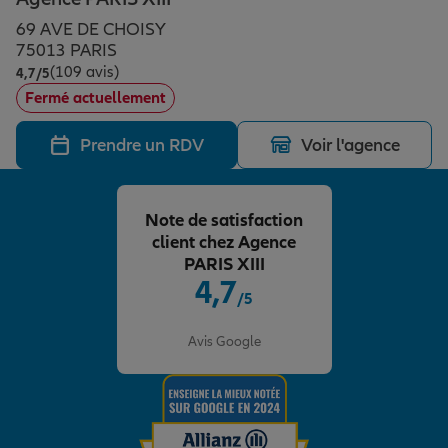
Épargne & retraite
Assurance emprunteur
Prévoyance et dépendance
Protection de la famille
69 AVE DE CHOISY
75013 PARIS
(109 avis)
Note de 4.7 sur 5
4,7
/5
Vos projets
Assurance animal de compagnie
Protection juridique
Plan épargne retraite
Fermé actuellement
Prendre un RDV
Voir l'agence
Conseil assurance
Assurance vie
Partir en vacances
Note de satisfaction
Outre-mer
Placements financiers
Déménager
client chez Agence
PARIS XIII
4,7
/5
Professionnels
Investissements immobiliers
Changer de voiture
Assurance auto
Note de 4.7 sur 5
Avis Google
Allianz en France
Transmission
Départ à la retraite
Assurance habitation
Préparer l’avenir
Le Pack Famille