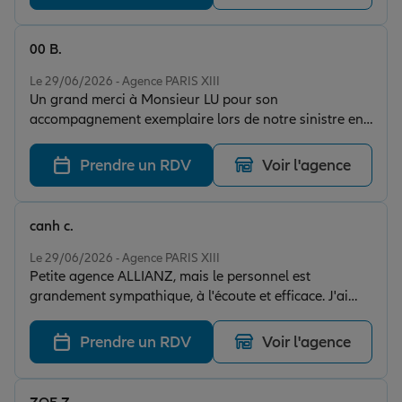
00 B.
Note de 5 sur 5
Le 29/06/2026 - Agence PARIS XIII
Un grand merci à Monsieur LU pour son
accompagnement exemplaire lors de notre sinistre en
assurance habitation (bris de glace sur une vitre de
véranda). Disponible, très professionnel et
Prendre un RDV
Voir l'agence
particulièrement impliqué, il a pris en charge
l'ensemble de notre dossier du début à la fin. Nous
n'avons eu à nous occuper de rien : il a organisé toutes
canh c.
les démarches, coordonné les interventions et tout
Note de 5 sur 5
préparé afin de nous éviter le moindre tracas. Son
Le 29/06/2026 - Agence PARIS XIII
Petite agence ALLIANZ, mais le personnel est
efficacité, sa réactivité et son sens du service ont rendu
grandement sympathique, à l'écoute et efficace. J'ai
cette situation beaucoup plus simple à gérer. Un
conclu mon contrat MR Pro en une petite 1/2h! Je
accompagnement de grande qualité que nous
conseille.
recommandons sans hésitation. Merci encore !
Prendre un RDV
Voir l'agence