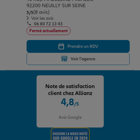
92200 NEUILLY SUR SEINE
(8 avis)
Note de 5 sur 5
5
/5
Voir les avis
06 80 72 13 43
Fermé actuellement
Prendre un RDV
Voir l'agence
Note de satisfaction
client chez Allianz
4,8
/5
Note de 4.8 sur 5
Avis Google