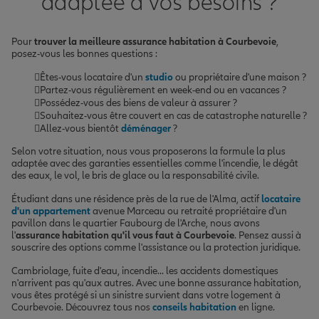
adaptée à vos besoins ?
Pour
trouver la meilleure assurance habitation à Courbevoie
,
posez-vous les bonnes questions :
Êtes-vous locataire d'un
studio
ou propriétaire d'une maison ?
Partez-vous régulièrement en week-end ou en vacances ?
Possédez-vous des biens de valeur à assurer ?
Souhaitez-vous être couvert en cas de catastrophe naturelle ?
Allez-vous bientôt
déménager
?
Selon votre situation, nous vous proposerons la formule la plus
adaptée avec des garanties essentielles comme l'incendie, le dégât
des eaux, le vol, le bris de glace ou la responsabilité civile.
Étudiant dans une résidence près de la rue de l'Alma, actif
locataire
d'un appartement
avenue Marceau ou retraité propriétaire d'un
pavillon dans le quartier Faubourg de l'Arche, nous avons
l'
assurance habitation qu'il vous faut à Courbevoie
. Pensez aussi à
souscrire des options comme l'assistance ou la protection juridique.
Cambriolage, fuite d'eau, incendie... les accidents domestiques
n'arrivent pas qu'aux autres. Avec une bonne assurance habitation,
vous êtes protégé si un sinistre survient dans votre logement à
Courbevoie. Découvrez tous nos
conseils habitation
en ligne.