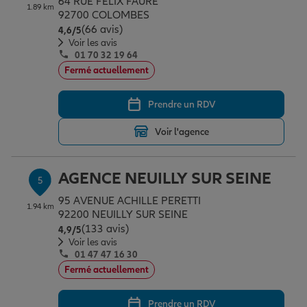
64 RUE FELIX FAURE
1.89 km
92700 COLOMBES
(66 avis)
Note de 4.6 sur 5
4,6
/5
Voir les avis
01 70 32 19 64
Fermé actuellement
Prendre un RDV
Voir l'agence
AGENCE NEUILLY SUR SEINE
5
95 AVENUE ACHILLE PERETTI
1.94 km
92200 NEUILLY SUR SEINE
(133 avis)
Note de 4.9 sur 5
4,9
/5
Voir les avis
01 47 47 16 30
Fermé actuellement
Prendre un RDV