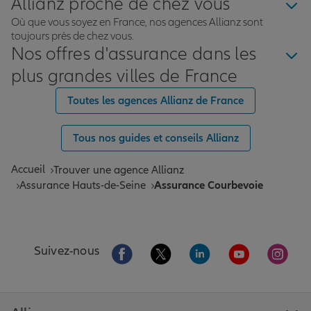
Allianz proche de chez vous
Où que vous soyez en France, nos agences Allianz sont
toujours près de chez vous.
Nos offres d'assurance dans les
plus grandes villes de France
Toutes les agences Allianz de France
Tous nos guides et conseils Allianz
Accueil
Trouver une agence Allianz
Assurance Hauts-de-Seine
Assurance Courbevoie
Aller sur la page Facebook de Allianz
Aller sur la page Twitter de All
Aller sur la page Linke
Aller sur la pa
Aller 
Suivez-nous