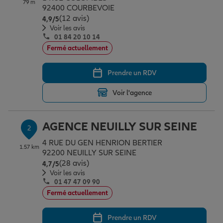
79 m
Épargne & retraite
Assurance emprunteur
Prévoyance et dépendance
Protection de la famille
92400 COURBEVOIE
(12 avis)
Note de 4.9 sur 5
4,9
/5
Voir les avis
01 84 20 10 14
Vos projets
Assurance animal de compagnie
Protection juridique
Plan épargne retraite
Fermé actuellement
Prendre un RDV
Conseil assurance
Assurance vie
Partir en vacances
Voir l'agence
Outre-mer
Placements financiers
Déménager
AGENCE NEUILLY SUR SEINE
2
4 RUE DU GEN HENRION BERTIER
1.57 km
Professionnels
Investissements immobiliers
Changer de voiture
Assurance auto
92200 NEUILLY SUR SEINE
(28 avis)
Note de 4.7 sur 5
4,7
/5
Voir les avis
01 47 47 09 90
Allianz en France
Transmission
Départ à la retraite
Assurance habitation
Fermé actuellement
Prendre un RDV
Préparer l’avenir
Le Pack Famille