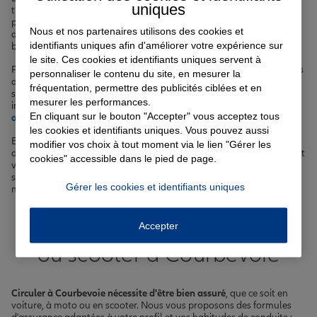
uniques
tranquillité dans les rues de Courbevoie et de sa région. Si vous
préférez les deux-roues pour éviter les embouteillages sur les quais
Nous et nos partenaires utilisons des cookies et
de Seine, optez pour notre
assurance moto
qui s'adapte à vos
identifiants uniques afin d'améliorer votre expérience sur
besoins et votre type de véhicule.
le site. Ces cookies et identifiants uniques servent à
Propriétaire ou locataire d'un appartement à Courbevoie, nous vous
personnaliser le contenu du site, en mesurer la
accompagnons avec nos solutions d'
assurance habitation
pour
fréquentation, permettre des publicités ciblées et en
sécuriser votre logement. Et si vous envisagez d'acheter un bien
mesurer les performances.
immobilier dans cette ville prisée de l'ouest parisien, pensez à notre
En cliquant sur le bouton "Accepter" vous acceptez tous
assurance emprunteur
pour financer sereinement votre projet.
les cookies et identifiants uniques. Vous pouvez aussi
Enfin, parce que votre santé est primordiale, nous vous proposons
modifier vos choix à tout moment via le lien "Gérer les
des formules de
complémentaire santé
adaptées à votre situation et
cookies" accessible dans le pied de page.
vos besoins. Que vous soyez étudiant à l'université de Courbevoie,
salarié dans l'une des nombreuses entreprises de la ville ou retraité,
Gérer les cookies et identifiants uniques
nous avons la
couverture santé qu'il vous faut à Courbevoie
.
Votre assurance auto, moto
Accepter
ou scooter à Courbevoie
Circuler à Courbevoie nécessite d'être bien assuré
, que ce soit en
voiture, à moto ou en scooter. Nous vous proposons des formules