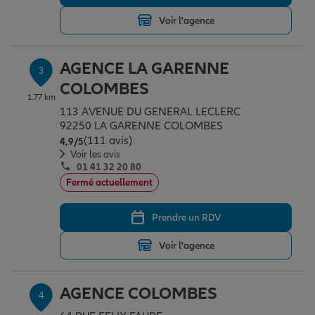
Voir l'agence
Garantie des accidents de la vie
AGENCE LA GARENNE
3
COLOMBES
Assurance scolaire
1.77 km
113 AVENUE DU GENERAL LECLERC
92250 LA GARENNE COLOMBES
(111 avis)
Note de 4.9 sur 5
4,9
/5
Protection juridique
Voir les avis
01 41 32 20 80
Fermé actuellement
Retraite
Prendre un RDV
Voir l'agence
Tous nos devis d'assurance
AGENCE COLOMBES
4