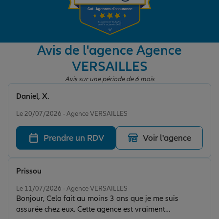
Garantie des accidents de la vie
Avis de l'agence Agence
VERSAILLES
Assurance scolaire
Avis sur une période de 6 mois
Daniel, X.
Protection juridique
Note de 5 sur 5
Le 20/07/2026 - Agence VERSAILLES
Prendre un RDV
Voir l'agence
Retraite
Prissou
Tous nos devis d'assurance
Note de 5 sur 5
Le 11/07/2026 - Agence VERSAILLES
Bonjour, Cela fait au moins 3 ans que je me suis
assurée chez eux. Cette agence est vraiment