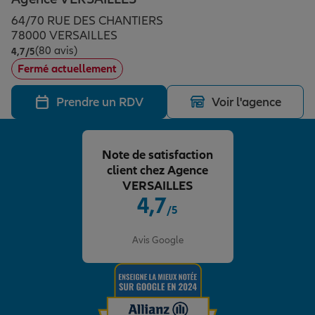
Épargne & retraite
Assurance emprunteur
Prévoyance et dépendance
Protection de la famille
64/70 RUE DES CHANTIERS
78000 VERSAILLES
(80 avis)
Note de 4.7 sur 5
4,7
/5
Vos projets
Assurance animal de compagnie
Protection juridique
Plan épargne retraite
Fermé actuellement
Prendre un RDV
Voir l'agence
Conseil assurance
Assurance vie
Partir en vacances
Note de satisfaction
Outre-mer
Placements financiers
Déménager
client chez Agence
VERSAILLES
4,7
/5
Professionnels
Investissements immobiliers
Changer de voiture
Assurance auto
Note de 4.7 sur 5
Avis Google
Allianz en France
Transmission
Départ à la retraite
Assurance habitation
Préparer l’avenir
Le Pack Famille