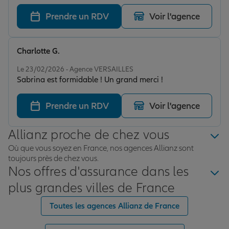
de ma nouvelle mutuelle. Elle a été très professionnelle
, à l’écoute et de très bon conseil. Merci pour votre aide
Prendre un RDV
Voir l'agence
précieuse.
Charlotte G.
Note de 5 sur 5
Le 23/02/2026 - Agence VERSAILLES
Sabrina est formidable ! Un grand merci !
Prendre un RDV
Voir l'agence
Allianz proche de chez vous
Où que vous soyez en France, nos agences Allianz sont
toujours près de chez vous.
Nos offres d'assurance dans les
plus grandes villes de France
Toutes les agences Allianz de France