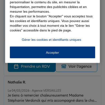
Wail D.
personnaliser le contenu du site, en mesurer la
Note de 5 sur 5
fréquentation, permettre des publicités ciblées et en
Le 12/03/2026 - Agence VERSAILLES
mesurer les performances.
Je suis venu pour faire un devis d’assurance auto et
En cliquant sur le bouton "Accepter" vous acceptez tous
habitation et j’ai été très bien accueilli. Stéphanie
les cookies et identifiants uniques. Vous pouvez aussi
Verdonck a pris le temps de m’expliquer les différentes
modifier vos choix à tout moment via le lien "Gérer les
garanties et de me proposer un tarif adapté à ma
Prendre un RDV
Voir l'agence
cookies" accessible dans le pied de page.
situation. Le service était professionnel, clair et rapide.
Je recommande cette agence pour leur sérieux et leur
Gérer les cookies et identifiants uniques
accompagnement. Merci encore pour votre aide.
Toshiro U.
Djebari Nour Eddie
Note de 5 sur 5
Accepter
Le 06/03/2026 - Agence VERSAILLES
Prendre un RDV
Voir l'agence
Nathalie R.
Note de 5 sur 5
Le 04/03/2026 - Agence VERSAILLES
Je tiens à remercier chaleureusement Madame
Stéphanie Verdonck qui m’a accompagné dans le choix