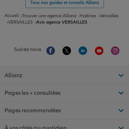
Tous nos guides et conseils Allianz
Accueil
Trouver une agence Allianz
Yvelines
Versailles
VERSAILLES
Avis agence VERSAILLES
Aller sur la page Facebook de Allianz
Aller sur la page Twitter de All
Aller sur la page Linke
Aller sur la pa
Aller 
Suivez-nous
Allianz
Pages les + consultées
Pages recommandées
À vos côtés au quotidien