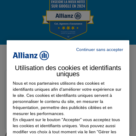
Garantie des accidents de la vie
Assurance scolaire
Avis de l'agence Agence
Continuer sans accepter
PUTEAUX LA DEFENSE
Protection juridique
Utilisation des cookies et identifiants
Avis sur une période de 6 mois
uniques
Mario D.
Nous et nos partenaires utilisons des cookies et
Note de 5 sur 5
Retraite
Le 19/06/2026 - Agence PUTEAUX LA DEFENSE
identifiants uniques afin d'améliorer votre expérience sur
Service excellent et attentionné, au-delà de mes
le site. Ces cookies et identifiants uniques servent à
personnaliser le contenu du site, en mesurer la
attentes.
fréquentation, permettre des publicités ciblées et en
Tous nos devis d'assurance
mesurer les performances.
Prendre un RDV
Voir l'agence
En cliquant sur le bouton "Accepter" vous acceptez tous
les cookies et identifiants uniques. Vous pouvez aussi
modifier vos choix à tout moment via le lien "Gérer les
Allianz proche de chez vous