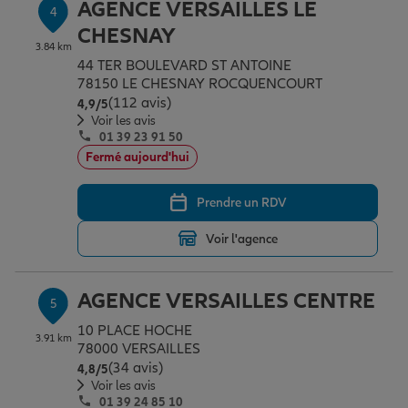
AGENCE VERSAILLES LE
4
CHESNAY
3.84 km
44 TER BOULEVARD ST ANTOINE
78150 LE CHESNAY ROCQUENCOURT
(112 avis)
Note de 4.9 sur 5
4,9
/5
Voir les avis
01 39 23 91 50
Fermé aujourd'hui
Prendre un RDV
Voir l'agence
AGENCE VERSAILLES CENTRE
5
10 PLACE HOCHE
3.91 km
78000 VERSAILLES
(34 avis)
Note de 4.8 sur 5
4,8
/5
Voir les avis
01 39 24 85 10