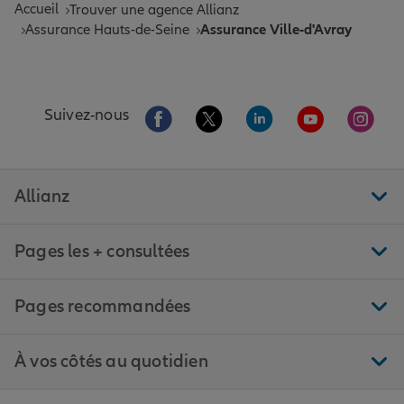
Accueil
Trouver une agence Allianz
Assurance Hauts-de-Seine
Assurance Ville-d'Avray
Aller sur la page Facebook de Allianz
Aller sur la page Twitter de All
Aller sur la page Linke
Aller sur la pa
Aller 
Suivez-nous
Allianz
Pages les + consultées
Pages recommandées
À vos côtés au quotidien