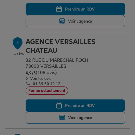
Prendre un RDV
Garantie des accidents de la vie
Voir l'agence
AGENCE VERSAILLES
Assurance scolaire
3
CHATEAU
3.43 km
32 RUE DU MARECHAL FOCH
Protection juridique
78000 VERSAILLES
(108 avis)
Note de 4.9 sur 5
4,9
/5
Voir les avis
01 39 50 12 12
Retraite
Fermé actuellement
Prendre un RDV
Tous nos devis d'assurance
Voir l'agence