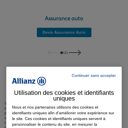
Assurance auto
Devis Assurance Auto
Nos offres d'assurance à
Continuer sans accepter
Ville-d'Avray
Utilisation des cookies et identifiants
uniques
Vous cherchez à assurer votre véhicule, votre logement, votre santé
Nous et nos partenaires utilisons des cookies et
ou encore votre prêt immobilier à
Ville-d'Avray
? Nous vous
identifiants uniques afin d'améliorer votre expérience sur
proposons une large gamme de solutions d'
assurance
adaptées à
vos besoins spécifiques. Que vous soyez un automobiliste circulant
le site. Ces cookies et identifiants uniques servent à
régulièrement sur la rue de Marnes ou un propriétaire résidant
personnaliser le contenu du site, en mesurer la
avenue Thierry, nous avons l'
assurance qu'il vous faut à Ville-