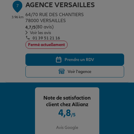
AGENCE VERSAILLES
7
64/70 RUE DES CHANTIERS
3.96 km
78000 VERSAILLES
(80 avis)
Note de 4.7 sur 5
4,7
/5
Voir les avis
01 39 51 21 16
Fermé actuellement
Prendre un RDV
Voir l'agence
Note de satisfaction
client chez Allianz
4,8
/5
Note de 4.8 sur 5
Avis Google