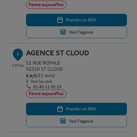
Fermé aujourd'hui
Prendre un RDV
Voir l'agence
AGENCE ST CLOUD
6
52 RUE ROYALE
3.93 km
92210 ST CLOUD
(31 avis)
Note de 4.4 sur 5
4,4
/5
Voir les avis
01 49 11 05 19
Fermé aujourd'hui
Prendre un RDV
Voir l'agence