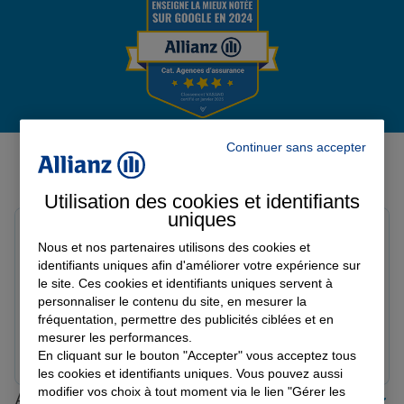
Garantie des accidents de la vie
Assurance scolaire
Avis de l'agence Agence ROUEN
Continuer sans accepter
BONSECOURS
Protection juridique
Utilisation des cookies et identifiants
Avis sur une période de 6 mois
uniques
Nathalie M.
Nous et nos partenaires utilisons des cookies et
Note de 5 sur 5
Retraite
Le 16/07/2026 - Agence ROUEN BONSECOURS
identifiants uniques afin d'améliorer votre expérience sur
Assurances sérieuse et le personnel ainsi que Mme
le site. Ces cookies et identifiants uniques servent à
personnaliser le contenu du site, en mesurer la
Rolain sont d une extrême gentillesse , professionnelle
fréquentation, permettre des publicités ciblées et en
Tous nos devis d'assurance
et compétent Toujours à essayer d arranger ou de
mesurer les performances.
trouver des solutions malgré la distance de l époque (
Prendre un RDV
Voir l'agence
En cliquant sur le bouton "Accepter" vous acceptez tous
SUD ) Pour rien au monde je changerais ! Voiture //
les cookies et identifiants uniques. Vous pouvez aussi
habitation et bien d autres sont la bas . Les yeux
modifier vos choix à tout moment via le lien "Gérer les
Allianz proche de chez vous
fermés confiance absolu