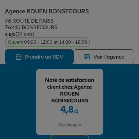
Épargne & retraite
Assurance emprunteur
Prévoyance et dépendance
Protection de la famille
Agence ROUEN BONSECOURS
76 ROUTE DE PARIS
Vos projets
Assurance animal de compagnie
Protection juridique
Plan épargne retraite
76240 BONSECOURS
(39 avis)
Note de 4.8 sur 5
4,8
/5
Ouvert
09:00 - 12:00 et 14:00 - 18:00
Conseil assurance
Assurance vie
Partir en vacances
Prendre un RDV
Voir l'agence
Outre-mer
Placements financiers
Déménager
Note de satisfaction
client chez Agence
Professionnels
Investissements immobiliers
Changer de voiture
Assurance auto
ROUEN
BONSECOURS
4,8
/5
Allianz en France
Transmission
Départ à la retraite
Assurance habitation
Note de 4.8 sur 5
Avis Google
Préparer l’avenir
Le Pack Famille