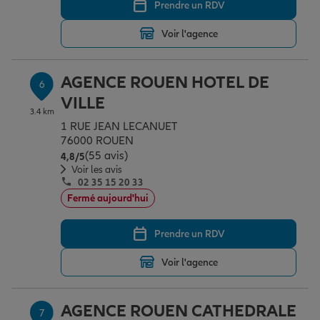
Prendre un RDV
Voir l'agence
AGENCE ROUEN HOTEL DE
6
VILLE
3.4 km
1 RUE JEAN LECANUET
76000 ROUEN
(55 avis)
Note de 4.8 sur 5
4,8
/5
Voir les avis
02 35 15 20 33
Fermé aujourd'hui
Prendre un RDV
Voir l'agence
AGENCE ROUEN CATHEDRALE
7