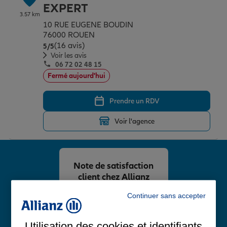
EXPERT
3.57 km
10 RUE EUGENE BOUDIN
76000 ROUEN
(16 avis)
Note de 5 sur 5
5
/5
Voir les avis
06 72 02 48 15
Fermé aujourd'hui
Prendre un RDV
Voir l'agence
Note de satisfaction
client chez Allianz
4,8
/5
Continuer sans accepter
Note de 4.8 sur 5
Avis Google
Utilisation des cookies et identifiants