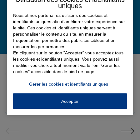
uniques
Nous et nos partenaires utilisons des cookies et
identifiants uniques afin d'améliorer votre expérience sur
le site. Ces cookies et identifiants uniques servent à
personnaliser le contenu du site, en mesurer la
fréquentation, permettre des publicités ciblées et en
mesurer les performances.
En cliquant sur le bouton "Accepter" vous acceptez tous
Derniers avis de nos agences Allianz
les cookies et identifiants uniques. Vous pouvez aussi
modifier vos choix à tout moment via le lien "Gérer les
cookies" accessible dans le pied de page.
Yayaya M.
Gérer les cookies et identifiants uniques
Note de 5 sur 5
Le 07/08/2026 - Agence NANTERRE
Merci à Madi pour son écoute et ces conseils précieux.
Accepter
Réactif et efficace le service impeccable