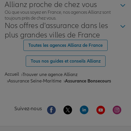
Allianz proche de chez vous
Où que vous soyez en France, nos agences Allianz sont
toujours près de chez vous.
Nos offres d'assurance dans les
plus grandes villes de France
Toutes les agences Allianz de France
Tous nos guides et conseils Allianz
Accueil
Trouver une agence Allianz
Assurance Seine-Maritime
Assurance Bonsecours
Aller sur la page Facebook de Allianz
Aller sur la page Twitter de All
Aller sur la page Linke
Aller sur la pa
Aller 
Suivez-nous