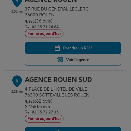
4
37 RUE DU GENERAL LECLERC
3.31 km
76000 ROUEN
(36 avis)
Note de 4.9 sur 5
4,9
/5
02 35 71 24 64
Fermé aujourd'hui
Prendre un RDV
Voir l'agence
AGENCE ROUEN SUD
5
4 PLACE DE L'HOTEL DE VILLE
3.38 km
76300 SOTTEVILLE LES ROUEN
(62 avis)
Note de 4.8 sur 5
4,8
/5
Voir les avis
02 35 72 27 15
Fermé aujourd'hui