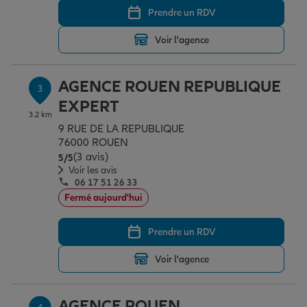
Prendre un RDV
Voir l'agence
Garantie des accidents de la vie
AGENCE ROUEN REPUBLIQUE
3
Assurance scolaire
EXPERT
3.2 km
9 RUE DE LA REPUBLIQUE
76000 ROUEN
Protection juridique
(3 avis)
Note de 5 sur 5
5
/5
Voir les avis
06 17 51 26 33
Retraite
Fermé aujourd'hui
Prendre un RDV
Tous nos devis d'assurance
Voir l'agence
AGENCE ROUEN