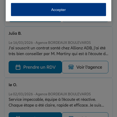
pour mes contrats ALLIANZ automobile, santé,
immeuble, habitation, local pro
Accepter
Prendre un RDV
Voir l'agence
Julia B.
Note de 5 sur 5
Le 16/03/2026 - Agence BORDEAUX BOULEVARDS
J'ai souscrit un contrat santé chez Allianz ADB, j'ai été
très bien conseiller par M. Martiny qui est à l'écoute de
nos besoins et qui nous a proposé le plus adapté pour
nous. Je conseille fortement.
Prendre un RDV
Voir l'agence
Iø O.
Note de 5 sur 5
Le 02/03/2026 - Agence BORDEAUX BOULEVARDS
Service impeccable, équipe à l’écoute et réactive.
Chaque étape a été claire, rapide et efficace. Je suis
pleinement satisfait de l’accompagnement que j’ai reçu.
Je recommande vivement Allianz à tous ceux qui