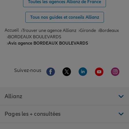
Toutes les agences Allianz de France
Tous nos guides et conseils Allianz
Accueil
Trouver une agence Allianz
Gironde
Bordeaux
BORDEAUX BOULEVARDS
Avis agence BORDEAUX BOULEVARDS
Aller sur la page Facebook de Allianz
Aller sur la page Twitter de All
Aller sur la page Linke
Aller sur la pa
Aller 
Suivez-nous
Allianz
Pages les + consultées