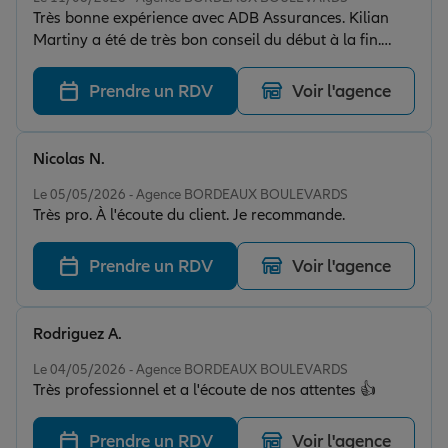
Très bonne expérience avec ADB Assurances. Kilian
Martiny a été de très bon conseil du début à la fin.
Réponses rapides, suivi impeccable et tarifs
intéressants. Je recommande les yeux fermés
Prendre un RDV
Voir l'agence
Nicolas N.
Note de 5 sur 5
Le 05/05/2026 - Agence BORDEAUX BOULEVARDS
Très pro. À l'écoute du client. Je recommande.
Prendre un RDV
Voir l'agence
Rodriguez A.
Note de 5 sur 5
Le 04/05/2026 - Agence BORDEAUX BOULEVARDS
Très professionnel et a l'écoute de nos attentes 👍
Prendre un RDV
Voir l'agence