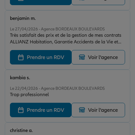
benjamin m.
Note de 5 sur 5
Le 27/04/2026 - Agence BORDEAUX BOULEVARDS
Très satisfait des prix et de la gestion de mes contrats
ALLIANZ Habitation, Garantie Accidents de la Vie et
Protection Juridique. Le suivi de sinistre en agence est
vraiment rassurant ! Je recommande vivement AdB
Prendre un RDV
Voir l'agence
ASSURANCES !
kambia s.
Note de 5 sur 5
Le 22/04/2026 - Agence BORDEAUX BOULEVARDS
Trop professionnel
Prendre un RDV
Voir l'agence
christine a.