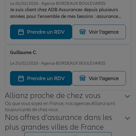
Le 26/02/2026 - Agence BORDEAUX BOULEVARDS
Je suis client chez ADB Assurances depuis plusieurs
années pour l'ensemble de mes besoins : assurance
voiture, habitation, protection juridique, garantie
accidents de la vie et assurance professionnelle. Je suis
Prendre un RDV
Voir l'agence
pleinement satisfait de la gestion de mes contrats,
toujours suivis avec sérieux et réactivité. Je trouve
également toute l’équipe très professionnelle et
Guillaume C.
toujours agréable lors de nos échanges, ce qui est
Note de 5 sur 5
particulièrement appréciable. J'ai récemment eu un
Le 25/02/2026 - Agence BORDEAUX BOULEVARDS
sinistre bris de glace qui a été traité immédiatement. Le
tout à des tarifs compétitifs qui restent cohérents
Prendre un RDV
Voir l'agence
année après année. Je recommande vivement !
Allianz proche de chez vous
Où que vous soyez en France, nos agences Allianz sont
toujours près de chez vous.
Nos offres d'assurance dans les
plus grandes villes de France