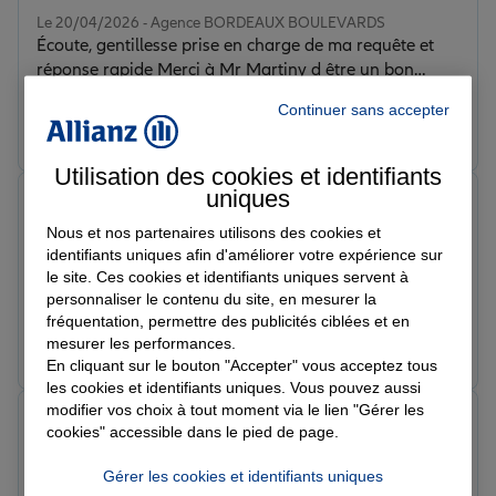
Note de 5 sur 5
Le 20/04/2026 - Agence BORDEAUX BOULEVARDS
Écoute, gentillesse prise en charge de ma requête et
réponse rapide Merci à Mr Martiny d être un bon
interlocuteur pour Allianz
Continuer sans accepter
Prendre un RDV
Voir l'agence
Utilisation des cookies et identifiants
uniques
Dr C.
Note de 5 sur 5
Nous et nos partenaires utilisons des cookies et
Le 09/04/2026 - Agence BORDEAUX BOULEVARDS
identifiants uniques afin d'améliorer votre expérience sur
Commercial très efficace, propositions adaptées au
le site. Ces cookies et identifiants uniques servent à
besoin
personnaliser le contenu du site, en mesurer la
fréquentation, permettre des publicités ciblées et en
Prendre un RDV
Voir l'agence
mesurer les performances.
En cliquant sur le bouton "Accepter" vous acceptez tous
les cookies et identifiants uniques. Vous pouvez aussi
modifier vos choix à tout moment via le lien "Gérer les
Jean-Luc M.
cookies" accessible dans le pied de page.
Note de 5 sur 5
Le 18/03/2026 - Agence BORDEAUX BOULEVARDS
Gérer les cookies et identifiants uniques
Très belle réactivée, professionnelle, bon relationnel